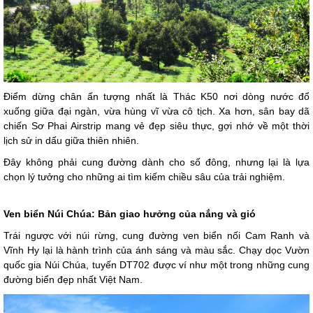
Điểm dừng chân ấn tượng nhất là Thác K50 nơi dòng nước đổ
xuống giữa đại ngàn, vừa hùng vĩ vừa cô tịch. Xa hơn, sân bay dã
chiến Sơ Phai Airstrip mang vẻ đẹp siêu thực, gợi nhớ về một thời
lịch sử in dấu giữa thiên nhiên.
Đây không phải cung đường dành cho số đông, nhưng lại là lựa
chọn lý tưởng cho những ai tìm kiếm chiều sâu của trải nghiệm.
Ven biển Núi Chúa: Bản giao hưởng của nắng và gió
Trái ngược với núi rừng, cung đường ven biển nối Cam Ranh và
Vĩnh Hy lại là hành trình của ánh sáng và màu sắc. Chạy dọc Vườn
quốc gia Núi Chúa, tuyến DT702 được ví như một trong những cung
đường biển đẹp nhất Việt Nam.