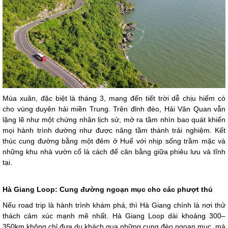
Mùa xuân, đặc biệt là tháng 3, mang đến tiết trời dễ chịu hiếm có
cho vùng duyên hải miền Trung. Trên đỉnh đèo, Hải Vân Quan vẫn
lặng lẽ như một chứng nhân lịch sử, mở ra tầm nhìn bao quát khiến
mọi hành trình dường như được nâng tầm thành trải nghiệm. Kết
thúc cung đường bằng một đêm ở Huế với nhịp sống trầm mặc và
những khu nhà vườn cổ là cách để cân bằng giữa phiêu lưu và tĩnh
tại.
Hà Giang Loop: Cung đường ngoạn mục cho các phượt thủ
Nếu road trip là hành trình khám phá, thì Hà Giang chính là nơi thử
thách cảm xúc mạnh mẽ nhất. Hà Giang Loop dài khoảng 300–
350km không chỉ đưa du khách qua những cung đèo ngoạn mục, mà