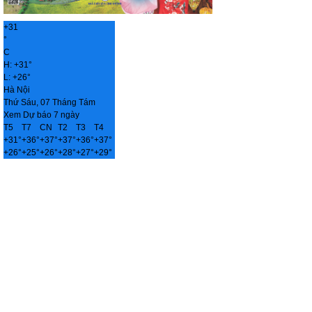
+
31
°
C
H:
+
31°
L:
+
26°
Hà Nội
Thứ Sáu, 07 Tháng Tám
Xem Dự báo 7 ngày
T5
T7
CN
T2
T3
T4
+
31°
+
36°
+
37°
+
37°
+
36°
+
37°
+
26°
+
25°
+
26°
+
28°
+
27°
+
29°