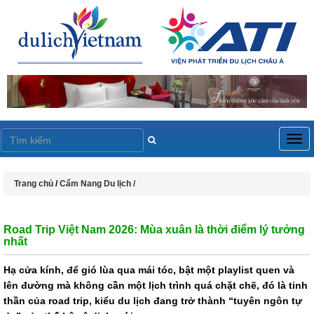
Togg
navig
Trang chủ
/
Cẩm Nang Du lịch /
Road Trip Việt Nam 2026: Mùa xuân là thời điểm lý tưởng
nhất
Hạ cửa kính, để gió lùa qua mái tóc, bật một playlist quen và
lên đường mà không cần một lịch trình quá chặt chẽ, đó là tinh
thần của road trip, kiểu du lịch đang trở thành “tuyên ngôn tự