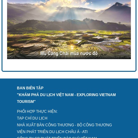
BAN BIÊN TẬP
"KHÁM PHÁ DU LỊCH VIỆT NAM - EXPLORING VIETNAM
TOURISM"
PHỐI HỢP THỰC HIỆN:
TẠP CHÍ DU LỊCH
NHÀ XUẤT BẢN CÔNG THƯƠNG - BỘ CÔNG THƯƠNG
VIỆN PHÁT TRIỂN DU LỊCH CHÂU Á - ATI