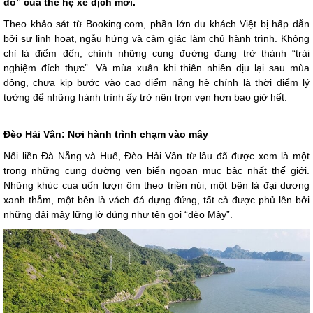
do” của thế hệ xê dịch mới.
Theo khảo sát từ Booking.com, phần lớn du khách Việt bị hấp dẫn
bởi sự linh hoạt, ngẫu hứng và cảm giác làm chủ hành trình. Không
chỉ là điểm đến, chính những cung đường đang trở thành “trải
nghiệm đích thực”. Và mùa xuân khi thiên nhiên dịu lại sau mùa
đông, chưa kịp bước vào cao điểm nắng hè chính là thời điểm lý
tưởng để những hành trình ấy trở nên trọn vẹn hơn bao giờ hết.
Đèo Hải Vân: Nơi hành trình chạm vào mây
Nối liền Đà Nẵng và Huế, Đèo Hải Vân từ lâu đã được xem là một
trong những cung đường ven biển ngoạn mục bậc nhất thế giới.
Những khúc cua uốn lượn ôm theo triền núi, một bên là đại dương
xanh thẳm, một bên là vách đá dựng đứng, tất cả được phủ lên bởi
những dải mây lững lờ đúng như tên gọi “đèo Mây”.