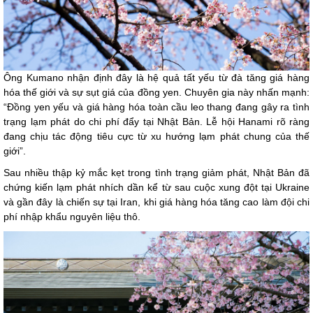
Ông Kumano nhận định đây là hệ quả tất yếu từ đà tăng giá hàng
hóa thế giới và sự sụt giá của đồng yen. Chuyên gia này nhấn mạnh:
“Đồng yen yếu và giá hàng hóa toàn cầu leo thang đang gây ra tình
trạng lạm phát do chi phí đẩy tại Nhật Bản. Lễ hội Hanami rõ ràng
đang chịu tác động tiêu cực từ xu hướng lạm phát chung của thế
giới”.
Sau nhiều thập kỷ mắc kẹt trong tình trạng giảm phát, Nhật Bản đã
chứng kiến lạm phát nhích dần kể từ sau cuộc xung đột tại Ukraine
và gần đây là chiến sự tại Iran, khi giá hàng hóa tăng cao làm đội chi
phí nhập khẩu nguyên liệu thô.