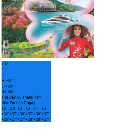
+
32
°
C
H:
+
36°
L:
+
25°
Hà Nội
Thứ Bảy, 08 Tháng Tám
Xem Dự báo 7 ngày
T6
CN
T2
T3
T4
T5
+
32°
+
37°
+
36°
+
37°
+
36°
+
37°
+
25°
+
27°
+
27°
+
28°
+
28°
+
27°