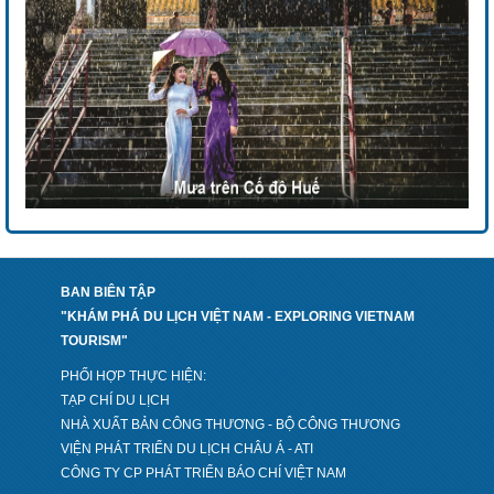
BAN BIÊN TẬP
"KHÁM PHÁ DU LỊCH VIỆT NAM - EXPLORING VIETNAM
TOURISM"
PHỐI HỢP THỰC HIỆN:
TẠP CHÍ DU LỊCH
NHÀ XUẤT BẢN CÔNG THƯƠNG - BỘ CÔNG THƯƠNG
VIỆN PHÁT TRIỂN DU LỊCH CHÂU Á - ATI
CÔNG TY CP PHÁT TRIỂN BÁO CHÍ VIỆT NAM