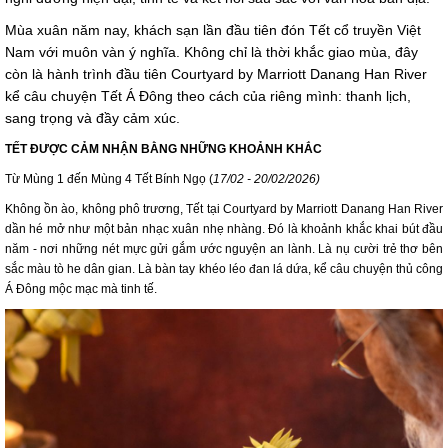
Mùa xuân năm nay, khách sạn lần đầu tiên đón Tết cổ truyền Việt
Nam với muôn vàn ý nghĩa. Không chỉ là thời khắc giao mùa, đây
còn là hành trình đầu tiên Courtyard by Marriott Danang Han River
kể câu chuyện Tết Á Đông theo cách của riêng mình: thanh lịch,
sang trọng và đầy cảm xúc.
TẾT ĐƯỢC CẢM NHẬN BẰNG NHỮNG KHOẢNH KHẮC
Từ Mùng 1 đến Mùng 4 Tết Bính Ngọ (
17/02
- 20/02/2026)
Không ồn ào, không phô trương, Tết tại Courtyard by Marriott Danang Han River
dần hé mở như một bản nhạc xuân nhẹ nhàng. Đó là khoảnh khắc khai bút đầu
năm - nơi những nét mực gửi gắm ước nguyện an lành. Là nụ cười trẻ thơ bên
sắc màu tò he dân gian. Là bàn tay khéo léo đan lá dứa, kể câu chuyện thủ công
Á Đông mộc mạc mà tinh tế.