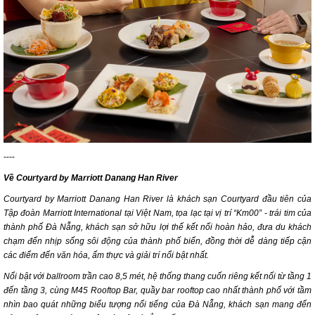
----
Về Courtyard by Marriott Danang Han River
Courtyard by Marriott Danang Han River là khách sạn Courtyard đầu tiên của
Tập đoàn Marriott International tại Việt Nam, tọa lạc tại vị trí “Km00” - trái tim của
thành phố Đà Nẵng, khách sạn sở hữu lợi thế kết nối hoàn hảo, đưa du khách
chạm đến nhịp sống sôi động của thành phố biển, đồng thời dễ dàng tiếp cận
các điểm đến văn hóa, ẩm thực và giải trí nổi bật nhất.
Nổi bật với ballroom trần cao 8,5 mét, hệ thống thang cuốn riêng kết nối từ tầng 1
đến tầng 3, cùng M45 Rooftop Bar, quầy bar rooftop cao nhất thành phố với tầm
nhìn bao quát những biểu tượng nổi tiếng của Đà Nẵng, khách sạn mang đến