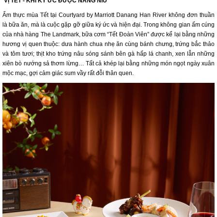
VỊ TẾT - KHI KÝ ỨC ĐƯỢC NÂNG NIU
Ẩm thực mùa Tết tại Courtyard by Marriott Danang Han River không đơn thuần
là bữa ăn, mà là cuộc gặp gỡ giữa ký ức và hiện đại. Trong không gian ấm cúng
của nhà hàng The Landmark, bữa cơm “Tết Đoàn Viên” được kể lại bằng những
hương vị quen thuộc: dưa hành chua nhẹ ăn cùng bánh chưng, trứng bắc thảo
và tôm tươi; thịt kho trứng nâu sóng sánh bên gà hấp lá chanh, xen lẫn những
xiên bò nướng sả thơm lừng… Tất cả khép lại bằng những món ngọt ngày xuân
mộc mạc, gợi cảm giác sum vầy rất đỗi thân quen.