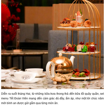
Diễn ra suốt tháng Hai, từ những bữa trưa thong thả đến bữa tối quây quần, set
menu Tết Đoàn Viên mang đến cảm giác đủ đầy, ấm áp, như một lời chúc năm
mới bình an được gửi gắm qua từng món ăn.