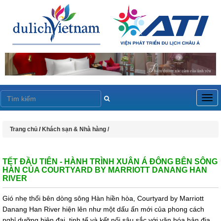
Togg
navig
Trang chủ
/
Khách sạn & Nhà hàng /
TẾT ĐẦU TIÊN - HÀNH TRÌNH XUÂN Á ĐÔNG BÊN SÔNG
HÀN CỦA COURTYARD BY MARRIOTT DANANG HAN
RIVER
Gió nhẹ thổi bên dòng sông Hàn hiền hòa, Courtyard by Marriott
Danang Han River hiện lên như một dấu ấn mới của phong cách
nghỉ dưỡng hiện đại, tinh tế và kết nối sâu sắc với văn hóa bản địa.