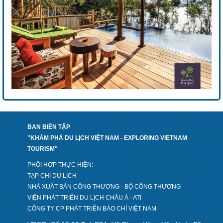
BAN BIÊN TẬP
"KHÁM PHÁ DU LỊCH VIỆT NAM - EXPLORING VIETNAM
TOURISM"
PHỐI HỢP THỰC HIỆN:
TẠP CHÍ DU LỊCH
NHÀ XUẤT BẢN CÔNG THƯƠNG - BỘ CÔNG THƯƠNG
VIỆN PHÁT TRIỂN DU LỊCH CHÂU Á - ATI
CÔNG TY CP PHÁT TRIỂN BÁO CHÍ VIỆT NAM