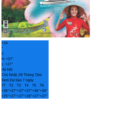
+
34
°
C
H:
+
37°
L:
+
27°
Hà Nội
Chủ Nhật, 09 Tháng Tám
Xem Dự báo 7 ngày
T7
T2
T3
T4
T5
T6
+
36°
+
37°
+
37°
+
37°
+
36°
+
38°
+
25°
+
27°
+
27°
+
28°
+
27°
+
27°