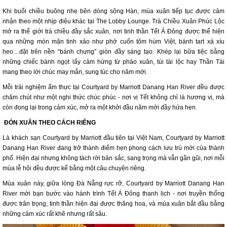
Khi buổi chiều buông nhẹ bên dòng sông Hàn, mùa xuân tiếp tục được cảm
nhận theo một nhịp điệu khác tại The Lobby Lounge. Trà Chiều Xuân Phúc Lộc
mở ra thế giới trà chiều đầy sắc xuân, nơi tinh thần Tết Á Đông được thể hiện
qua những món mặn tinh xảo như phở cuốn tôm hùm Việt, bánh tart xá xíu
heo…đặt trên nền “bánh chưng” giòn đầy sáng tạo. Khép lại bữa tiệc bằng
những chiếc bánh ngọt lấy cảm hứng từ pháo xuân, túi tài lộc hay Thần Tài
mang theo lời chúc may mắn, sung túc cho năm mới.
Mỗi trải nghiệm ẩm thực tại Courtyard by Marriott Danang Han River đều được
chăm chút như một nghi thức chúc phúc - nơi vị Tết không chỉ là hương vị, mà
còn đọng lại trong cảm xúc, mở ra một khởi đầu năm mới đầy hứa hẹn.
ĐÓN XUÂN THEO CÁCH RIÊNG
Là khách sạn Courtyard by Marriott đầu tiên tại Việt Nam, Courtyard by Marriott
Danang Han River đang trở thành điểm hẹn phong cách lưu trú mới của thành
phố. Hiện đại nhưng không tách rời bản sắc, sang trọng mà vẫn gần gũi, nơi mỗi
mùa lễ hội đều được kể bằng một câu chuyện riêng.
Mùa xuân này, giữa lòng Đà Nẵng rực rỡ, Courtyard by Marriott Danang Han
River mời bạn bước vào hành trình Tết Á Đông thanh lịch - nơi truyền thống
được trân trọng, tinh thần hiện đại được thăng hoa, và mùa xuân bắt đầu bằng
những cảm xúc rất khẽ nhưng rất sâu.