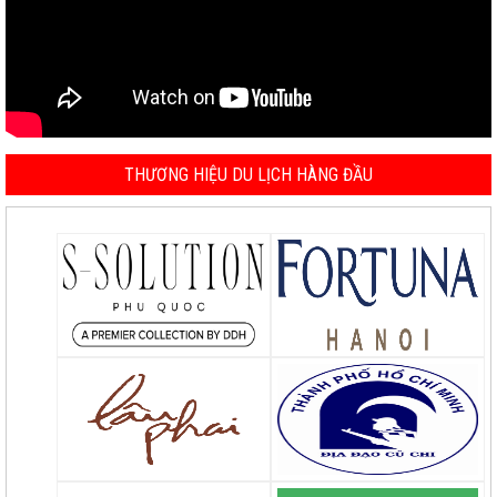
THƯƠNG HIỆU DU LỊCH HÀNG ĐẦU