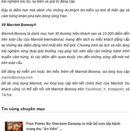
trải nghiệm lưu trú, sự kiện và giải trí đẳng cấp.
Đây là điểm hẹn mới dành cho những du khách tìm kiếm sự tinh tế hiện đại và
cảm hứng khám phá bên dòng sông Hàn.
Về Marriott Bonvoy®
Marriott Bonvoy là danh mục hơn 30 thương hiệu khách sạn và 10.000 điểm đến
trên toàn cầu của Marriott International, mang đến dịch vụ hiếu khách đẳng cấp
tại những địa điểm đáng nhớ nhất trên thế giới. Chương trình du lịch và nền tảng
trải nghiệm từng đoạt giải thưởng này giúp hội viên tiếp cận những hành trình
truyền cảm hứng, từ các điểm đến quen thuộc cho đến những vùng đất mới mẻ
trên toàn cầu.
Để đăng ký miễn phí hoặc tìm hiểu thêm về Marriott Bonvoy, vui lòng truy cập
marriottbonvoy.com
.
Để tải ứng dụng Marriott, vui lòng truy cập liên kết chính thức của Marriott. Du
khách cũng có thể kết nối với Marriott Bonvoy trên
Facebook
,
X
,
Instagram
,
và
TikTok
.
Tin cùng chuyên mục
Four Points By Sheraton Danang ra mắt bộ sưu tập bánh
trung thu "An Viên" ...