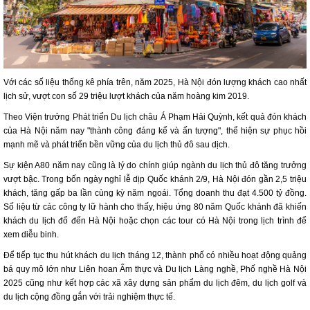
Với các số liệu thống kê phía trên, năm 2025, Hà Nội đón lượng khách cao nhất
lịch sử, vượt con số 29 triệu lượt khách của năm hoàng kim 2019.
Theo Viện trưởng Phát triển Du lịch châu Á Phạm Hải Quỳnh, kết quả đón khách
của Hà Nội năm nay "thành công đáng kể và ấn tượng", thể hiện sự phục hồi
mạnh mẽ và phát triển bền vững của du lịch thủ đô sau dịch.
Sự kiện A80 năm nay cũng là lý do chính giúp ngành du lịch thủ đô tăng trưởng
vượt bậc. Trong bốn ngày nghỉ lễ dịp Quốc khánh 2/9, Hà Nội đón gần 2,5 triệu
khách, tăng gấp ba lần cùng kỳ năm ngoái. Tổng doanh thu đạt 4.500 tỷ đồng.
Số liệu từ các công ty lữ hành cho thấy, hiệu ứng 80 năm Quốc khánh đã khiến
khách du lịch đổ đến Hà Nội hoặc chọn các tour có Hà Nội trong lịch trình để
xem diễu binh.
Để tiếp tục thu hút khách du lịch tháng 12, thành phố có nhiều hoạt động quảng
bá quy mô lớn như Liên hoan Ẩm thực và Du lịch Làng nghề, Phố nghề Hà Nội
2025 cũng như kết hợp các xã xây dựng sản phẩm du lịch đêm, du lịch golf và
du lịch cộng đồng gắn với trải nghiệm thực tế.