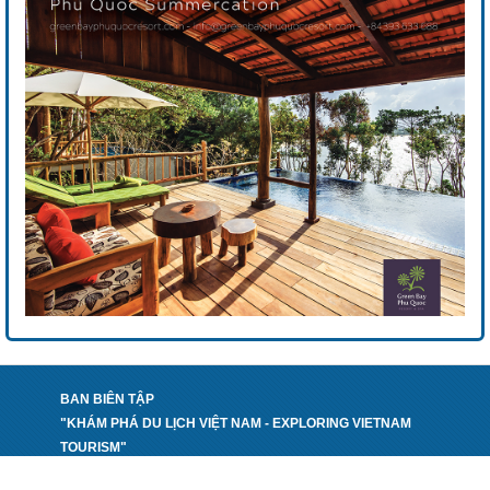
BAN BIÊN TẬP
"KHÁM PHÁ DU LỊCH VIỆT NAM - EXPLORING VIETNAM
TOURISM"
PHỐI HỢP THỰC HIỆN: