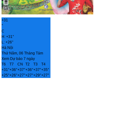
+
31
°
C
H:
+
31°
L:
+
26°
Hà Nội
Thứ Năm, 06 Tháng Tám
Xem Dự báo 7 ngày
T6
T7
CN
T2
T3
T4
+
31°
+
36°
+
37°
+
36°
+
37°
+
35°
+
25°
+
26°
+
27°
+
27°
+
29°
+
27°