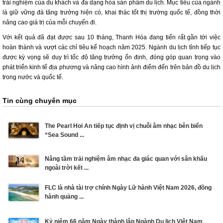
trải nghiệm của du khách và đa dạng hóa sản phẩm du lịch. Mục tiêu của ngành
là giữ vững đà tăng trưởng hiện có, khai thác tốt thị trường quốc tế, đồng thời
nâng cao giá trị của mỗi chuyến đi.
Với kết quả đã đạt được sau 10 tháng, Thanh Hóa đang tiến rất gần tới việc
hoàn thành và vượt các chỉ tiêu kế hoạch năm 2025. Ngành du lịch tỉnh tiếp tục
được kỳ vọng sẽ duy trì tốc độ tăng trưởng ổn định, đóng góp quan trọng vào
phát triển kinh tế địa phương và nâng cao hình ảnh điểm đến trên bản đồ du lịch
trong nước và quốc tế.
Tin cùng chuyên mục
The Pearl Hoi An tiếp tục định vị chuỗi âm nhạc bên biển
“Sea Sound ...
Nâng tầm trải nghiệm âm nhạc đa giác quan với sân khấu
ngoài trời kết ...
FLC là nhà tài trợ chính Ngày Lữ hành Việt Nam 2026, đồng
hành quảng ...
Kỷ niệm 66 năm Ngày thành lập Ngành Du lịch Việt Nam