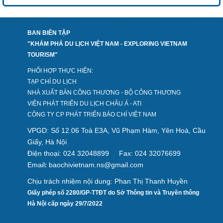
BAN BIÊN TẬP
"KHÁM PHÁ DU LỊCH VIỆT NAM - EXPLORING VIETNAM
TOURISM"
PHỐI HỢP THỰC HIỆN:
TẠP CHÍ DU LỊCH
NHÀ XUẤT BẢN CÔNG THƯƠNG - BỘ CÔNG THƯƠNG
VIỆN PHÁT TRIỂN DU LỊCH CHÂU Á - ATI
CÔNG TY CP PHÁT TRIỂN BÁO CHÍ VIỆT NAM
VPGD: Số 12.06 Toà E3A, Vũ Phạm Hàm, Yên Hoà, Cầu
Giấy, Hà Nội
Điện thoại: 024 32048899
Fax: 024 32076699
Email
baochivietnam.ns@gmail.com
:
Chịu trách nhiệm nội dung: Phan Thị Thanh Huyền
Giấy phép số 2280/GP-TTĐT do Sở Thông tin và Truyền thông
Hà Nội cấp ngày 29/7/2022