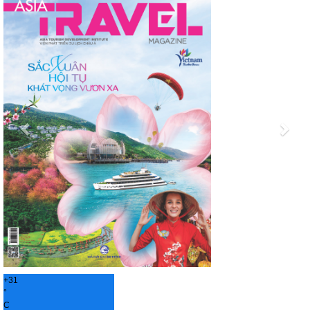
+
31
°
C