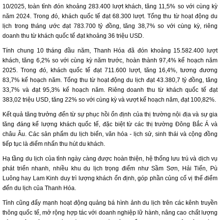
10/2025, toàn tỉnh đón khoảng 283.400 lượt khách, tăng 11,5% so với cùng kỳ
năm 2024. Trong đó, khách quốc tế đạt 68.300 lượt. Tổng thu từ hoạt động du
lịch trong tháng ước đạt 783.700 tỷ đồng, tăng 38,7% so với cùng kỳ, riêng
doanh thu từ khách quốc tế đạt khoảng 36 triệu USD.
Tính chung 10 tháng đầu năm, Thanh Hóa đã đón khoảng 15.582.400 lượt
khách, tăng 6,2% so với cùng kỳ năm trước, hoàn thành 97,4% kế hoạch năm
2025. Trong đó, khách quốc tế đạt 711.600 lượt, tăng 16,4%, tương đương
83,7% kế hoạch năm. Tổng thu từ hoạt động du lịch đạt 43.380,7 tỷ đồng, tăng
33,7% và đạt 95,3% kế hoạch năm. Riêng doanh thu từ khách quốc tế đạt
383,02 triệu USD, tăng 22% so với cùng kỳ và vượt kế hoạch năm, đạt 100,82%.
Kết quả tăng trưởng đến từ sự phục hồi ổn định của thị trường nội địa và sự gia
tăng đáng kể lượng khách quốc tế, đặc biệt từ các thị trường Đông Bắc Á và
châu Âu. Các sản phẩm du lịch biển, văn hóa - lịch sử, sinh thái và cộng đồng
tiếp tục là điểm nhấn thu hút du khách.
Hạ tầng du lịch của tỉnh ngày càng được hoàn thiện, hệ thống lưu trú và dịch vụ
phát triển nhanh, nhiều khu du lịch trọng điểm như Sầm Sơn, Hải Tiến, Pù
Luông hay Lam Kinh duy trì lượng khách ổn định, góp phần củng cố vị thế điểm
đến du lịch của Thanh Hóa.
Tỉnh cũng đẩy mạnh hoạt động quảng bá hình ảnh du lịch trên các kênh truyền
thông quốc tế, mở rộng hợp tác với doanh nghiệp lữ hành, nâng cao chất lượng