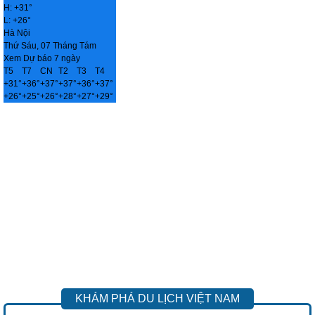
H:
+
31°
L:
+
26°
Hà Nội
Thứ Sáu, 07 Tháng Tám
Xem Dự báo 7 ngày
T5
T7
CN
T2
T3
T4
+
31°
+
36°
+
37°
+
37°
+
36°
+
37°
+
26°
+
25°
+
26°
+
28°
+
27°
+
29°
KHÁM PHÁ DU LỊCH VIỆT NAM