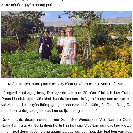
được hết tài nguyên phong phú.
Khách du lịch tham quan vườn cây cảnh tại xã Phúc Thọ. Ảnh: Hoài Nam
Là người hoạt động trong lĩnh vực du lịch hơn 20 năm, Chủ tịch Lux Group
Phạm Hà nhận định, việc khai thác du lịch của Hà Nội hiện nay còn rời rạc, chỉ
vài điểm du lịch truyền thống tại nội thành như: Hoàn Kiếm, Ba Đình, Đống Đa
nên chưa ra được tổng thể các tour du lịch mang tính bài bản.
Dưới góc độ doanh nghiệp, Tổng Giám đốc Wondertour Việt Nam Lê Công
Năng đánh giá, Hà Nội là điểm hội tụ tinh hoa của Việt Nam qua các thời kỳ, tuy
nhiên hoạt động truyền thông quảng bá các tour văn hóa, đặc biệt tour văn hóa