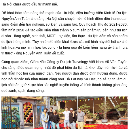
Hà Nội chưa được đầu tư mạnh mẽ.
Để khai thác tiềm năng thế mạnh của Hà Nội, Viện trưởng Viện Kinh tế Du lịch
Nguyễn Anh Tuấn cho rằng, Hà Nội cần chuyển từ mô hình điểm đến tham quan
sang điểm đến trải nghiệm, sự kiện và sáng tạo. Quy hoạch Thủ đô 2021-2030,
tầm nhìn 2050 đã tạo điều kiện hình thành 5 cụm sản phẩm ưu tiên như du lịch
di sản - làng nghề, sinh thái, MICE - sự kiện, ẩm thực - du lịch đêm và sản phẩm
du lịch thông minh. “Tuy nhiên để triển khai được các mô hình này đòi hỏi cơ chế
linh hoạt và mô hình hợp tác công - tư hiệu quả để biến tiềm năng ấy thành giá
trị thực” - ông Nguyễn Anh Tuấn đề xuất.
Cùng quan điểm, Giám đốc Công ty Du lịch Travelogy Việt Nam Vũ Văn Tuyên
cho rằng, điều quan trọng nhất để phát triển du lịch là khơi dậy niềm tự hào và
tinh thần học hỏi của người dân. Nếu người dân được định hướng đúng, được
học hỏi từ các mô hình thành công như Đà Lạt hay Sa Đéc, họ sẽ tự tin làm du
lịch bài bản, giữ được bản sắc nghề truyền thống và hình thành không gian làng
quê xanh, sạch, đáng sống.