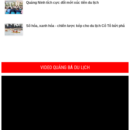
Quảng Ninh tích cực đổi mới xúc tiến du lịch
Số hóa, xanh hóa - chiến lược kép cho du lịch Cô Tô bứt phá
VIDEO QUẢNG BÁ DU LỊCH