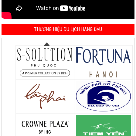
THƯƠNG HIỆU DU LỊCH HÀNG ĐẦU