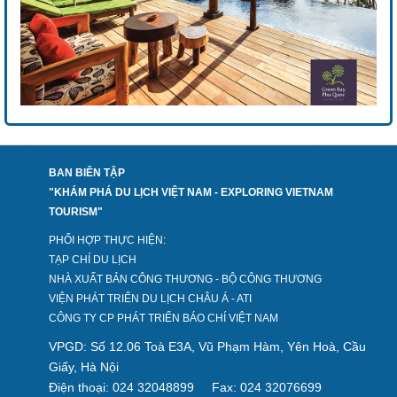
BAN BIÊN TẬP
"KHÁM PHÁ DU LỊCH VIỆT NAM - EXPLORING VIETNAM
TOURISM"
PHỐI HỢP THỰC HIỆN:
TẠP CHÍ DU LỊCH
NHÀ XUẤT BẢN CÔNG THƯƠNG - BỘ CÔNG THƯƠNG
VIỆN PHÁT TRIỂN DU LỊCH CHÂU Á - ATI
CÔNG TY CP PHÁT TRIỂN BÁO CHÍ VIỆT NAM
VPGD: Số 12.06 Toà E3A, Vũ Phạm Hàm, Yên Hoà, Cầu
Giấy, Hà Nội
Điện thoại: 024 32048899
Fax: 024 32076699