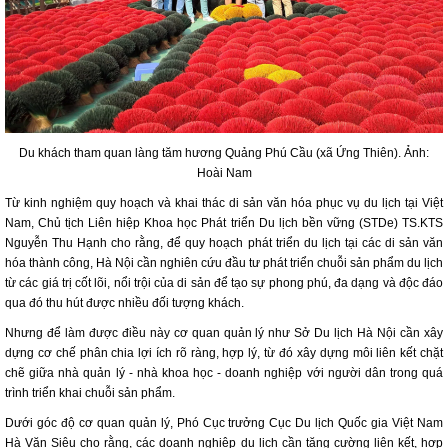
Du khách tham quan làng tăm hương Quảng Phú Cầu (xã Ứng Thiên)
. Ảnh:
Hoài Nam
Từ kinh nghiệm quy hoạch và khai thác di sản văn hóa phục vụ du lịch tại Việt
Nam, Chủ tịch Liên hiệp Khoa học Phát triển Du lịch bền vững (STDe) TS.KTS
Nguyễn Thu Hạnh cho rằng, để quy hoạch phát triển du lịch tại các di sản văn
hóa thành công, Hà Nội cần nghiên cứu đầu tư phát triển chuỗi sản phẩm du lịch
từ các giá trị cốt lõi, nổi trội của di sản để tạo sự phong phú, đa dạng và độc đáo
qua đó thu hút được nhiều đối tượng khách.
Nhưng để làm được điều này cơ quan quản lý như Sở Du lịch Hà Nội cần xây
dựng cơ chế phân chia lợi ích rõ ràng, hợp lý, từ đó xây dựng môi liên kết chặt
chẽ giữa nhà quản lý - nhà khoa học - doanh nghiệp với người dân trong quá
trình triển khai chuỗi sản phẩm.
Dưới góc độ cơ quan quản lý, Phó Cục trưởng Cục Du lịch Quốc gia Việt Nam
Hà Văn Siêu cho rằng, các doanh nghiệp du lịch cần tăng cường liên kết, hợp