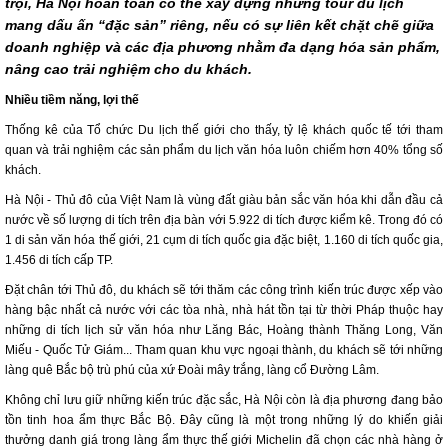
trội, Hà Nội hoàn toàn có thể xây dựng những tour du lịch
mang dấu ấn “đặc sản” riêng, nếu có sự liên kết chặt chẽ giữa
doanh nghiệp và các địa phương nhằm đa dạng hóa sản phẩm,
nâng cao trải nghiệm cho du khách.
Nhiều tiềm năng, lợi thế
Thống kê của Tổ chức Du lịch thế giới cho thấy, tỷ lệ khách quốc tế tới tham
quan và trải nghiệm các sản phẩm du lịch văn hóa luôn chiếm hơn 40% tổng số
khách.
Hà Nội - Thủ đô của Việt Nam là vùng đất giàu bản sắc văn hóa khi dẫn đầu cả
nước về số lượng di tích trên địa bàn với 5.922 di tích được kiểm kê. Trong đó có
1 di sản văn hóa thế giới, 21 cụm di tích quốc gia đặc biệt, 1.160 di tích quốc gia,
1.456 di tích cấp TP.
Đặt chân tới Thủ đô, du khách sẽ tới thăm các công trình kiến trúc được xếp vào
hàng bậc nhất cả nước với các tòa nhà, nhà hát tồn tại từ thời Pháp thuộc hay
những di tích lịch sử văn hóa như Lăng Bác, Hoàng thành Thăng Long, Văn
Miếu - Quốc Tử Giám... Tham quan khu vực ngoại thành, du khách sẽ tới những
làng quê Bắc bộ trù phú của xứ Đoài mây trắng, làng cổ Đường Lâm.
Không chỉ lưu giữ những kiến trúc đặc sắc, Hà Nội còn là địa phương đang bảo
tồn tinh hoa ẩm thực Bắc Bộ. Đây cũng là một trong những lý do khiến giải
thưởng danh giá trong làng ẩm thực thế giới Michelin đã chọn các nhà hàng ở