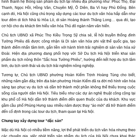
hình thành hệ thống sản phẩm du lịch tại nhiều địa phương như: Phúc Thọ, Đại
Thanh, Ngọc Hồi, Hồng Vân, Chuyên Mỹ, Ô Diên, Ba Vì hay Phù Đổng. Bên
cạnh đó, Hà Nội cũng chú trọng xây dựng các tour du lịch văn hóa hấp dẫn như
tour đêm di tích Nhà tù Hỏa Lò, di sản Hoàng thành Thăng Long… qua đó, tạo
cơ hội cho du khách tìm hiểu văn hóa Thủ đô ngàn năm văn hiến.
Chủ tịch UBND xã Phúc Thọ Kiều Trọng Sỹ chia sẻ, lễ hội truyền thống đình
Tường Phiêu đã được công nhận là Di sản văn hóa phi vật thể quốc gia, tạo
thành điểm nhấn tâm linh, gắn liền với hành trình trải nghiệm di sản văn hóa xứ
Đoài. Hiện địa phương đang phối hợp với Sở Du lịch Hà Nội triển khai sản
phẩm du lịch nông thôn “Sắc hoa Tường Phiêu”, hướng đến kết hợp du lịch tâm
linh, du lịch sinh thái và du lịch trải nghiệm nông nghiệp.
Tương tự, Chủ tịch UBND phường Hoàn Kiếm Trịnh Hoàng Tùng cho biết,
những năm gần đây, trên địa bàn phường Hoàn Kiếm đã ra đời mô hình văn hóa
sáng tạo phục vụ du lịch và dần trở thành một phần không thể thiếu trong cuộc
sống của người dân Hà Nội. Tiêu biểu như các dự án nghệ thuật công cộng tại
khu phố cổ Hà Nội dần trở thành điểm đến quen thuộc của du khách. Khu vực
gầm cầu phố Phùng Hưng sau nhiều năm được thay “áo mới” đã trở thành điểm
đến cố định trong các tour du lịch, tham quan tại Hà Nội.
Chung tay xây dựng tour “đặc sản”
Mặc dù Hà Nội có nhiều tiềm năng, lợi thế phát triển du lịch văn hóa nhưng theo
các chuyên gia, việc phát triển sản phẩm du lịch của Hà Nội chưa khai thác