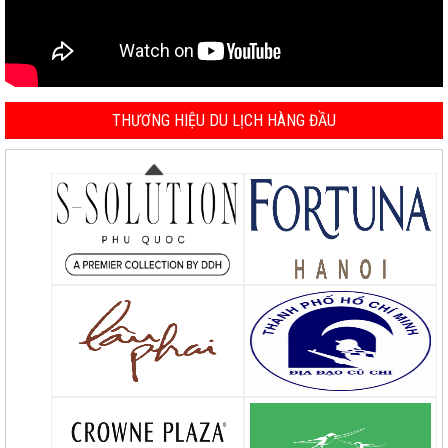
THƯƠNG HIỆU DU LỊCH HÀNG ĐẦU