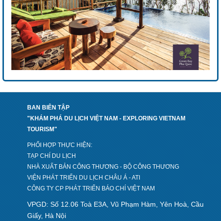
BAN BIÊN TẬP
"KHÁM PHÁ DU LỊCH VIỆT NAM - EXPLORING VIETNAM
TOURISM"
PHỐI HỢP THỰC HIỆN:
TẠP CHÍ DU LỊCH
NHÀ XUẤT BẢN CÔNG THƯƠNG - BỘ CÔNG THƯƠNG
VIỆN PHÁT TRIỂN DU LỊCH CHÂU Á - ATI
CÔNG TY CP PHÁT TRIỂN BÁO CHÍ VIỆT NAM
VPGD: Số 12.06 Toà E3A, Vũ Phạm Hàm, Yên Hoà, Cầu
Giấy, Hà Nội