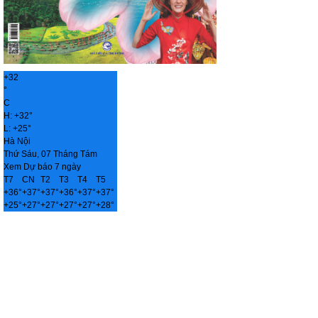
+
32
°
C
H:
+
32°
L:
+
25°
Hà Nội
Thứ Sáu, 07 Tháng Tám
Xem Dự báo 7 ngày
T7
CN
T2
T3
T4
T5
+
36°
+
37°
+
37°
+
36°
+
37°
+
37°
+
25°
+
27°
+
27°
+
27°
+
27°
+
28°