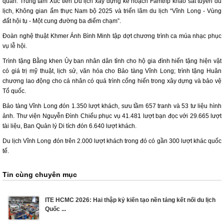
quan. Trung tâm Xúc tiến Du lịch xây dựng kế hoạch Famtrip khảo sát tuyến du
lịch, Không gian ẩm thực Nam bộ 2025 và triển lãm du lịch “Vĩnh Long - Vùng
đất hội tụ - Một cung đường ba điểm chạm”.
Đoàn nghệ thuật Khmer Ánh Bình Minh tập dợt chương trình ca múa nhạc phục
vụ lễ hội.
Trình tặng Bằng khen Ủy ban nhân dân tỉnh cho hộ gia đình hiến tặng hiện vật
có giá trị mỹ thuật, lịch sử, văn hóa cho Bảo tàng Vĩnh Long; trình tặng Huân
chương lao động cho cá nhân có quá trình cống hiến trong xây dựng và bảo vệ
Tổ quốc.
Bảo tàng Vĩnh Long đón 1.350 lượt khách, sưu tầm 657 tranh và 53 tư liệu hình
ảnh. Thư viện Nguyễn Đình Chiểu phục vụ 41.481 lượt bạn đọc với 29.665 lượt
tài liệu, Ban Quản lý Di tích đón 6.640 lượt khách.
Du lịch Vĩnh Long đón trên 2.000 lượt khách trong đó có gần 300 lượt khác quốc
tế.
Tin cùng chuyên mục
ITE HCMC 2026: Hai thập kỷ kiến tạo nền tảng kết nối du lịch
Quốc ...