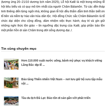
(tương ứng 20–21/10 dương lịch năm 2025), Lễ hội Katê là một trong những lễ
hội tiêu biểu và có quy mô lớn nhất của người Chăm Bàlamôn. Từ các đền tháp
linh thiêng đến từng ngôi nhà, không gian lễ hội đều thấm đẫm tinh thần biết ơn
tổ tiên và niềm tự hào văn hóa dân tộc. Hội đồng Chức sắc Chăm Bàlamôn là tổ
chức đại diện cho cộng đồng, đảm nhiệm việc thực hành, duy trì và gìn giữ
những nghi thức tôn giáo – tín ngưỡng đặc trưng của Katê, góp phần bảo tồn
một phần hồn di sản Chăm trong đời sống đương đại../.
Tin cùng chuyên mục
Hơn 110.000 suất nước uống, bánh mỳ phục vụ khách viếng
Lăng Bác dịp lễ ...
Bảo tàng Thiên nhiên Việt Nam – nơi lưu giữ bộ sưu tập mẫu
vật ...
Tàu du lịch Đà Lạt: Bảo tồn di sản gắn với phát triển