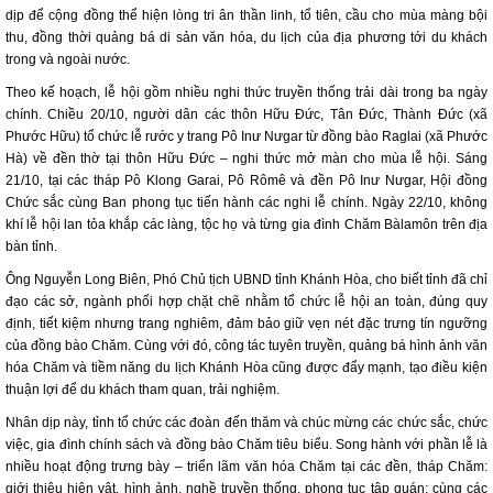
dịp để cộng đồng thể hiện lòng tri ân thần linh, tổ tiên, cầu cho mùa màng bội
thu, đồng thời quảng bá di sản văn hóa, du lịch của địa phương tới du khách
trong và ngoài nước.
Theo kế hoạch, lễ hội gồm nhiều nghi thức truyền thống trải dài trong ba ngày
chính. Chiều 20/10, người dân các thôn Hữu Đức, Tân Đức, Thành Đức (xã
Phước Hữu) tổ chức lễ rước y trang Pô Inư Nưgar từ đồng bào Raglai (xã Phước
Hà) về đền thờ tại thôn Hữu Đức – nghi thức mở màn cho mùa lễ hội. Sáng
21/10, tại các tháp Pô Klong Garai, Pô Rômê và đền Pô Inư Nưgar, Hội đồng
Chức sắc cùng Ban phong tục tiến hành các nghi lễ chính. Ngày 22/10, không
khí lễ hội lan tỏa khắp các làng, tộc họ và từng gia đình Chăm Bàlamôn trên địa
bàn tỉnh.
Ông Nguyễn Long Biên, Phó Chủ tịch UBND tỉnh Khánh Hòa, cho biết tỉnh đã chỉ
đạo các sở, ngành phối hợp chặt chẽ nhằm tổ chức lễ hội an toàn, đúng quy
định, tiết kiệm nhưng trang nghiêm, đảm bảo giữ vẹn nét đặc trưng tín ngưỡng
của đồng bào Chăm. Cùng với đó, công tác tuyên truyền, quảng bá hình ảnh văn
hóa Chăm và tiềm năng du lịch Khánh Hòa cũng được đẩy mạnh, tạo điều kiện
thuận lợi để du khách tham quan, trải nghiệm.
Nhân dịp này, tỉnh tổ chức các đoàn đến thăm và chúc mừng các chức sắc, chức
việc, gia đình chính sách và đồng bào Chăm tiêu biểu. Song hành với phần lễ là
nhiều hoạt động trưng bày – triển lãm văn hóa Chăm tại các đền, tháp Chăm:
giới thiệu hiện vật, hình ảnh, nghề truyền thống, phong tục tập quán; cùng các