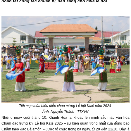
hoàn tất công tác chuẩn bị, sẵn sàng cho mùa lễ hội.
Tiết mục múa biểu diễn chào mừng Lễ hội Katê năm 2024.
Ảnh: Nguyễn Thành - TTXVN
Những ngày cuối tháng 10, Khánh Hòa lại khoác lên mình sắc màu văn hóa
Chăm đặc trưng khi Lễ hội Katê 2025 – sự kiện quan trọng nhất của đồng bào
Chăm theo đạo Bàlamôn – được tổ chức trong ba ngày, từ 20 đến 22/10. Đây là