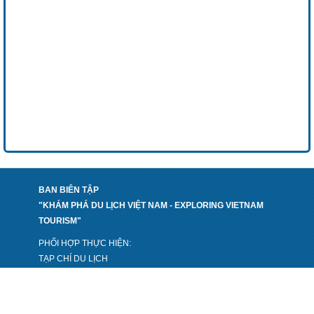
BAN BIÊN TẬP
"KHÁM PHÁ DU LỊCH VIỆT NAM - EXPLORING VIETNAM
TOURISM"
PHỐI HỢP THỰC HIỆN:
TẠP CHÍ DU LỊCH
NHÀ XUẤT BẢN CÔNG THƯƠNG - BỘ CÔNG THƯƠNG
VIỆN PHÁT TRIỂN DU LỊCH CHÂU Á - ATI
CÔNG TY CP PHÁT TRIỂN BÁO CHÍ VIỆT NAM