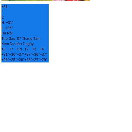
+
31
°
C
H:
+
31°
L:
+
26°
Hà Nội
Thứ Sáu, 07 Tháng Tám
Xem Dự báo 7 ngày
T5
T7
CN
T2
T3
T4
+
31°
+
36°
+
37°
+
37°
+
36°
+
37°
+
26°
+
25°
+
26°
+
28°
+
27°
+
29°