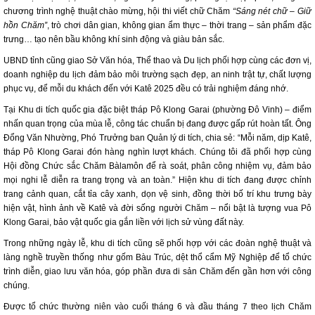
chương trình nghệ thuật chào mừng, hội thi viết chữ Chăm
“Sáng nét chữ – Giữ
hồn Chăm”
, trò chơi dân gian, không gian ẩm thực – thời trang – sản phẩm đặc
trưng… tạo nên bầu không khí sinh động và giàu bản sắc.
UBND tỉnh cũng giao Sở Văn hóa, Thể thao và Du lịch phối hợp cùng các đơn vị,
doanh nghiệp du lịch đảm bảo môi trường sạch đẹp, an ninh trật tự, chất lượng
phục vụ, để mỗi du khách đến với Katê 2025 đều có trải nghiệm đáng nhớ.
Tại Khu di tích quốc gia đặc biệt tháp Pô Klong Garai (phường Đô Vinh) – điểm
nhấn quan trọng của mùa lễ, công tác chuẩn bị đang được gấp rút hoàn tất. Ông
Đổng Văn Nhường, Phó Trưởng ban Quản lý di tích, chia sẻ: “Mỗi năm, dịp Katê,
tháp Pô Klong Garai đón hàng nghìn lượt khách. Chúng tôi đã phối hợp cùng
Hội đồng Chức sắc Chăm Bàlamôn để rà soát, phân công nhiệm vụ, đảm bảo
mọi nghi lễ diễn ra trang trọng và an toàn.” Hiện khu di tích đang được chỉnh
trang cảnh quan, cắt tỉa cây xanh, dọn vệ sinh, đồng thời bố trí khu trưng bày
hiện vật, hình ảnh về Katê và đời sống người Chăm – nổi bật là tượng vua Pô
Klong Garai, bảo vật quốc gia gắn liền với lịch sử vùng đất này.
Trong những ngày lễ, khu di tích cũng sẽ phối hợp với các đoàn nghệ thuật và
làng nghề truyền thống như gốm Bàu Trúc, dệt thổ cẩm Mỹ Nghiệp để tổ chức
trình diễn, giao lưu văn hóa, góp phần đưa di sản Chăm đến gần hơn với công
chúng.
Được tổ chức thường niên vào cuối tháng 6 và đầu tháng 7 theo lịch Chăm