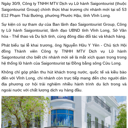
Ngày 30/9, Công ty TNHH MTV Dịch vụ Lữ hành Saigontourist (thuộc
Saigontourist Group) chính thức khai trương chi nhánh mới tại số 53
E12 Phạm Thái Bường, phường Phước Hậu, tỉnh Vĩnh Long.
Sự kiện có sự tham dự của Ban lãnh đạo Saigontourist Group, Công
ty Lữ hành Saigontourist, lãnh đạo UBND tỉnh Vĩnh Long, Sở Văn
hóa - Thể thao và Du lịch tỉnh, cùng đông đảo đối tác và khách hàng.
Phát biểu tại lễ khai trương, ông Nguyễn Hữu Y Yên - Chủ tịch Hội
đồng Thành viên Công ty TNHH MTV Dịch vụ Lữ hành
Saigontourist cho biết chi nhánh mới sẽ là mắt xích quan trọng trong
hệ thống lữ hành của Saigontourist tại Đồng bằng sông Cửu Long.
Không chỉ góp phần thu hút khách trong nước, quốc tế và kiều bào
đến với Vĩnh Long, chi nhánh còn trực tiếp mang đến cho người dân
địa phương cơ hội trải nghiệm nhiều hành trình du lịch trong và
ngoài nước với chất lượng dịch vụ hàng đầu.