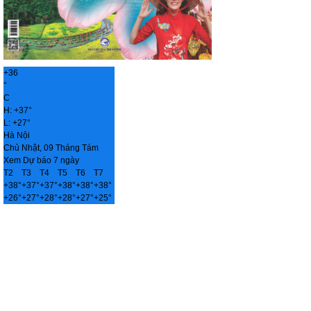
+
36
°
C
H:
+
37°
L:
+
27°
Hà Nội
Chủ Nhật, 09 Tháng Tám
Xem Dự báo 7 ngày
T2
T3
T4
T5
T6
T7
+
38°
+
37°
+
37°
+
38°
+
38°
+
38°
+
26°
+
27°
+
28°
+
28°
+
27°
+
25°