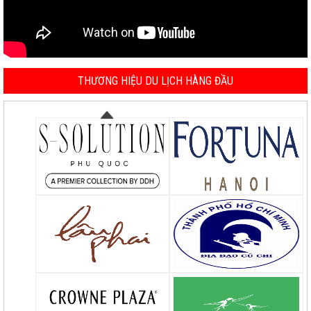
THƯƠNG HIỆU DU LỊCH HÀNG ĐẦU