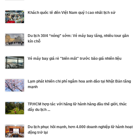
Khách quốc tế đến Việt Nam quý I cao nhất lịch sử
Du lịch 30/4 “nóng” sớm: Vé máy bay tăng, nhiều tour gần
kín chỗ
Vé máy bay giá rẻ "biến mất" trước bão giá nhiên liệu
Lạm phát khiến chi phí ngắm hoa anh đào tại Nhật Bản tăng
mạnh
TP.HCM hợp tác với hãng lữ hành hàng đầu thế giới, thúc
đẩy du lịch ...
Du lịch phục hồi mạnh, hơn 4.000 doanh nghiệp lữ hành hoạt
động trở lại