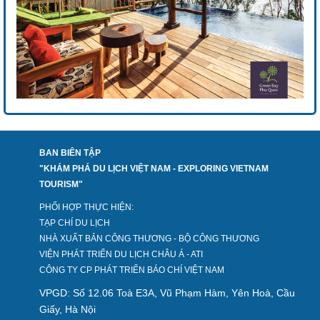
BAN BIÊN TẬP
"KHÁM PHÁ DU LỊCH VIỆT NAM - EXPLORING VIETNAM
TOURISM"
PHỐI HỢP THỰC HIỆN:
TẠP CHÍ DU LỊCH
NHÀ XUẤT BẢN CÔNG THƯƠNG - BỘ CÔNG THƯƠNG
VIỆN PHÁT TRIỂN DU LỊCH CHÂU Á - ATI
CÔNG TY CP PHÁT TRIỂN BÁO CHÍ VIỆT NAM
VPGD: Số 12.06 Toà E3A, Vũ Phạm Hàm, Yên Hoà, Cầu
Giấy, Hà Nội