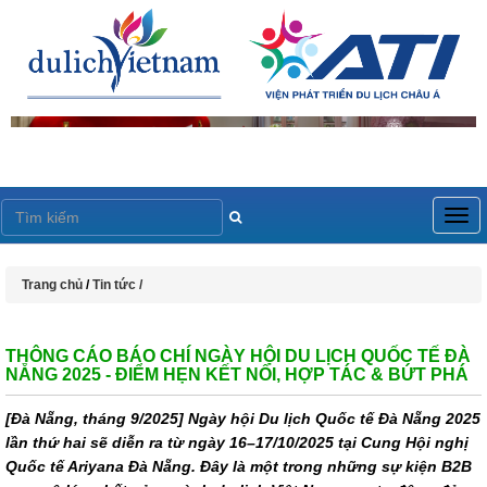
Togg
navig
Trang chủ
/
Tin tức /
THÔNG CÁO BÁO CHÍ NGÀY HỘI DU LỊCH QUỐC TẾ ĐÀ
NẴNG 2025 - ĐIỂM HẸN KẾT NỐI, HỢP TÁC & BỨT PHÁ
[Đà Nẵng, tháng 9/2025] Ngày hội Du lịch Quốc tế Đà Nẵng 2025
lần thứ hai sẽ diễn ra từ ngày 16–17/10/2025 tại Cung Hội nghị
Quốc tế Ariyana Đà Nẵng. Đây là một trong những sự kiện B2B