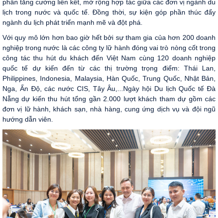
phần tăng cường liên kết, mở rộng hợp tác giữa các đơn vị ngành du
lịch trong nước và quốc tế. Đồng thời, sự kiện góp phần thúc đẩy
ngành du lịch phát triển mạnh mẽ và đột phá.
Với quy mô lớn hơn bao giờ hết bởi sự tham gia của hơn 200 doanh
nghiệp trong nước là các công ty lữ hành đóng vai trò nòng cốt trong
công tác thu hút du khách đến Việt Nam cùng 120 doanh nghiệp
quốc tế dự kiến đến từ các thị trường trọng điểm: Thái Lan,
Philippines, Indonesia, Malaysia, Hàn Quốc, Trung Quốc, Nhật Bản,
Nga, Ấn Độ, các nước CIS, Tây Âu,...Ngày hội Du lịch Quốc tế Đà
Nẵng dự kiến thu hút tổng gần 2.000 lượt khách tham dự gồm các
đơn vị lữ hành, khách sạn, nhà hàng, cung ứng dịch vụ và đội ngũ
hướng dẫn viên.