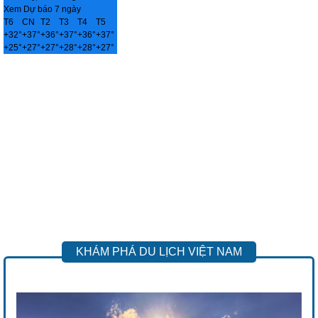
Xem Dự báo 7 ngày
T6
CN
T2
T3
T4
T5
+
32°
+
37°
+
36°
+
37°
+
36°
+
37°
+
25°
+
27°
+
27°
+
28°
+
28°
+
27°
KHÁM PHÁ DU LỊCH VIỆT NAM
Previous
Next