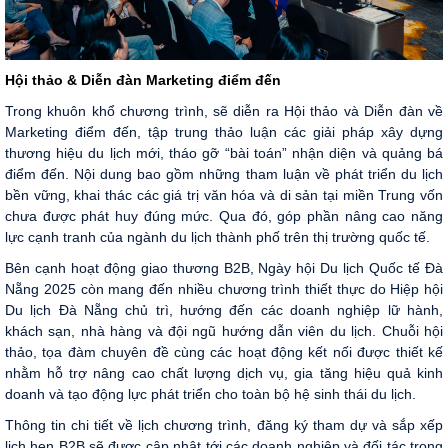
Hội thảo & Diễn đàn Marketing điểm đến
Trong khuôn khổ chương trình, sẽ diễn ra Hội thảo và Diễn đàn về
Marketing điểm đến, tập trung thảo luận các giải pháp xây dựng
thương hiệu du lịch mới, tháo gỡ “bài toán” nhận diện và quảng bá
điểm đến. Nội dung bao gồm những tham luận về phát triển du lịch
bền vững, khai thác các giá trị văn hóa và di sản tại miền Trung vốn
chưa được phát huy đúng mức. Qua đó, góp phần nâng cao năng
lực cạnh tranh của ngành du lịch thành phố trên thị trường quốc tế.
Bên cạnh hoạt động giao thương B2B, Ngày hội Du lịch Quốc tế Đà
Nẵng 2025 còn mang đến nhiều chương trình thiết thực do Hiệp hội
Du lịch Đà Nẵng chủ trì, hướng đến các doanh nghiệp lữ hành,
khách sạn, nhà hàng và đội ngũ hướng dẫn viên du lịch. Chuỗi hội
thảo, tọa đàm chuyên đề cùng các hoạt động kết nối được thiết kế
nhằm hỗ trợ nâng cao chất lượng dịch vụ, gia tăng hiệu quả kinh
doanh và tạo động lực phát triển cho toàn bộ hệ sinh thái du lịch.
Thông tin chi tiết về lịch chương trình, đăng ký tham dự và sắp xếp
lịch hẹn B2B sẽ được cập nhật tới các doanh nghiệp và đối tác trong