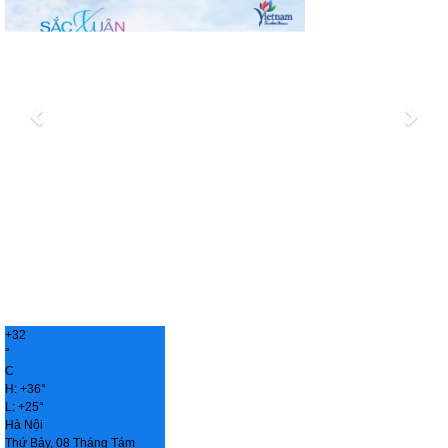
+
32
°
C
H:
+
36°
L:
+
25°
Hà Nội
Thứ Bảy, 08 Tháng Tám