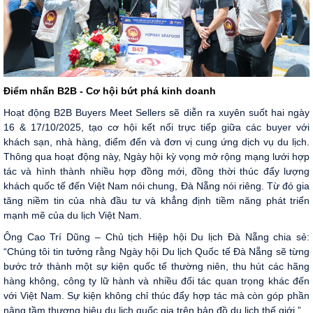
Điểm nhấn B2B - Cơ hội bứt phá kinh doanh
Hoạt động B2B Buyers Meet Sellers sẽ diễn ra xuyên suốt hai ngày
16 & 17/10/2025, tạo cơ hội kết nối trực tiếp giữa các buyer với
khách sạn, nhà hàng, điểm đến và đơn vị cung ứng dịch vụ du lịch.
Thông qua hoạt động này, Ngày hội kỳ vọng mở rộng mạng lưới hợp
tác và hình thành nhiều hợp đồng mới, đồng thời thúc đẩy lượng
khách quốc tế đến Việt Nam nói chung, Đà Nẵng nói riêng. Từ đó gia
tăng niềm tin của nhà đầu tư và khẳng định tiềm năng phát triển
mạnh mẽ của du lịch Việt Nam.
Ông Cao Trí Dũng – Chủ tịch Hiệp hội Du lịch Đà Nẵng chia sẻ:
“Chúng tôi tin tưởng rằng Ngày hội Du lịch Quốc tế Đà Nẵng sẽ từng
bước trở thành một sự kiện quốc tế thường niên, thu hút các hãng
hàng không, công ty lữ hành và nhiều đối tác quan trọng khác đến
với Việt Nam. Sự kiện không chỉ thúc đẩy hợp tác mà còn góp phần
nâng tầm thương hiệu du lịch quốc gia trên bản đồ du lịch thế giới.”