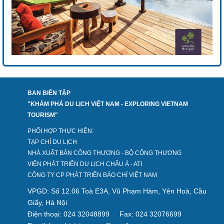
BAN BIÊN TẬP
"KHÁM PHÁ DU LỊCH VIỆT NAM - EXPLORING VIETNAM
TOURISM"
PHỐI HỢP THỰC HIỆN:
TẠP CHÍ DU LỊCH
NHÀ XUẤT BẢN CÔNG THƯƠNG - BỘ CÔNG THƯƠNG
VIỆN PHÁT TRIỂN DU LỊCH CHÂU Á - ATI
CÔNG TY CP PHÁT TRIỂN BÁO CHÍ VIỆT NAM
VPGD: Số 12.06 Toà E3A, Vũ Phạm Hàm, Yên Hoà, Cầu
Giấy, Hà Nội
Điện thoại: 024 32048899
Fax: 024 32076699