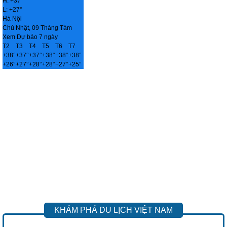
H:
+
37°
L:
+
27°
Hà Nội
Chủ Nhật, 09 Tháng Tám
Xem Dự báo 7 ngày
T2
T3
T4
T5
T6
T7
+
38°
+
37°
+
37°
+
38°
+
38°
+
38°
+
26°
+
27°
+
28°
+
28°
+
27°
+
25°
KHÁM PHÁ DU LỊCH VIỆT NAM