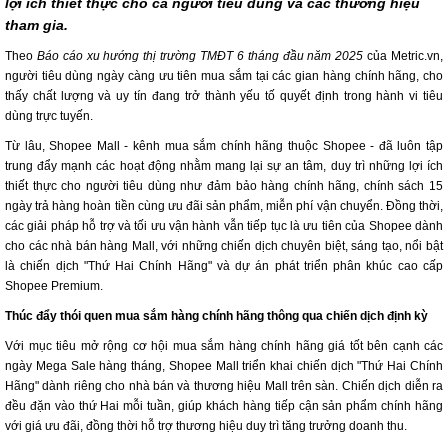
lợi ích thiết thực cho cả người tiêu dùng và các thương hiệu
tham gia.
Theo
Báo cáo xu hướng thị trường TMĐT 6 tháng đầu năm 2025
của Metric.vn,
người tiêu dùng ngày càng ưu tiên mua sắm tại các gian hàng chính hãng, cho
thấy chất lượng và uy tín đang trở thành yếu tố quyết định trong hành vi tiêu
dùng trực tuyến.
Từ lâu, Shopee Mall - kênh mua sắm chính hãng thuộc Shopee - đã luôn tập
trung đẩy mạnh các hoạt động nhằm mang lại sự an tâm, duy trì những lợi ích
thiết thực cho người tiêu dùng như đảm bảo hàng chính hãng, chính sách 15
ngày trả hàng hoàn tiền cùng ưu đãi sản phẩm, miễn phí vận chuyển. Đồng thời,
các giải pháp hỗ trợ và tối ưu vận hành vẫn tiếp tục là ưu tiên của Shopee dành
cho các nhà bán hàng Mall, với những chiến dịch chuyên biệt, sáng tạo, nổi bật
là chiến dịch "Thứ Hai Chính Hãng" và dự án phát triển phân khúc cao cấp
Shopee Premium.
Thúc đẩy thói quen mua sắm hàng chính hãng thông qua chiến dịch định kỳ
Với mục tiêu mở rộng cơ hội mua sắm hàng chính hãng giá tốt bên cạnh các
ngày Mega Sale hàng tháng, Shopee Mall triển khai chiến dịch "Thứ Hai Chính
Hãng" dành riêng cho nhà bán và thương hiệu Mall trên sàn. Chiến dịch diễn ra
đều đặn vào thứ Hai mỗi tuần, giúp khách hàng tiếp cận sản phẩm chính hãng
với giá ưu đãi, đồng thời hỗ trợ thương hiệu duy trì tăng trưởng doanh thu.