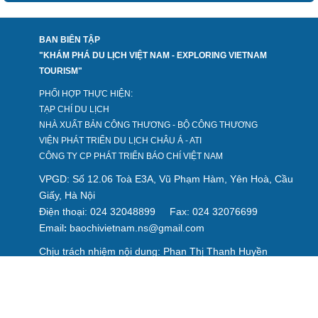
BAN BIÊN TẬP
"KHÁM PHÁ DU LỊCH VIỆT NAM - EXPLORING VIETNAM
TOURISM"
PHỐI HỢP THỰC HIỆN:
TẠP CHÍ DU LỊCH
NHÀ XUẤT BẢN CÔNG THƯƠNG - BỘ CÔNG THƯƠNG
VIỆN PHÁT TRIỂN DU LỊCH CHÂU Á - ATI
CÔNG TY CP PHÁT TRIỂN BÁO CHÍ VIỆT NAM
VPGD: Số 12.06 Toà E3A, Vũ Phạm Hàm, Yên Hoà, Cầu
Giấy, Hà Nội
Điện thoại: 024 32048899
Fax: 024 32076699
Email
baochivietnam.ns@gmail.com
:
Chịu trách nhiệm nội dung: Phan Thị Thanh Huyền
Giấy phép số 2280/GP-TTĐT do Sở Thông tin và Truyền thông
Hà Nội cấp ngày 29/7/2022