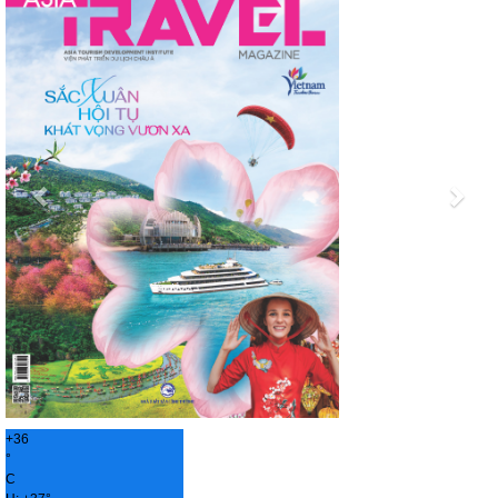
+
36
°
C