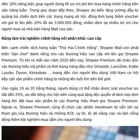
đến 18% riêng biệt, giúp người dùng tối ưu chi phí khi mua hàng chính hãng trên
sàn hàng tuần. Trong giai đoạn tiếp theo, Shopee dự kiến tăng cường đầu tư
quảng bá chiến dịch trên các trang mạng xã hội, đồng thời tung thêm voucher
với giá trị lên đến 20% tối đa 3.000.000 đồng, nhằm đem lại nhiều lợi ích cho
người mua và nhà bán hàng Mall của sàn.
Nâng tầm trải nghiệm chính hãng với phân khúc cao cấp
Bên cạnh chiến dịch hàng tuần "Thứ Hai Chính Hãng", Shopee Mall còn phát
triển "sân chơi" dành riêng cho các thương hiệu cao cấp với tên gọi Shopee
Premium. Từ khi ra mắt vào năm 2020 đến nay, Shopee Premium đã chào đón
các thương hiệu mỹ phẩm và thời trang hàng đầu như Shiseido, Lancôme, Estée
Lauder, Dyson, Kérastase…, mang đến cho người tiêu dùng Việt Nam cơ hội
tiếp cận sản phẩm chính hãng từ những tên tuổi lớn trên thế giới.
Vào ngày 19 và 20 hằng tháng, người dùng có thể nhận được loạt voucher ưu
đãi đến 25%, ưu đãi riêng cho hội viên cùng quà tặng độc quyền đi kèm mọi đơn
hàng khi đặt mua sản phẩm từ các thương hiệu tham gia Shopee Premium.
Ngoài ra, Shopee Premium cũng tổ chức các phiên livestream tư vấn với sự
tham gia của thương hiệu và những KOL uy tín, từ đó nâng cao và làm sống
động thêm trải nghiệm mua sắm cho người tiêu dùng.