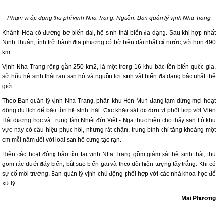
Phạm vi áp dụng thu phí vịnh Nha Trang. Nguồn: Ban quản lý vịnh Nha Trang
Khánh Hòa có đường bờ biển dài, hệ sinh thái biển đa dạng. Sau khi hợp nhất
Ninh Thuận, tỉnh trở thành địa phương có bờ biển dài nhất cả nước, với hơn 490
km.
Vịnh Nha Trang rộng gần 250 km2, là một trong 16 khu bảo tồn biển quốc gia,
sở hữu hệ sinh thái rạn san hô và nguồn lợi sinh vật biển đa dạng bậc nhất thế
giới.
Theo Ban quản lý vịnh Nha Trang, phân khu Hòn Mun đang tạm dừng mọi hoạt
động du lịch để bảo tồn hệ sinh thái. Các khảo sát do đơn vị phối hợp với Viện
Hải dương học và Trung tâm Nhiệt đới Việt - Nga thực hiện cho thấy san hô khu
vực này có dấu hiệu phục hồi, nhưng rất chậm, trung bình chỉ tăng khoảng một
cm mỗi năm đối với loài san hô cứng tạo rạn.
Hiện các hoạt động bảo tồn tại vịnh Nha Trang gồm giám sát hệ sinh thái, thu
gom rác dưới đáy biển, bắt sao biển gai và theo dõi hiện tượng tẩy trắng. Khi có
sự cố môi trường, Ban quản lý vịnh chủ động phối hợp với các nhà khoa học để
xử lý.
Mai Phương