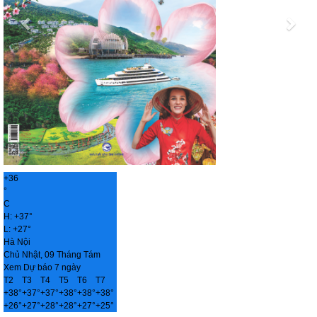
+
36
°
C
H:
+
37°
L:
+
27°
Hà Nội
Chủ Nhật, 09 Tháng Tám
Xem Dự báo 7 ngày
T2
T3
T4
T5
T6
T7
+
38°
+
37°
+
37°
+
38°
+
38°
+
38°
+
26°
+
27°
+
28°
+
28°
+
27°
+
25°