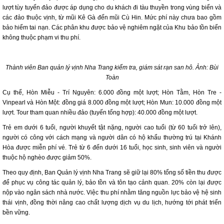
lượt tùy tuyến đảo được áp dụng cho du khách đi tàu thuyền trong vùng biển và
các đảo thuộc vịnh, từ mũi Kê Gà đến mũi Cù Hin. Mức phí này chưa bao gồm
bảo hiểm tai nạn. Các phân khu được bảo vệ nghiêm ngặt của Khu bảo tồn biển
không thuộc phạm vi thu phí.
Thành viên Ban quản lý vịnh Nha Trang kiểm tra, giám sát rạn san hô. Ảnh: Bùi
Toàn
Cụ thể, Hòn Miễu - Trí Nguyên: 6.000 đồng một lượt; Hòn Tằm, Hòn Tre -
Vinpearl và Hòn Một: đồng giá 8.000 đồng một lượt; Hòn Mun: 10.000 đồng một
lượt. Tour tham quan nhiều đảo (tuyến tổng hợp): 40.000 đồng một lượt.
Trẻ em dưới 6 tuổi, người khuyết tật nặng, người cao tuổi (từ 60 tuổi trở lên),
người có công với cách mạng và người dân có hộ khẩu thường trú tại Khánh
Hòa được miễn phí vé. Trẻ từ 6 đến dưới 16 tuổi, học sinh, sinh viên và người
thuộc hộ nghèo được giảm 50%.
Theo quy định, Ban Quản lý vịnh Nha Trang sẽ giữ lại 80% tổng số tiền thu được
để phục vụ công tác quản lý, bảo tồn và tôn tạo cảnh quan. 20% còn lại được
nộp vào ngân sách nhà nước. Việc thu phí nhằm tăng nguồn lực bảo vệ hệ sinh
thái vịnh, đồng thời nâng cao chất lượng dịch vụ du lịch, hướng tới phát triển
bền vững.