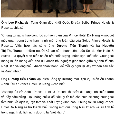
Ông
Lee Richards
, Tổng Giám đốc Khối Quốc tế của Seibu Prince Hotels &
Resorts, chia sẻ:
“Chúng tôi rất tự hào công bố sự hiện diện của Prince Hotel Da Nang – một cột
mốc quan trọng trong hành trình mở rộng toàn cầu của Seibu Prince Hotels &
Resorts. Việc hợp tác cùng ông
Dương Tiến Thành
và bà
Nguyễn
Thị
Thu
Trang
– những người đã tạo nên thành công của Sel de Mer Hotel &
Suites – là quyết định hiển nhiên bởi chất lượng khách sạn xuất sắc. Chúng tôi
mong muốn mang đến cho du khách trải nghiệm giao thoa giữa sự tinh tế của
Nhật Bản và lòng hiếu khách chân thành, để mỗi kỳ nghỉ tại đây trở nên sâu sắc
và đáng nhớ.”
Ông
Dương Tiến Thành
, đại diện Công ty Thương mại Dịch vụ Thiên Ân Thành
– chủ đầu tư Prince Hotel Da Nang – cho biết:
“Sự hợp tác với Seibu Prince Hotels & Resorts là bước đi mang tính chiến lược
và đầy cảm hứng. Họ không chỉ là đối tác uy tín mà còn chia sẻ cùng chúng tôi
tầm nhìn về dịch vụ tận tâm và chất lượng đỉnh cao. Chúng tôi tin rằng Prince
Hotel Da Nang sẽ trở thành biểu tượng mới của lòng hiếu khách và sự tinh tế
trong ngành du lịch nghỉ dưỡng tại Việt Nam.”