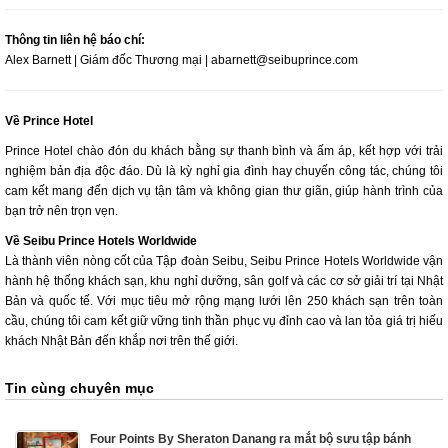
Thông tin liên hệ báo chí:
Alex Barnett | Giám đốc Thương mại | abarnett@seibuprince.com
Về Prince Hotel
Prince Hotel chào đón du khách bằng sự thanh bình và ấm áp, kết hợp với trải
nghiệm bản địa độc đáo. Dù là kỳ nghỉ gia đình hay chuyến công tác, chúng tôi
cam kết mang đến dịch vụ tận tâm và không gian thư giãn, giúp hành trình của
bạn trở nên trọn vẹn.
Về Seibu Prince Hotels Worldwide
Là thành viên nòng cốt của Tập đoàn Seibu, Seibu Prince Hotels Worldwide vận
hành hệ thống khách sạn, khu nghỉ dưỡng, sân golf và các cơ sở giải trí tại Nhật
Bản và quốc tế. Với mục tiêu mở rộng mạng lưới lên 250 khách sạn trên toàn
cầu, chúng tôi cam kết giữ vững tinh thần phục vụ đỉnh cao và lan tỏa giá trị hiếu
khách Nhật Bản đến khắp nơi trên thế giới.
Tin cùng chuyên mục
Four Points By Sheraton Danang ra mắt bộ sưu tập bánh