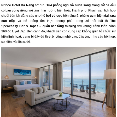
Prince Hotel Da Nang
sở hữu
164 phòng nghỉ và suite sang trọng
, tất cả đều
có
ban công riêng
với tầm nhìn hướng biển hoặc thành phố. Khách sạn tích hợp
chuỗi tiện ích đẳng cấp như
hồ bơi vô cực
trên tầng 5,
phòng gym hiện đại
,
spa
cao cấp
, và hệ thống ẩm thực phong phú, trong đó nổi bật là
The
Speakeasy
Bar & Tapas
– quán bar tầng thượng
với khung cảnh toàn cảnh
360 độ tuyệt đẹp. Bên cạnh đó, khách sạn còn cung cấp
không gian tổ chức sự
kiện linh hoạt
, trang bị đầy đủ thiết bị công nghệ cao, đáp ứng nhu cầu hội họp,
sự kiện, và tiệc cưới.