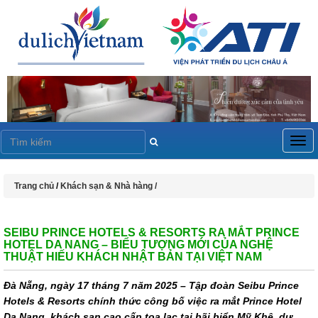
Togg
navig
Trang chủ
/
Khách sạn & Nhà hàng /
SEIBU PRINCE HOTELS & RESORTS RA MẮT PRINCE
HOTEL DA NANG – BIỂU TƯỢNG MỚI CỦA NGHỆ
THUẬT HIẾU KHÁCH NHẬT BẢN TẠI VIỆT NAM
Đà Nẵng, ngày 17 tháng 7 năm 2025 – Tập đoàn Seibu Prince
Hotels & Resorts chính thức công bố việc ra mắt Prince Hotel
Da Nang, khách sạn cao cấp tọa lạc tại bãi biển Mỹ Khê, dự