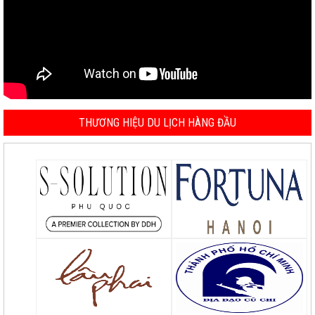
THƯƠNG HIỆU DU LỊCH HÀNG ĐẦU