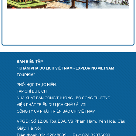
BAN BIÊN TẬP
"KHÁM PHÁ DU LỊCH VIỆT NAM - EXPLORING VIETNAM
TOURISM"
PHỐI HỢP THỰC HIỆN:
TẠP CHÍ DU LỊCH
NHÀ XUẤT BẢN CÔNG THƯƠNG - BỘ CÔNG THƯƠNG
VIỆN PHÁT TRIỂN DU LỊCH CHÂU Á - ATI
CÔNG TY CP PHÁT TRIỂN BÁO CHÍ VIỆT NAM
VPGD: Số 12.06 Toà E3A, Vũ Phạm Hàm, Yên Hoà, Cầu
Giấy, Hà Nội
Điện thoại: 024 32048899
Fax: 024 32076699