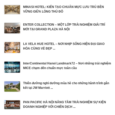
MINASI HOTEL: KIẾN TẠO CHUẨN MỰC LƯU TRÚ BỀN
VỮNG GIỮA LÒNG THỦ ĐÔ
ENTER COLLECTION – MỘT LỚP TRẢI NGHIỆM GIẢI TRÍ
MỚI TẠI GRAND PLAZA HÀ NỘI
LA VELA HUE HOTEL – NƠI NHỊP SỐNG HIỆN ĐẠI GIAO
HÒA CÙNG VẺ ĐẸP ...
InterContinental Hanoi Landmark72 – Nơi những trải nghiệm
MICE chạm đến chuẩn mực toàn cầu
Thiên đường nghỉ dưỡng mùa hè cho những hành trình gắn
kết tại JW Marriott ...
PAN PACIFIC HÀ NỘI NÂNG TẦM TRẢI NGHIỆM SỰ KIỆN
DOANH NGHIỆP VỚI CHIẾN DỊCH ...