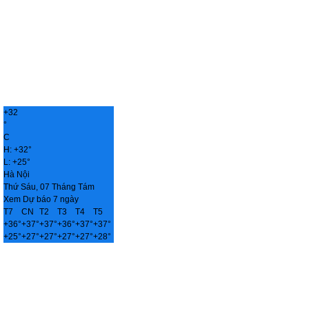
+
32
°
C
H:
+
32°
L:
+
25°
Hà Nội
Thứ Sáu, 07 Tháng Tám
Xem Dự báo 7 ngày
T7
CN
T2
T3
T4
T5
+
36°
+
37°
+
37°
+
36°
+
37°
+
37°
+
25°
+
27°
+
27°
+
27°
+
27°
+
28°