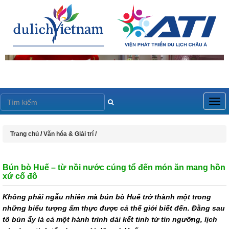
Togg
navig
Trang chủ
/
Văn hóa & Giải trí /
Bún bò Huế – từ nồi nước cúng tổ đến món ăn mang hồn
xứ cố đô
Không phải ngẫu nhiên mà bún bò Huế trở thành một trong
những biểu tượng ẩm thực được cả thế giới biết đến. Đằng sau
tô bún ấy là cả một hành trình dài kết tinh từ tín ngưỡng, lịch