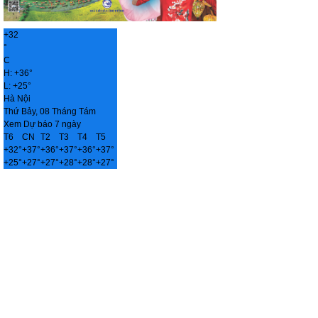
+
32
°
C
H:
+
36°
L:
+
25°
Hà Nội
Thứ Bảy, 08 Tháng Tám
Xem Dự báo 7 ngày
T6
CN
T2
T3
T4
T5
+
32°
+
37°
+
36°
+
37°
+
36°
+
37°
+
25°
+
27°
+
27°
+
28°
+
28°
+
27°