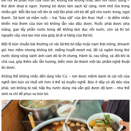
Để nói về phần hồn của món ăn, không thể không nhắc đến nồi nước dùng –
thứ định đoạt vị ngon. Xương bò được làm sạch kỹ càng, ninh nhỏ lửa trong
nhiều giờ. Mỗi lần bọt nổi lên là một lần phải vớt bỏ để giữ cho nước trong, ngọt
thanh. Sả tươi và mắm ruốc – hai "báu vật" của ẩm thực Huế – là điểm nhấn
khiến mùi thơm của bún bò không lẫn vào đâu được. Ruốc phải được pha
loãng, gạn lấy phần nước trong để không làm đục nồi nước, còn sả thì bỏ
nguyên cây, vừa tạo mùi vừa giúp át đi vị hăng của thịt bò.
Một tô bún chuẩn bài thường có vài lát thịt bò bắp hoặc nạm thái mỏng, khoanh
giò heo mềm nhưng không bở, miếng huyết mượt mà, tất cả ngâm trong thứ
nước dùng sóng sánh ánh cam đỏ từ ớt chưng. Hành lá, rau sống, và đôi khi là
chả cua, góp thêm sắc lẫn hương, biến món ăn thành một tác phẩm nghệ thuật
ăn được.
Không thể không nhắc đến làng Vân Cù – nơi được mệnh danh là cái nôi của
nghề làm bún xứ Huế với hơn 4 thế kỷ truyền nghề. Bún ở đây có độ dẻo vừa
phải, sợi không bị nát, hấp thụ nước dùng mà vẫn giữ được độ tươi – như thể
sinh ra chỉ để phục vụ bún bò.