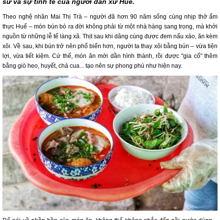
sử và sự tinh tế của người dân xứ Huế.
Theo nghệ nhân Mai Thị Trà – người đã hơn 90 năm sống cùng nhịp thở ẩm
thực Huế – món bún bò ra đời không phải từ một nhà hàng sang trọng, mà khởi
nguồn từ những lễ tế làng xã. Thịt sau khi dâng cúng được đem nấu xáo, ăn kèm
xôi. Về sau, khi bún trở nên phổ biến hơn, người ta thay xôi bằng bún – vừa tiện
lợi, vừa tiết kiệm. Cứ thế, món ăn mới dần hình thành, rồi được "gia cố" thêm
bằng giò heo, huyết, chả cua... tạo nên sự phong phú như hiện nay.