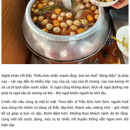
Nghệ nhân Hồ Đắc Thiếu Anh nhấn mạnh rằng, bún bò Huế "đúng điệu" là phải
cay – cái cay đến từ nhiều lớp: cay của sả, cay của ớt chưng, cay của tương ớt
và cả ớt tươi dằm nước mắm. Vị ngọt cũng không được lệch về ngọt đường mà
phải là ngọt sâu từ xương và thịt – thứ ngọt khiến người ta nhớ lâu.
Chiếc nồi nấu cũng là một bí mật. Theo tiến sĩ Trần Đức Anh Sơn, người Huế
xưa dùng nồi nhôm có dáng cổ thắt, đáy tròn, thành sâu, miệng nhỏ – giữ nhiệt
tốt và giúp vị bún cô đặc, thơm đậm hơn. Những thực khách sành ăn tin rằng:
cùng một nồi nước dùng, múc ra từ chiếc nồi truyền thống vẫn ngon hơn nồi
hiện đại.