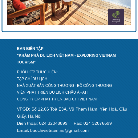
BAN BIÊN TẬP
"KHÁM PHÁ DU LỊCH VIỆT NAM - EXPLORING VIETNAM
TOURISM"
PHỐI HỢP THỰC HIỆN:
TẠP CHÍ DU LỊCH
NHÀ XUẤT BẢN CÔNG THƯƠNG - BỘ CÔNG THƯƠNG
VIỆN PHÁT TRIỂN DU LỊCH CHÂU Á - ATI
CÔNG TY CP PHÁT TRIỂN BÁO CHÍ VIỆT NAM
VPGD: Số 12.06 Toà E3A, Vũ Phạm Hàm, Yên Hoà, Cầu
Giấy, Hà Nội
Điện thoại: 024 32048899
Fax: 024 32076699
Email
baochivietnam.ns@gmail.com
: