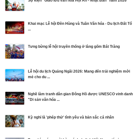
Sự kiện “Giao lưu văn hóa Hội An - Nhật Bản” năm 2026
Khai mạc Lễ hội Đền Hùng và Tuần Văn hóa - Du lịch Đất Tổ
...
Tưng bừng lễ hội truyền thống ở làng gốm Bát Tràng
Lễ hội du lịch Quảng Ngãi 2026: Mang đến trải nghiệm mới
mẻ cho du ...
Nghề làm tranh dân gian Đông Hồ được UNESCO vinh danh
"Di sản văn hóa ...
Kỳ nghỉ là 'phép thử' tình yêu và bản sắc cá nhân