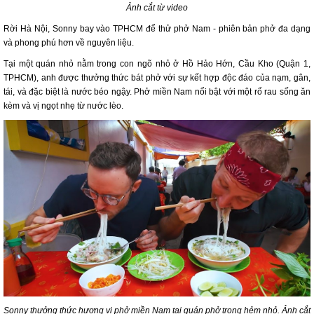
Ảnh cắt từ video
Rời Hà Nội, Sonny bay vào TPHCM để thử phở Nam - phiên bản phở đa dạng
và phong phú hơn về nguyên liệu.
Tại một quán nhỏ nằm trong con ngõ nhỏ ở Hồ Hảo Hớn, Cầu Kho (Quận 1,
TPHCM), anh được thưởng thức bát phở với sự kết hợp độc đáo của nạm, gân,
tái, và đặc biệt là nước béo ngậy. Phở miền Nam nổi bật với một rổ rau sống ăn
kèm và vị ngọt nhẹ từ nước lèo.
Sonny thưởng thức hương vị phở miền Nam tại quán phở trong hẻm nhỏ. Ảnh cắt