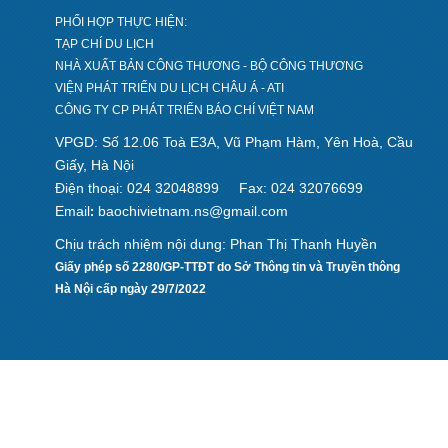
PHỐI HỢP THỰC HIỆN:
TẠP CHÍ DU LỊCH
NHÀ XUẤT BẢN CÔNG THƯƠNG - BỘ CÔNG THƯƠNG
VIỆN PHÁT TRIỂN DU LỊCH CHÂU Á - ATI
CÔNG TY CP PHÁT TRIỂN BÁO CHÍ VIỆT NAM
VPGD: Số 12.06 Toà E3A, Vũ Phạm Hàm, Yên Hoà, Cầu
Giấy, Hà Nội
Điện thoại: 024 32048899
Fax: 024 32076699
Email
baochivietnam.ns@gmail.com
:
Chịu trách nhiệm nội dung: Phan Thị Thanh Huyền
Giấy phép số 2280/GP-TTĐT do Sở Thông tin và Truyền thông
Hà Nội cấp ngày 29/7/2022
Design by hcviet.com