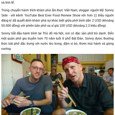
và tinh tế.
Trong chuyến hành trình khám phá ẩm thực Việt Nam, vlogger người Mỹ Sonny
Side - với kênh YouTube Best Ever Food Review Show với hơn 11 triệu người
đăng kí đã quyết định khám phá sự khác biệt giữa phở bình dân 2 USD (khoảng
50.000 đồng) với phiên bản phở xa xỉ giá 100 USD (khoảng 2,3 triệu đồng).
Sonny bắt đầu hành trình tại Thủ đô Hà Nội, nơi có đặc sản phở trứ danh. Đến
một quán phở gia truyền hơn 70 năm tuổi ở phố Bát Đàn, Sonny được thưởng
thức bát phở đặc trưng với nước lèo trong, đậm vị bò, thơm mùi hành và gừng
nướng.