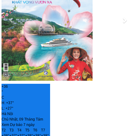
+
36
°
C
H:
+
37°
L:
+
27°
Hà Nội
Chủ Nhật, 09 Tháng Tám
Xem Dự báo 7 ngày
T2
T3
T4
T5
T6
T7
+
38°
+
37°
+
37°
+
38°
+
38°
+
38°