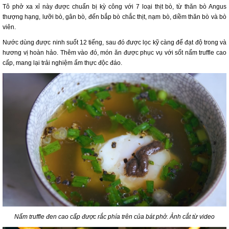
Tô phở xa xỉ này được chuẩn bị kỳ công với 7 loại thịt bò, từ thăn bò Angus
thượng hạng, lưỡi bò, gân bò, đến bắp bò chắc thịt, nạm bò, diềm thăn bò và bò
viên.
Nước dùng được ninh suốt 12 tiếng, sau đó được lọc kỹ càng để đạt độ trong và
hương vị hoàn hảo. Thêm vào đó, món ăn được phục vụ với sốt nấm truffle cao
cấp, mang lại trải nghiệm ẩm thực độc đáo.
Nấm truffle đen cao cấp được rắc phía trên của bát phở. Ảnh cắt từ video