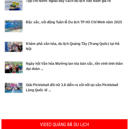
Tạp chí nước ngoài bày cách du lịch Việt Nam giá rẻ
Đặc sắc, sôi động Tuần lễ Du lịch TP Hồ Chí Minh năm 2025
Khám phá văn hóa, du lịch Quảng Tây (Trung Quốc) tại Hà
Nội
Ngày hội Văn hóa Mường lan tỏa bản sắc, tôn vinh tinh thần
đại đoàn ...
Giải Pickleball đôi nữ 3.8 diễn ra sôi nổi tại sân Pickleball
Làng Quốc tế ...
VIDEO QUẢNG BÁ DU LỊCH