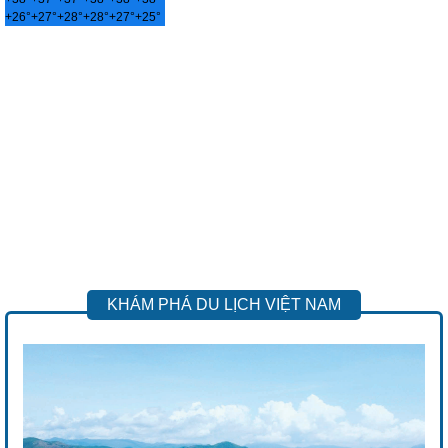
+
26°
+
27°
+
28°
+
28°
+
27°
+
25°
KHÁM PHÁ DU LỊCH VIỆT NAM
Previous
Next