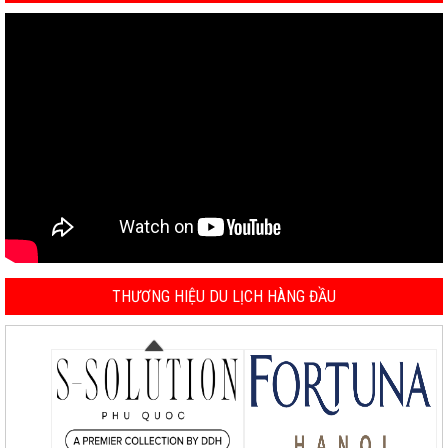
THƯƠNG HIỆU DU LỊCH HÀNG ĐẦU