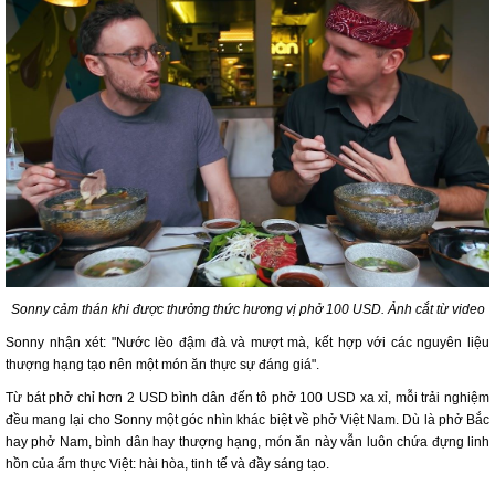
Sonny cảm thán khi được thưởng thức hương vị phở 100 USD. Ảnh cắt từ video
Sonny nhận xét: "Nước lèo đậm đà và mượt mà, kết hợp với các nguyên liệu
thượng hạng tạo nên một món ăn thực sự đáng giá".
Từ bát phở chỉ hơn 2 USD bình dân đến tô phở 100 USD xa xỉ, mỗi trải nghiệm
đều mang lại cho Sonny một góc nhìn khác biệt về phở Việt Nam. Dù là phở Bắc
hay phở Nam, bình dân hay thượng hạng, món ăn này vẫn luôn chứa đựng linh
hồn của ẩm thực Việt: hài hòa, tinh tế và đầy sáng tạo.