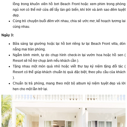
lồng trong khuôn viên hồ bơi Beach Front hoặc xem phim trong phòng
ngủ nơi có thể mở cửa để lấy làn gió biến, khí trời và ánh sao đêm tuyệt
đẹp.
Cùng trò chuyện buổi đêm với nhau, chia sẻ ước mơ, kế hoạch tương lai
cùng nhau.
Ngày 3:
Bữa sáng tại giường hoặc tại hồ bơi riêng tư tại Beach Front villa, đón
nắng mai tràn phòng.
Ngắm bình minh, tự do chụp hình check-in tại vườn hoa hoặc hồ sen (
Resort sẽ hỗ trợ chụp ảnh nếu khách cần ).
Tặng nhau một món quà nhỏ hoặc viết thư tay kỷ niệm tặng đối tác (
Resort có thể giúp khách chuẩn bị quà đặc biệt, theo yêu cầu của khách
).
Chuẩn bị trả phòng, mang theo một bộ album kỷ niệm tuyệt đẹp và lời
hẹn cho một lần trở lại.