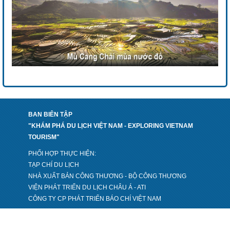
BAN BIÊN TẬP
"KHÁM PHÁ DU LỊCH VIỆT NAM - EXPLORING VIETNAM
TOURISM"
PHỐI HỢP THỰC HIỆN:
TẠP CHÍ DU LỊCH
NHÀ XUẤT BẢN CÔNG THƯƠNG - BỘ CÔNG THƯƠNG
VIỆN PHÁT TRIỂN DU LỊCH CHÂU Á - ATI
CÔNG TY CP PHÁT TRIỂN BÁO CHÍ VIỆT NAM
VPGD: Số 12.06 Toà E3A, Vũ Phạm Hàm, Yên Hoà, Cầu
Giấy, Hà Nội