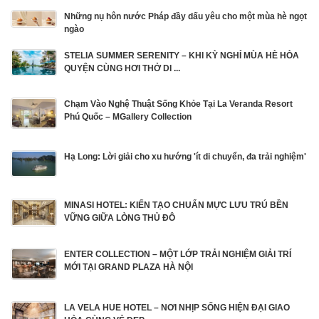
Những nụ hôn nước Pháp đầy dấu yêu cho một mùa hè ngọt
ngào
STELIA SUMMER SERENITY – KHI KỲ NGHỈ MÙA HÈ HÒA
QUYỆN CÙNG HƠI THỞ DI ...
Chạm Vào Nghệ Thuật Sống Khỏe Tại La Veranda Resort
Phú Quốc – MGallery Collection
Hạ Long: Lời giải cho xu hướng 'ít di chuyển, đa trải nghiệm'
MINASI HOTEL: KIẾN TẠO CHUẨN MỰC LƯU TRÚ BỀN
VỮNG GIỮA LÒNG THỦ ĐÔ
ENTER COLLECTION – MỘT LỚP TRẢI NGHIỆM GIẢI TRÍ
MỚI TẠI GRAND PLAZA HÀ NỘI
LA VELA HUE HOTEL – NƠI NHỊP SỐNG HIỆN ĐẠI GIAO