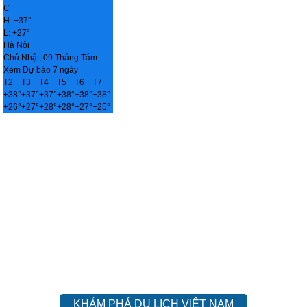
C
H:
+
37°
L:
+
27°
Hà Nội
Chủ Nhật, 09 Tháng Tám
Xem Dự báo 7 ngày
T2
T3
T4
T5
T6
T7
+
38°
+
37°
+
37°
+
38°
+
38°
+
38°
+
26°
+
27°
+
28°
+
28°
+
27°
+
25°
KHÁM PHÁ DU LỊCH VIỆT NAM