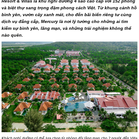
Resort & Villas là khu nghi dưỡng 4 sao cao cấp với 152 phòng
và biệt thự sang trọng đậm phong cách Việt. Từ khung cảnh hồ
bình yên, vườn cây xanh mát, cho đến bãi biển riêng tư cùng
dịch vụ đẳng cấp, Mercury là nơi lý tưởng cho những ai tìm
kiếm sự bình yên, lãng mạn, và những trải nghiệm không thể
nào quên.
Khách nghỉ dưỡng có thể lựa chọn từ phòng đôi lãng mạn cho 2 người đến Villa