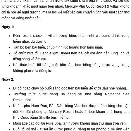
mắt ra là biển xanh cát trắng, tay trong tay cùng khám phá Phú Quốc và lưu giữ
từng khoảnh khắc ngọt ngào bên nhau. Mercury Phú Quốc Resort & Villas không
chỉ là nơi để nghỉ dưỡng, mà là nơi để viết tiếp câu chuyện tình yêu một cách thơ
mộng và đáng nhớ nhất:
Ngày 1:
Đến resort, check-in villa hướng biển, nhâm nhi welcome drink trong
tiếng nhạc du dương.
Tản bộ bên bãi biển, chụp hình lúc hoàng hôn lãng mạn.
Tổ chức bữa tối Candlelight Dinner trên bãi cát với ánh nến lung linh và
tiếng sóng vỗ êm dịu.
Kết thúc buổi tối bằng một bồn tắm hoa hồng cùng rượu vang trong
không gian villa riêng tư.
Ngày 2:
Đi bộ hoặc chạy bộ buổi sáng dọc trên bãi biển để khởi đầu nhẹ nhàng.
Thưởng thức buffet sáng đa dạng tại nhà hàng Romance Sea
Restaurant.
Khám phá Nam Đảo, Bắc Đảo bằng Voucher được dành tặng cho cặp
đôi khi đặt phòng tại Mercury Resort hoặc đi tour khám phá trung tâm
Phú Quốc bằng Shuttle bus miễn phí.
Massage cặp đôi tại Pure Spa, tận hưởng không gian thư giãn trọn vẹn.
Buổi tối có thể đặt set ăn được phục vụ riêng tư tại phòng dưới ánh đèn