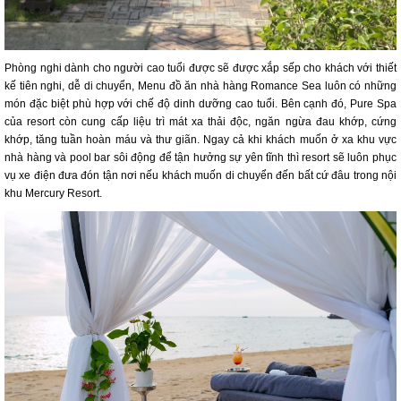
Phòng nghi dành cho người cao tuổi được sẽ được xắp sếp cho khách với thiết
kế tiên nghi, dễ di chuyển, Menu đồ ăn nhà hàng Romance Sea luôn có những
món đặc biệt phù hợp với chế độ dinh dưỡng cao tuổi. Bên cạnh đó, Pure Spa
của resort còn cung cấp liệu trì mát xa thải độc, ngăn ngừa đau khớp, cứng
khớp, tăng tuần hoàn máu và thư giãn. Ngay cả khi khách muốn ở xa khu vực
nhà hàng và pool bar sôi động để tận hưởng sự yên tĩnh thì resort sẽ luôn phục
vụ xe điện đưa đón tận nơi nếu khách muốn di chuyển đến bất cứ đâu trong nội
khu Mercury Resort.