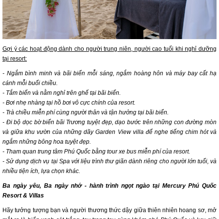
Gợi ý các hoạt động dành cho người trung niên, người cao tuổi khi nghỉ dưỡng
tại resort:
- Ngắm bình minh và bãi biển mỗi sáng, ngắm hoàng hôn và máy bay cất hạ
cánh mỗi buổi chiều.
- Tắm biển và nằm nghỉ trên ghế tại bãi biển.
- Bơi nhẹ nhàng tại hồ bơi vô cực chính của resort.
- Trà chiều miễn phí cùng người thân và tận hưởng tại bãi biển.
- Đi bộ dọc bờ biển bãi Trương tuyệt đẹp, dạo bước trên những con đường mòn
và giữa khu vườn của những dãy Garden View villa để nghe tiếng chim hót và
ngắm những bông hoa tuyệt đẹp.
- Tham quan trung tâm Phú Quốc bằng tour xe bus miễn phí của resort.
- Sử dụng dịch vụ tại Spa với liệu trình thư giãn dành riêng cho người lớn tuổi, và
nhiều tiện ích, lựa chọn khác.
Ba ngày yêu, Ba ngày nhớ - hành trình ngọt ngào tại Mercury Phú Quốc
Resort & Villas
Hãy tưởng tượng bạn và người thương thức dậy giữa thiên nhiên hoang sơ, mở