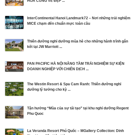
HÒA CÙNG VẺ ĐẸP ...
InterContinental Hanoi Landmark72 – Nơi những trải nghiệm
MICE chạm đến chuẩn mực toàn cầu
Thiên đường nghỉ dưỡng mùa hè cho những hành trình gắn
kết tại JW Marriott ...
PAN PACIFIC HÀ NỘI NÂNG TẦM TRẢI NGHIỆM SỰ KIỆN
DOANH NGHIỆP VỚI CHIẾN DỊCH ...
The Westin Resort & Spa Cam Ranh: Thiên đường nghỉ
dưỡng lý tưởng cho kỳ ...
Tận hưởng “Mùa của sự tái tạo” tại khu nghỉ dưỡng Regent
Phu Quoc
La Veranda Resort Phú Quốc – MGallery Collection: Dinh