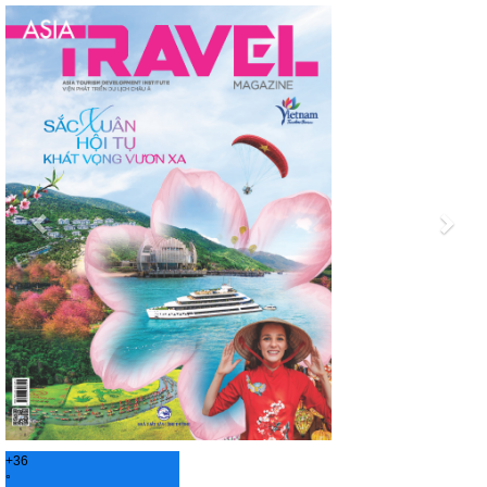
Previous
Nex
+
36
°