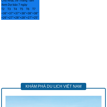
Chủ Nhật, 09 Tháng Tám
Xem Dự báo 7 ngày
T2
T3
T4
T5
T6
T7
+
38°
+
37°
+
37°
+
38°
+
38°
+
38°
+
26°
+
27°
+
28°
+
28°
+
27°
+
25°
KHÁM PHÁ DU LỊCH VIỆT NAM
Previous
Next