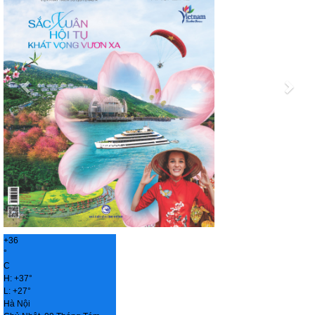
+
36
°
C
H:
+
37°
L:
+
27°
Hà Nội