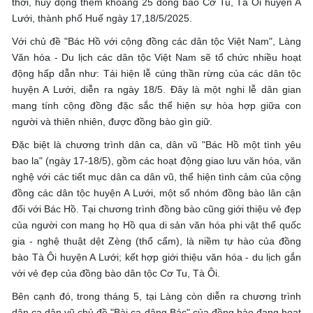
thời, huy động thêm khoảng 25 đồng bào Cơ Tu, Tà Ôi huyện A
Lưới, thành phố Huế ngày 17,18/5/2025.
Với chủ đề "Bác Hồ với cộng đồng các dân tộc Việt Nam", Làng
Văn hóa - Du lịch các dân tộc Việt Nam sẽ tổ chức nhiều hoạt
động hấp dẫn như: Tái hiện lễ cúng thần rừng của các dân tộc
huyện A Lưới, diễn ra ngày 18/5. Đây là một nghi lễ dân gian
mang tính cộng đồng đặc sắc thể hiện sự hòa hợp giữa con
người và thiên nhiên, được đồng bào gìn giữ.
Đặc biệt là chương trình dân ca, dân vũ "Bác Hồ một tình yêu
bao la" (ngày 17-18/5), gồm các hoạt động giao lưu văn hóa, văn
nghệ với các tiết mục dân ca dân vũ, thể hiện tình cảm của cộng
đồng các dân tộc huyện A Lưới, một số nhóm đồng bào lân cận
đối với Bác Hồ. Tại chương trình đồng bào cũng giới thiệu vẻ đẹp
của người con mang họ Hồ qua di sản văn hóa phi vật thể quốc
gia - nghệ thuật dệt Zèng (thổ cẩm), là niềm tự hào của đồng
bào Tà Ôi huyện A Lưới; kết hợp giới thiệu văn hóa - du lịch gắn
với vẻ đẹp của đồng bào dân tộc Cơ Tu, Tà Ôi.
Bên cạnh đó, trong tháng 5, tại Làng còn diễn ra chương trình
dân ca dân vũ chủ đề "Bài ca dâng Bác" của đồng bào đang hoạt