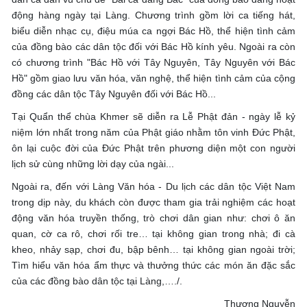
động hàng ngày tại Làng. Chương trình gồm lời ca tiếng hát,
biểu diễn nhạc cụ, điệu múa ca ngợi Bác Hồ, thể hiện tình cảm
của đồng bào các dân tộc đối với Bác Hồ kính yêu. Ngoài ra còn
có chương trình "Bác Hồ với Tây Nguyên, Tây Nguyên với Bác
Hồ" gồm giao lưu văn hóa, văn nghệ, thể hiện tình cảm của cộng
đồng các dân tộc Tây Nguyên đối với Bác Hồ...
Tại Quẩn thể chùa Khmer sẽ diễn ra Lễ Phật đản - ngày lễ kỷ
niệm lớn nhất trong năm của Phật giáo nhằm tôn vinh Đức Phật,
ôn lại cuộc đời của Đức Phật trên phương diện một con người
lịch sử cùng những lời dạy của ngài...
Ngoài ra, đến với Làng Văn hóa - Du lịch các dân tộc Việt Nam
trong dịp này, du khách còn được tham gia trải nghiệm các hoạt
động văn hóa truyền thống, trò chơi dân gian như: chơi ô ăn
quan, cờ ca rô, chơi rối tre… tại không gian trong nhà; đi cà
kheo, nhảy sạp, chơi đu, bập bênh… tại không gian ngoài trời;
Tìm hiểu văn hóa ẩm thực và thưởng thức các món ăn đặc sắc
của các đồng bào dân tộc tại Làng,…./.
Thương Nguyễn