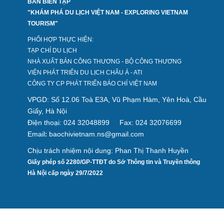
BAN BIÊN TẬP
"KHÁM PHÁ DU LỊCH VIỆT NAM - EXPLORING VIETNAM
TOURISM"
PHỐI HỢP THỰC HIỆN:
TẠP CHÍ DU LỊCH
NHÀ XUẤT BẢN CÔNG THƯƠNG - BỘ CÔNG THƯƠNG
VIỆN PHÁT TRIỂN DU LỊCH CHÂU Á - ATI
CÔNG TY CP PHÁT TRIỂN BÁO CHÍ VIỆT NAM
VPGD: Số 12.06 Toà E3A, Vũ Phạm Hàm, Yên Hoà, Cầu
Giấy, Hà Nội
Điện thoại: 024 32048899
Fax: 024 32076699
Email
baochivietnam.ns@gmail.com
:
Chịu trách nhiệm nội dung: Phan Thị Thanh Huyền
Giấy phép số 2280/GP-TTĐT do Sở Thông tin và Truyền thông
Hà Nội cấp ngày 29/7/2022
Design by hcviet.com