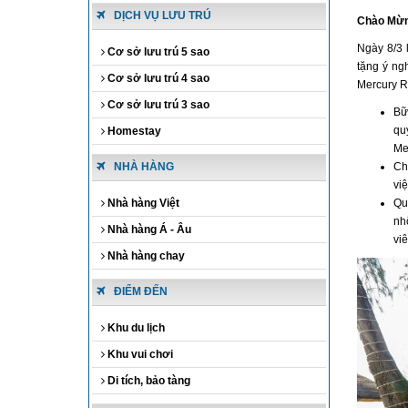
DỊCH VỤ LƯU TRÚ
Chào Mừn
Ngày 8/3 
Cơ sở lưu trú 5 sao
tặng ý ng
Cơ sở lưu trú 4 sao
Mercury R
Cơ sở lưu trú 3 sao
Bữ
qu
Homestay
Me
NHÀ HÀNG
Ch
vi
Nhà hàng Việt
Qu
nh
Nhà hàng Á - Âu
vi
Nhà hàng chay
ĐIỂM ĐẾN
Khu du lịch
Khu vui chơi
Di tích, bảo tàng