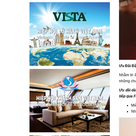
Ưu Đãi Đặ
Nhằm tri 
những chư
Ưu đãi dà
tiếp qua 
Mi
Nh