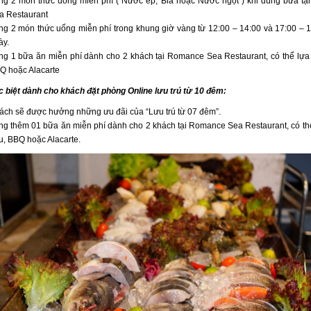
ng 2 món thức uống miễn phí ( Nước ép, Bia hoặc Nước ngọt ) khi dung bữa t
a Restaurant
ng 2 món thức uống miễn phí trong khung giờ vàng từ 12:00 – 14:00 và 17:00 – 
ày.
ng 1 bữa ăn miễn phí dành cho 2 khách tại Romance Sea Restaurant, có thể lựa
Q hoặc Alacarte
c biệt dành cho khách đặt phòng Online lưu trú từ 10 đêm:
ách sẽ được hưởng những ưu đãi của “Lưu trú từ 07 đêm”.
ng thêm 01 bữa ăn miễn phí dành cho 2 khách tại Romance Sea Restaurant, có th
u, BBQ hoặc Alacarte.