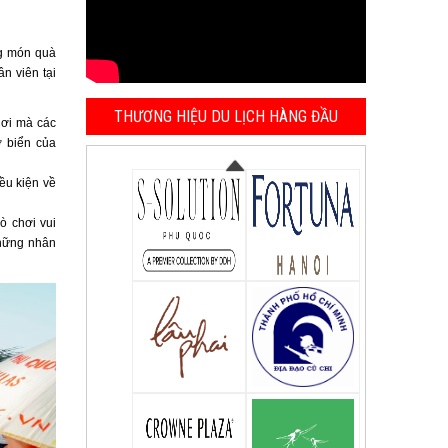
ng món quà
n viên tại
THƯƠNG HIỆU DU LỊCH HÀNG ĐẦU
nơi mà các
ờ biển của
ều kiện về
ò chơi vui
hững nhân