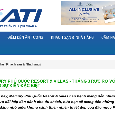
ĐIỂM ĐẾN ẤN TƯỢNG
KHÁCH SẠN & NHÀ HÀNG
CẨM NA
chủ
/
Khách sạn & Nhà hàng /
RY PHÚ QUỐC RESORT & VILLAS - THÁNG 3 RỰC RỠ VỚ
 SỰ KIỆN ĐẶC BIỆT
 này, Mercury Phú Quốc Resort & Villas hân hạnh mang đến nhữ
 ưu đãi hấp dẫn dành cho du khách, hứa hẹn sẽ mang đến những 
đáng nhớ giữa khung cảnh thiên nhiên tuyệt đẹp của đảo ngọc 