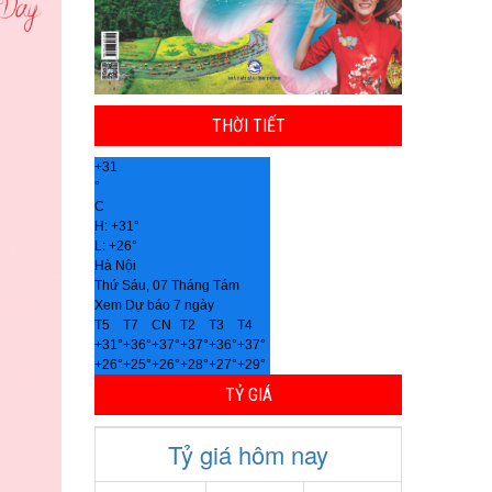
THỜI TIẾT
+
31
°
C
H:
+
31°
L:
+
26°
Hà Nội
Thứ Sáu, 07 Tháng Tám
Xem Dự báo 7 ngày
T5
T7
CN
T2
T3
T4
+
31°
+
36°
+
37°
+
37°
+
36°
+
37°
+
26°
+
25°
+
26°
+
28°
+
27°
+
29°
TỶ GIÁ