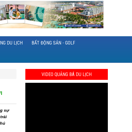
NG DU LỊCH
BẤT ĐỘNG SẢN - GOLF
VIDEO QUẢNG BÁ DU LỊCH
I
ng sự
trải
Phú