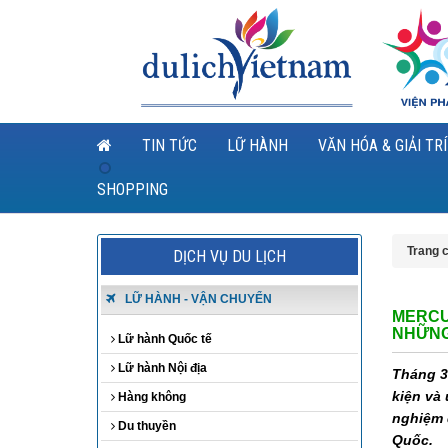
TIN TỨC
LỮ HÀNH
VĂN HÓA & GIẢI TRÍ
SHOPPING
Trang 
DỊCH VỤ DU LỊCH
LỮ HÀNH - VẬN CHUYỂN
MERCU
NHỮNG
Lữ hành Quốc tế
Lữ hành Nội địa
Tháng 3
kiện và
Hàng không
nghiệm 
Du thuyền
Quốc.