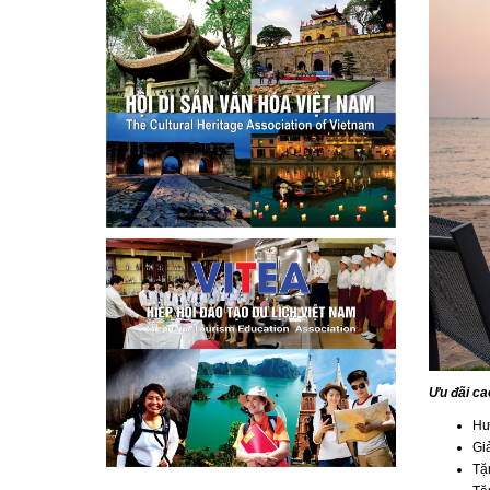
Ưu đãi ca
Hư
Gi
Tặ