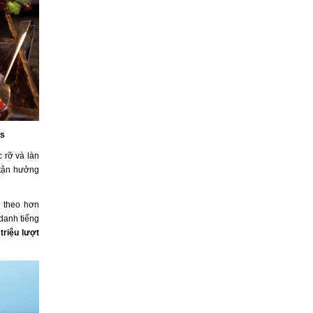
as
 rỡ và làn
 tận hưởng
 theo hơn
danh tiếng
 triệu lượt