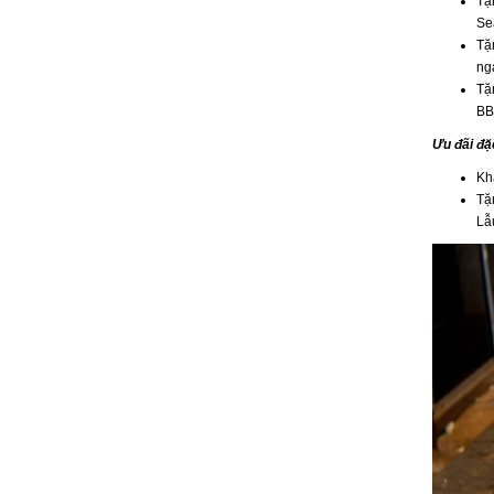
Tặ
Se
Tặ
ng
Tặ
BB
Ưu đãi đặ
Kh
Tặ
Lẫ