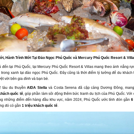
i, Hành Trình Mới Tại Đảo Ngọc Phú Quốc và Mercury Phú Quốc Resort & Vill
 đến tại Phú Quốc, tại Mercury Phú Quốc Resort & Villas mang theo ánh nắng rực
 trong xanh tại đảo ngọc Phú Quốc. Đây cũng là thời điểm lý tưởng để du khách
yệt vời bên gia đình và bạn bè.
2 tàu du thuyền
AIDA Stella
và Costa Serena đã cập cảng Dương Đông, mang
khách quốc tế
, góp phần làm sôi động thêm bức tranh du lịch của Phú Quốc. Với 
ong những điểm đến hàng đầu khu vực, năm 2024, Phú Quốc ước tính đón gần
6
rong đó có gần
1 triệu khách quốc tế
.