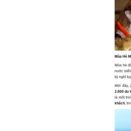
Mùa Hè Mớ
Mùa hè đã
nước biển
kỳ nghỉ tu
Mới đây, 
2.000 du 
là một tr
khách
, t