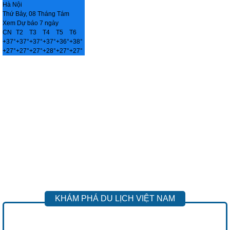
Hà Nội
Thứ Bảy, 08 Tháng Tám
Xem Dự báo 7 ngày
CN
T2
T3
T4
T5
T6
+
37°
+
37°
+
37°
+
37°
+
36°
+
38°
+
27°
+
27°
+
27°
+
28°
+
27°
+
27°
KHÁM PHÁ DU LỊCH VIỆT NAM
Previous
Next