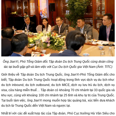
Ông JianYi, Phó Tổng Giám đốc Tập đoàn Du lịch Trung Quốc cùng đoàn công
tác tại buổi gặp gỡ và làm việc với Cục Du lịch Quốc gia Việt Nam (Ảnh: TITC)
Giới thiệu về Tập đoàn Du lịch Trung Quốc, ông JianYi-Phó Tổng Giám đốc cho
biết, Tập đoàn Du lịch Trung Quốc hoạt động trong lĩnh vực dịch vụ du lịch như:
du lịch inbound, du lịch outbound, du lịch MICE, dịch vụ lưu trú du lịch, dịch vụ
visa, cửa hàng miễn thuế… Tập đoàn có khoảng 70 chi nhánh tại 33 quốc gia và
khu vực, cùng với khoảng 100 chi nhánh tại 25 tỉnh và khu tự trị của Trung Quốc.
Tại buổi làm việc, ông JianYi mong muốn hợp tác quảng bá, xúc tiến đưa khách
du lịch từ Trung Quốc đến Việt Nam và ngược lại.
Nhất trí với các đề xuất hợp tác của Tập đoàn, Phó Cục trưởng Hà Văn Siêu cho