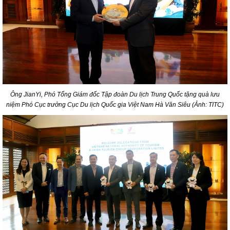
Ông JianYi, Phó Tổng Giám đốc Tập đoàn Du lịch Trung Quốc tặng quà lưu
niệm Phó Cục trưởng Cục Du lịch Quốc gia Việt Nam Hà Văn Siêu (Ảnh: TITC)