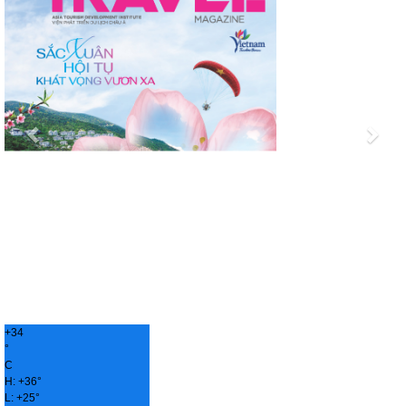
+
34
°
C
H:
+
36°
L:
+
25°