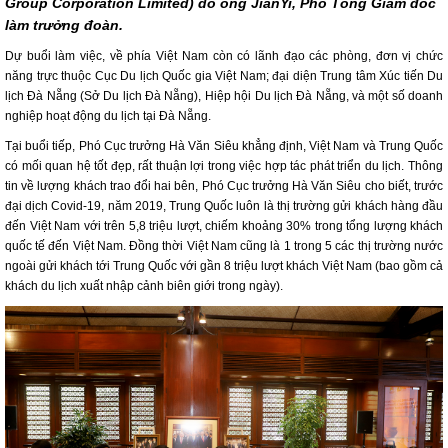
Group Corporation Limited) do ông JianYi, Phó Tổng Giám đốc
làm trưởng đoàn.
Dự buổi làm việc, về phía Việt Nam còn có lãnh đạo các phòng, đơn vị chức
năng trực thuộc Cục Du lịch Quốc gia Việt Nam; đại diện Trung tâm Xúc tiến Du
lịch Đà Nẵng (Sở Du lịch Đà Nẵng), Hiệp hội Du lịch Đà Nẵng, và một số doanh
nghiệp hoạt động du lịch tại Đà Nẵng.
Tại buổi tiếp, Phó Cục trưởng Hà Văn Siêu khẳng định, Việt Nam và Trung Quốc
có mối quan hệ tốt đẹp, rất thuận lợi trong việc hợp tác phát triển du lịch. Thông
tin về lượng khách trao đổi hai bên, Phó Cục trưởng Hà Văn Siêu cho biết, trước
đại dịch Covid-19, năm 2019, Trung Quốc luôn là thị trường gửi khách hàng đầu
đến Việt Nam với trên 5,8 triệu lượt, chiếm khoảng 30% trong tổng lượng khách
quốc tế đến Việt Nam. Đồng thời Việt Nam cũng là 1 trong 5 các thị trường nước
ngoài gửi khách tới Trung Quốc với gần 8 triệu lượt khách Việt Nam (bao gồm cả
khách du lịch xuất nhập cảnh biên giới trong ngày).