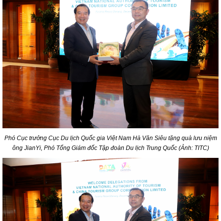
Phó Cục trưởng Cục Du lịch Quốc gia Việt Nam Hà Văn Siêu tặng quà lưu niệm
ông JianYi, Phó Tổng Giám đốc Tập đoàn Du lịch Trung Quốc (Ảnh: TITC)