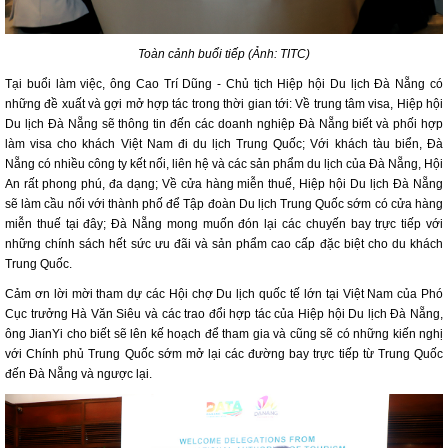
Toàn cảnh buổi tiếp (Ảnh: TITC)
Tại buổi làm việc, ông Cao Trí Dũng - Chủ tịch Hiệp hội Du lịch Đà Nẵng có
những đề xuất và gợi mở hợp tác trong thời gian tới: Về trung tâm visa, Hiệp hội
Du lịch Đà Nẵng sẽ thông tin đến các doanh nghiệp Đà Nẵng biết và phối hợp
làm visa cho khách Việt Nam đi du lịch Trung Quốc; Với khách tàu biển, Đà
Nẵng có nhiều công ty kết nối, liên hệ và các sản phẩm du lịch của Đà Nẵng, Hội
An rất phong phú, đa dạng; Về cửa hàng miễn thuế, Hiệp hội Du lịch Đà Nẵng
sẽ làm cầu nối với thành phố để Tập đoàn Du lịch Trung Quốc sớm có cửa hàng
miễn thuế tại đây; Đà Nẵng mong muốn đón lại các chuyến bay trực tiếp với
những chính sách hết sức ưu đãi và sản phẩm cao cấp đặc biệt cho du khách
Trung Quốc.
Cảm ơn lời mời tham dự các Hội chợ Du lịch quốc tế lớn tại Việt Nam của Phó
Cục trưởng Hà Văn Siêu và các trao đổi hợp tác của Hiệp hội Du lịch Đà Nẵng,
ông JianYi cho biết sẽ lên kế hoạch để tham gia và cũng sẽ có những kiến nghị
với Chính phủ Trung Quốc sớm mở lại các đường bay trực tiếp từ Trung Quốc
đến Đà Nẵng và ngược lại.