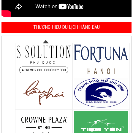
THƯƠNG HIỆU DU LỊCH HÀNG ĐẦU