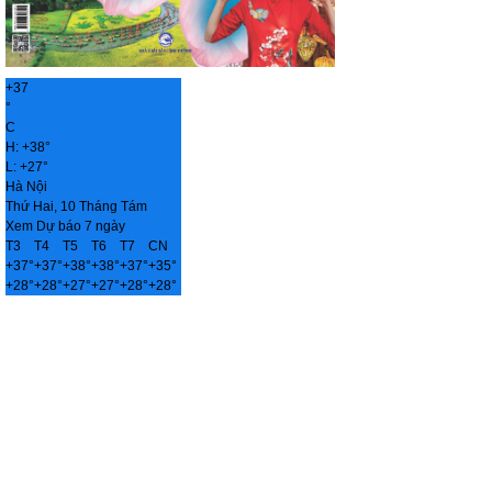
+
37
°
C
H:
+
38°
L:
+
27°
Hà Nội
Thứ Hai, 10 Tháng Tám
Xem Dự báo 7 ngày
T3
T4
T5
T6
T7
CN
+
37°
+
37°
+
38°
+
38°
+
37°
+
35°
+
28°
+
28°
+
27°
+
27°
+
28°
+
28°