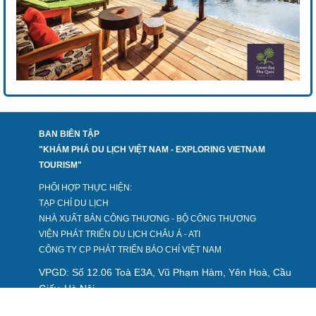
BAN BIÊN TẬP
"KHÁM PHÁ DU LỊCH VIỆT NAM - EXPLORING VIETNAM
TOURISM"
PHỐI HỢP THỰC HIỆN:
TẠP CHÍ DU LỊCH
NHÀ XUẤT BẢN CÔNG THƯƠNG - BỘ CÔNG THƯƠNG
VIỆN PHÁT TRIỂN DU LỊCH CHÂU Á - ATI
CÔNG TY CP PHÁT TRIỂN BÁO CHÍ VIỆT NAM
VPGD: Số 12.06 Toà E3A, Vũ Phạm Hàm, Yên Hoà, Cầu
Giấy, Hà Nội
Điện thoại: 024 32048899
Fax: 024 32076699