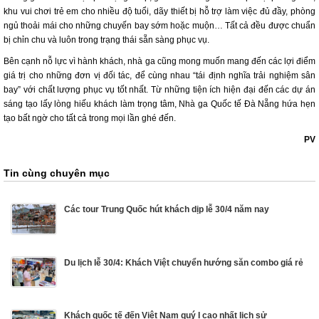
khu vui chơi trẻ em cho nhiều độ tuổi, dãy thiết bị hỗ trợ làm việc đủ đầy, phòng
ngủ thoải mái cho những chuyến bay sớm hoặc muộn… Tất cả đều được chuẩn
bị chỉn chu và luôn trong trạng thái sẵn sàng phục vụ.
Bên cạnh nỗ lực vì hành khách, nhà ga cũng mong muốn mang đến các lợi điểm
giá trị cho những đơn vị đối tác, để cùng nhau “tái định nghĩa trải nghiệm sân
bay” với chất lượng phục vụ tốt nhất. Từ những tiện ích hiện đại đến các dự án
sáng tạo lấy lòng hiếu khách làm trọng tâm, Nhà ga Quốc tế Đà Nẵng hứa hẹn
tạo bất ngờ cho tất cả trong mọi lần ghé đến.
PV
Tin cùng chuyên mục
Các tour Trung Quốc hút khách dịp lễ 30/4 năm nay
Du lịch lễ 30/4: Khách Việt chuyển hướng săn combo giá rẻ
Khách quốc tế đến Việt Nam quý I cao nhất lịch sử