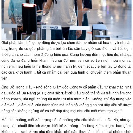
Giải pháp làm thủ tục tự động được lựa chọn đầu tư nhằm số hóa quy trình sân
bay, trong đó có góp phần giảm bớt ùn tắc sân bay giờ cao điểm, và tiết kiệm
thời gian cho các nhóm đi đông hiệu quả. Cùng hướng đến mục tiêu đó, nhà ga
cũng đã và đang triển khai nhiều sự đổi mới trên cơ sở tiện nghi hóa mọi trải
nghiệm. Tiêu biểu là hệ thống tự gửi hành lý, kiểm soát thẻ lên tàu tự động tại
các cửa khởi hành… tất cả nhằm cải tiến quá trình di chuyển thêm phần thuận
tiện.
Ông Đỗ Trọng Hậu - Phó Tổng Giám đốc Công ty cổ phần đầu tư khai thác Nhà
ga Quốc Tế Đà Nẵng (AHT) chia sẻ: “Bất cứ điều gì có thể tối đa trải nghiệm cho
hành khách, đội ngũ chúng tôi luôn ưu tiên thực hiện. Không chỉ tập trung vào
điểm đầu, điểm cuối của hành trình mà toàn bộ không gian nơi đây đều sẽ được
nâng cấp không ngừng để có thể đáp ứng mọi nhu cầu một cách trọn vẹn.”
Mỗi tình huống, mỗi đối tượng sẽ có những yêu cầu khác nhau. Do đó, nhà ga
cung cấp chuỗi tiện ích được thiết kế đa năng trên từng điểm chạm, bao gồm:
không gian xanh được phủ rộng khắp, ghế nằm thư giãn miễn phí tại phòng chờ,