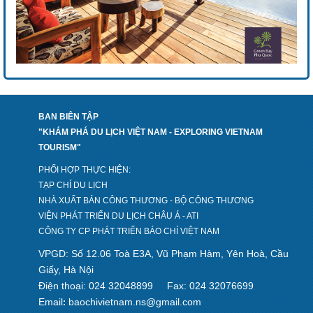
BAN BIÊN TẬP
"KHÁM PHÁ DU LỊCH VIỆT NAM - EXPLORING VIETNAM
TOURISM"
PHỐI HỢP THỰC HIỆN:
TẠP CHÍ DU LỊCH
NHÀ XUẤT BẢN CÔNG THƯƠNG - BỘ CÔNG THƯƠNG
VIỆN PHÁT TRIỂN DU LỊCH CHÂU Á - ATI
CÔNG TY CP PHÁT TRIỂN BÁO CHÍ VIỆT NAM
VPGD: Số 12.06 Toà E3A, Vũ Phạm Hàm, Yên Hoà, Cầu
Giấy, Hà Nội
Điện thoại: 024 32048899
Fax: 024 32076699
Email
baochivietnam.ns@gmail.com
: