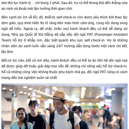
làm thủ tục hành lý… chỉ trong 2 phút. Sau đó, họ có thể thong thả đến thẳng cửa
an ninh và thoải mái tận hưởng thời gian chờ.
Bên cạnh lợi ích về tốc độ, thiết bị self check-in còn được yêu thích bởi thao tác
đơn giản, quy trình hiển thị rõ ràng trên màn hình cảm ứng, cùng nội dung song
ngữ dễ hiểu. Ngoài ra, để chắc chắn mọi hành khách đều có thể dễ dàng sử
dụng, Nhà ga Quốc tế Đà Nẵng đã sắp xếp đội ngũ PAT (Passenger Assistant
Team) hỗ trợ ở khắp nơi, đặc biệt quanh khu vực self check-in. Họ là những
nhân viên áo xanh luôn sẵn sàng 24/7 hướng dẫn từng bước một cách chi tiết,
tận tình.
Bất cứ lúc nào, bất cứ nơi đâu, hành khách đều có thể tự do liên hệ đội ngũ này
để được giúp đỡ hoặc giải đáp mọi vấn đề, không chỉ riêng việc hỗ trợ check-in.
Kể cả những công việc không thuộc phụ trách nhà ga, đội ngũ PAT cũng có cách
mang đến trải nghiệm suôn sẻ nhất.