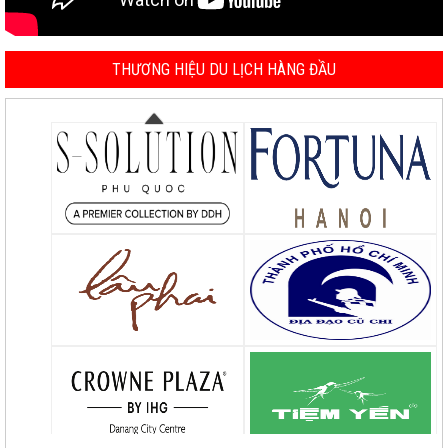
THƯƠNG HIỆU DU LỊCH HÀNG ĐẦU