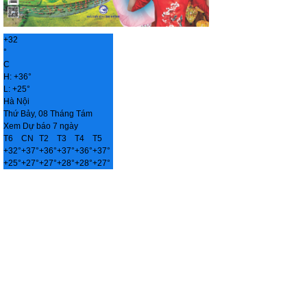
+
32
°
C
H:
+
36°
L:
+
25°
Hà Nội
Thứ Bảy, 08 Tháng Tám
Xem Dự báo 7 ngày
T6
CN
T2
T3
T4
T5
+
32°
+
37°
+
36°
+
37°
+
36°
+
37°
+
25°
+
27°
+
27°
+
28°
+
28°
+
27°