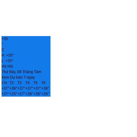
+
35
°
C
H:
+
35°
L:
+
25°
Hà Nội
Thứ Bảy, 08 Tháng Tám
Xem Dự báo 7 ngày
CN
T2
T3
T4
T5
T6
+
37°
+
36°
+
37°
+
37°
+
37°
+
38°
+
27°
+
25°
+
27°
+
28°
+
28°
+
28°