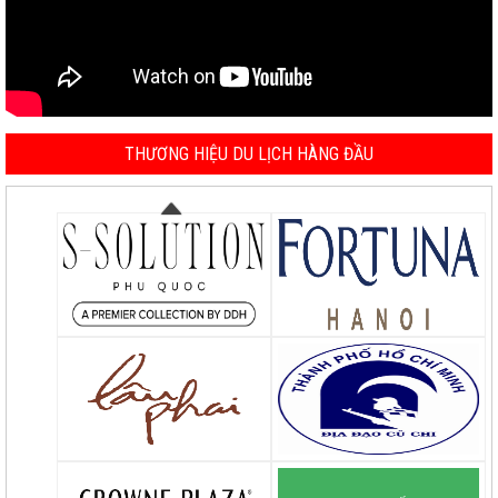
THƯƠNG HIỆU DU LỊCH HÀNG ĐẦU