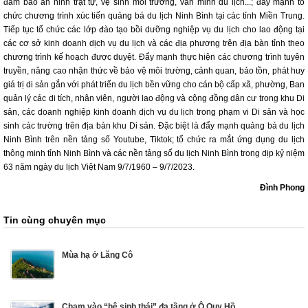
đảm bảo an ninh trật tự, vệ sinh môi trường, văn minh du lịch...; đẩy mạnh tổ
chức chương trình xúc tiến quảng bá du lịch Ninh Bình tại các tỉnh Miền Trung.
Tiếp tục tổ chức các lớp đào tạo bồi dưỡng nghiệp vụ du lịch cho lao động tại
các cơ sở kinh doanh dịch vụ du lịch và các địa phương trên địa bàn tỉnh theo
chương trình kế hoạch được duyệt. Đẩy mạnh thực hiện các chương trình tuyên
truyền, nâng cao nhận thức về bảo vệ môi trường, cảnh quan, bảo tồn, phát huy
giá trị di sản gắn với phát triển du lịch bền vững cho cán bộ cấp xã, phường, Ban
quản lý các di tích, nhân viên, người lao động và cộng đồng dân cư trong khu Di
sản, các doanh nghiệp kinh doanh dịch vụ du lịch trong phạm vi Di sản và học
sinh các trường trên địa bàn khu Di sản. Đặc biệt là đẩy mạnh quảng bá du lịch
Ninh Bình trên nền tảng số Youtube, Tiktok; tổ chức ra mắt ứng dụng du lịch
thông minh tỉnh Ninh Bình và các nền tảng số du lịch Ninh Bình trong dịp kỷ niệm
63 năm ngày du lịch Việt Nam 9/7/1960 – 9/7/2023.
Đình Phong
Tin cùng chuyên mục
Mùa hạ ở Lăng Cô
Chạm vào “hệ sinh thái” đa tầng ở Ô Quy Hồ