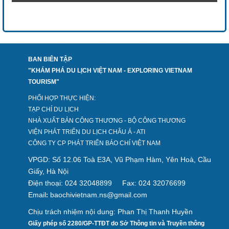
BAN BIÊN TẬP
"KHÁM PHÁ DU LỊCH VIỆT NAM - EXPLORING VIETNAM
TOURISM"
PHỐI HỢP THỰC HIỆN:
TẠP CHÍ DU LỊCH
NHÀ XUẤT BẢN CÔNG THƯƠNG - BỘ CÔNG THƯƠNG
VIỆN PHÁT TRIỂN DU LỊCH CHÂU Á - ATI
CÔNG TY CP PHÁT TRIỂN BÁO CHÍ VIỆT NAM
VPGD: Số 12.06 Toà E3A, Vũ Phạm Hàm, Yên Hoà, Cầu
Giấy, Hà Nội
Điện thoại: 024 32048899
Fax: 024 32076699
Email
baochivietnam.ns@gmail.com
:
Chịu trách nhiệm nội dung: Phan Thị Thanh Huyền
Giấy phép số 2280/GP-TTĐT do Sở Thông tin và Truyền thông