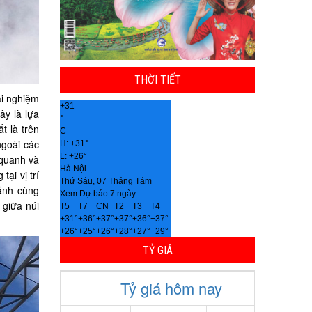
THỜI TIẾT
i nghiệm
+
31
ây là lựa
°
t là trên
C
ngoài các
H:
+
31°
L:
+
26°
 quanh và
Hà Nội
ại vị trí
Thứ Sáu, 07 Tháng Tám
ảnh cùng
Xem Dự báo 7 ngày
giữa núi
T5
T7
CN
T2
T3
T4
+
31°
+
36°
+
37°
+
37°
+
36°
+
37°
+
26°
+
25°
+
26°
+
28°
+
27°
+
29°
TỶ GIÁ