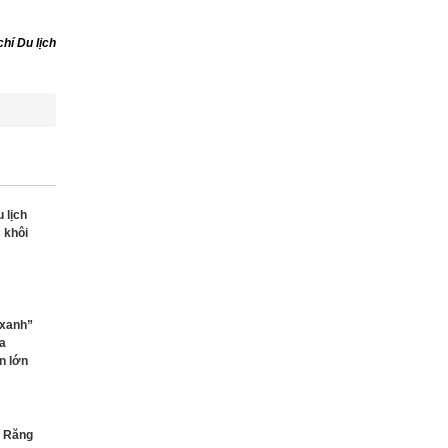
hí Du lịch
 lịch
 khôi
 xanh”
ưa
n lớn
i Răng