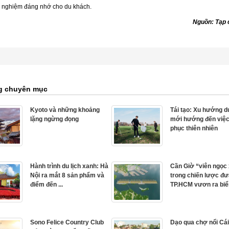
i nghiệm đáng nhớ cho du khách.
Nguồn: Tạp c
g chuyên mục
Kyoto và những khoảng
Tái tạo: Xu hướng du
lặng ngừng đọng
mới hướng đến việc
phục thiên nhiên
Hành trình du lịch xanh: Hà
Cần Giờ “viên ngọc
Nội ra mắt 8 sản phẩm và
trong chiến lược đ
điểm đến ...
TP.HCM vươn ra biể
Sono Felice Country Club
Dạo qua chợ nổi Cá