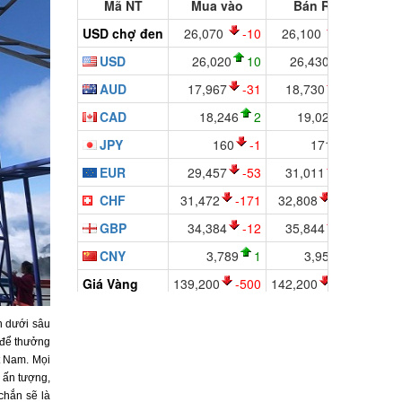
n dưới sâu
 để thưởng
t Nam. Mọi
 ấn tượng,
chắn sẽ là