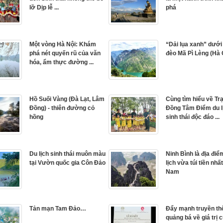
lỡ Dịp lễ ...
phá
Một vòng Hà Nội: Khám
“Dải lụa xanh” dưới
phá nét quyến rũ của văn
đèo Mã Pì Lèng (Hà 
hóa, ẩm thực đường ...
Hồ Suối Vàng (Ðà Lạt, Lâm
Cùng tìm hiểu về Tr
Đồng) - thiên đường cỏ
Đồng Tâm Điểm du l
hồng
sinh thái độc đáo ...
Du lịch sinh thái muôn màu
Ninh Bình là địa điể
tại Vườn quốc gia Côn Đảo
lịch vừa túi tiền nhất
Nam
Tản mạn Tam Đảo…
Đẩy mạnh truyền th
quảng bá về giá trị c