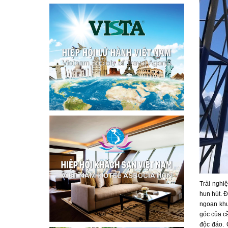
Trải nghi
hun hút. Đ
ngoạn khu
góc của c
độc đáo. 