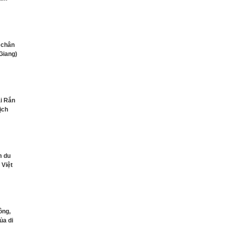
 chân
Giang)
ại Rắn
ịch
m du
 Việt
ông,
ủa di