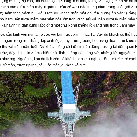
dựng ở cùng độ cao, dài 800m, gồm 5 tầng, mỗi tầng là một đài vọng cảnh để du 
mình vào giữa biển mây. Ngoài ra còn có 400 bậc thang kính trong suốt (đã đư
) bám theo vách núi đá được du khách thân mật gọi tên “Long ẩn vân” (Rồng
 nó nằm uốn lượn mềm mại hiền hòa ôm trọn vách núi đá, bên dưới là biển mây 
n xa hay nhìn gần cũng rất giống một chú Rồng khổng lồ đang ngủ trong đám mây.
ực cầu kính ven núi là hồ treo với làn nước xanh mát. Tại đây du khách có thể hò
ên, ngắm rừng trúc thẳng tắp xinh đẹp, hay những bông hoa rừng đua nhau khoe 
ổ thụ vài trăm năm tuổi. Du khách cũng có thể tìm đến dâng hương tại đền quan
ước; đây chính là điểm chiêm bái linh thiêng nổi tiếng với những lời nguyện c
 phương. Ngoài ra, khu du lịch còn có khách sạn khu nghỉ dưỡng và các trò chơ
u tử thần, trượt zipline, cầu độc mộc, giường vô cực…