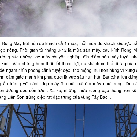
 Rồng Mây hút hồn du khách cả 4 mùa, mỗi mùa du khách sẽđược trả
ẹp riêng. Thời gian từ tháng 9-12 là mùa săn mây, cầu kính Rồng M
tưởng của những tay máy chuyên nghiệp; địa điểm săn mây tuyệt nhấ
 kính. Vào những hôm thời tiết thuận lợi, du khách có thể đi ra phía 
để ngắm nhìn phong cảnh tuyệt đẹp, thơ mộng, núi non hùng vĩ xung
iệm cảm giác mạnh khi phía dưới là vực sâu hun hút. Bất cứ ai khi đứng t
g ấn tượng với cảnh đẹp mây ôm núi, núi ôm mây như trong tiên c
on đường đèo uốn lượn. Xa xa, những thửa ruộng bậc thang xen kẽ 
ng Liên Sơn trùng điệp rất đặc trưng của vùng Tây Bắc...