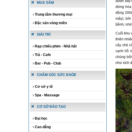
được xây 
MUA SẮM
đứng hòa 
động 200m
Trung tâm thương mại
mây), bởi
Đặc sản vùng miền
bềnh; nhì
Cuối khu v
GIẢI TRÍ
thiên nhi
cây chè c
Rạp chiếu phim - Nhà hát
cạnh hồ n
Trà - Cafe
chúng bốn
như xích đ
Bar - Pub - Club
CHĂM SÓC SỨC KHỎE
Cơ sở y tế
Spa - Massage
CƠ SỞ ĐÀO TẠO
Đại học
Cao đẳng