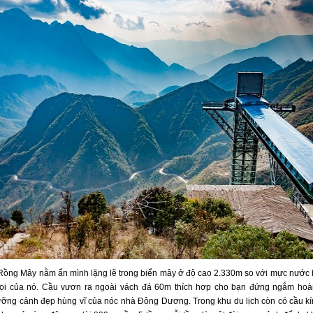
Rồng Mây nằm ẩn mình lặng lẽ trong biển mây ở độ cao 2.330m so với mực nước 
ọi của nó. Cầu vươn ra ngoài vách đá 60m thích hợp cho bạn đứng ngắm hoà
ỡng cảnh đẹp hùng vĩ của nóc nhà Đông Dương. Trong khu du lịch còn có cầu kí