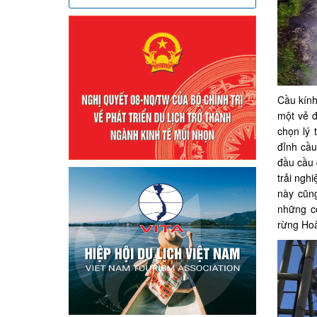
Cầu kính
một vẻ đ
chọn lý 
đỉnh cầu
đầu cầu 
trải ngh
này cũn
những c
rừng Hoà