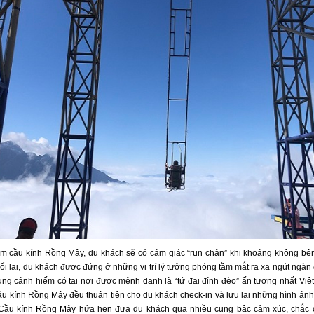
ệm cầu kính Rồng Mây, du khách sẽ có cảm giác “run chân” khi khoảng không bê
ổi lại, du khách được đứng ở những vị trí lý tưởng phóng tầm mắt ra xa ngút ngàn
ng cảnh hiếm có tại nơi được mệnh danh là “tứ đại đỉnh đèo” ấn tượng nhất Việ
ầu kính Rồng Mây đều thuận tiện cho du khách check-in và lưu lại những hình ảnh
Cầu kính Rồng Mây hứa hẹn đưa du khách qua nhiều cung bậc cảm xúc, chắc 