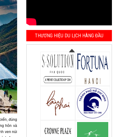
THƯƠNG HIỆU DU LỊCH HÀNG ĐẦU
biển, đúng
ng hôn và
nh ven núi