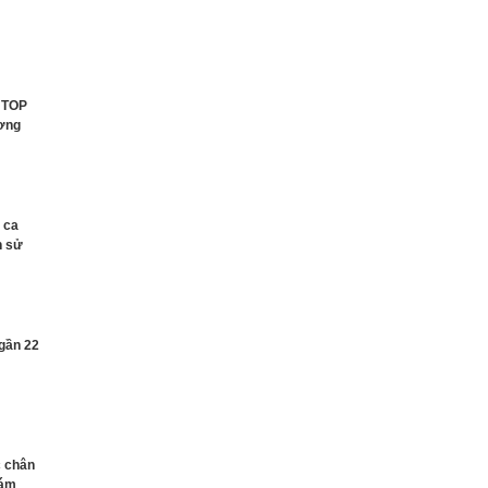
t TOP
ương
 ca
h sử
 gần 22
c chân
hám