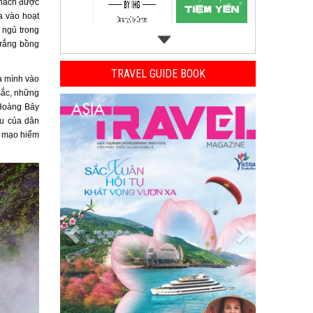
khách được
a vào hoạt
 ngủ trong
trắng bồng
TRAVEL GUIDE BOOK
a mình vào
sắc, những
Previous
Next
 Hoàng Bảy
ầu của dân
i mạo hiểm