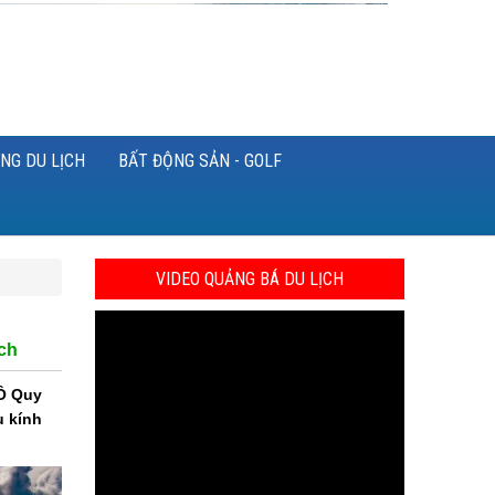
NG DU LỊCH
BẤT ĐỘNG SẢN - GOLF
VIDEO QUẢNG BÁ DU LỊCH
ch
 Ô Quy
u kính