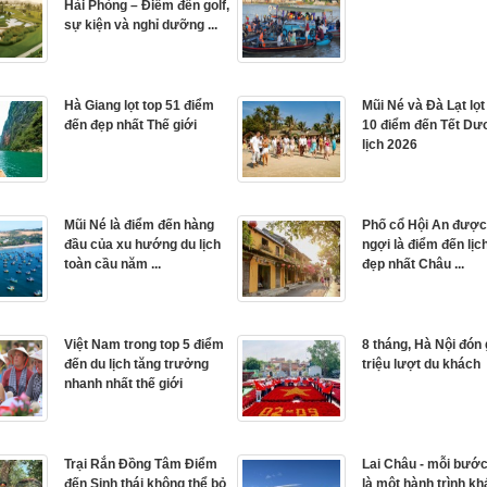
Hải Phòng – Điểm đến golf,
sự kiện và nghỉ dưỡng ...
Hà Giang lọt top 51 điểm
Mũi Né và Đà Lạt lọ
đến đẹp nhất Thế giới
10 điểm đến Tết D
lịch 2026
Mũi Né là điểm đến hàng
Phố cổ Hội An được
đầu của xu hướng du lịch
ngợi là điểm đến lịc
toàn cầu năm ...
đẹp nhất Châu ...
Việt Nam trong top 5 điểm
8 tháng, Hà Nội đón
đến du lịch tăng trưởng
triệu lượt du khách
nhanh nhất thế giới
Trại Rắn Đồng Tâm Điểm
Lai Châu - mỗi bướ
đến Sinh thái không thể bỏ
là một hành trình k