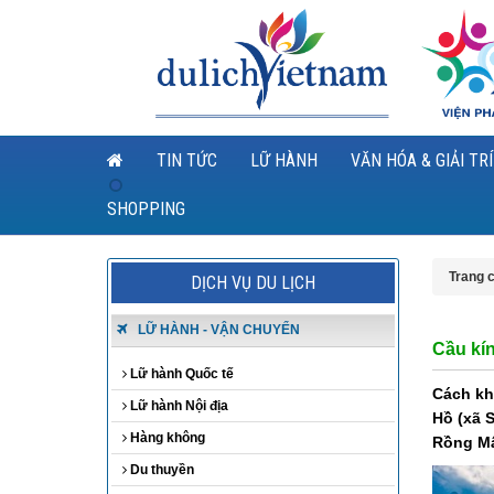
TIN TỨC
LỮ HÀNH
VĂN HÓA & GIẢI TRÍ
SHOPPING
Trang 
DỊCH VỤ DU LỊCH
LỮ HÀNH - VẬN CHUYỂN
Cầu kín
Lữ hành Quốc tế
Cách kh
Lữ hành Nội địa
Hồ (xã 
Hàng không
Rồng Mâ
Du thuyền