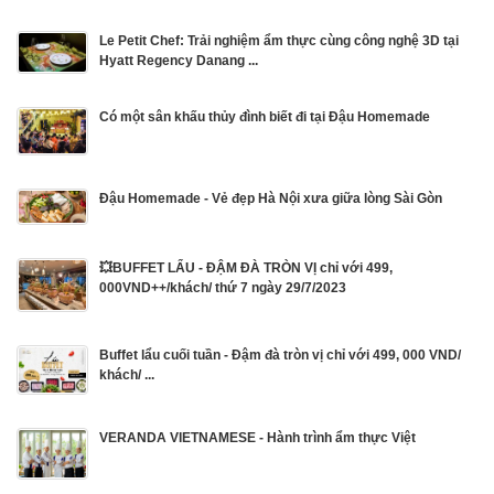
Le Petit Chef: Trải nghiệm ẩm thực cùng công nghệ 3D tại
Hyatt Regency Danang ...
Có một sân khấu thủy đình biết đi tại Đậu Homemade
Đậu Homemade - Vẻ đẹp Hà Nội xưa giữa lòng Sài Gòn
💥BUFFET LẨU - ĐẬM ĐÀ TRÒN VỊ chỉ với 499,
000VND++/khách/ thứ 7 ngày 29/7/2023
Buffet lẩu cuối tuần - Đậm đà tròn vị chỉ với 499, 000 VND/
khách/ ...
VERANDA VIETNAMESE - Hành trình ẩm thực Việt