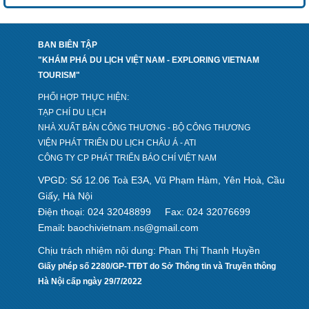
BAN BIÊN TẬP
"KHÁM PHÁ DU LỊCH VIỆT NAM - EXPLORING VIETNAM
TOURISM"
PHỐI HỢP THỰC HIỆN:
TẠP CHÍ DU LỊCH
NHÀ XUẤT BẢN CÔNG THƯƠNG - BỘ CÔNG THƯƠNG
VIỆN PHÁT TRIỂN DU LỊCH CHÂU Á - ATI
CÔNG TY CP PHÁT TRIỂN BÁO CHÍ VIỆT NAM
VPGD: Số 12.06 Toà E3A, Vũ Phạm Hàm, Yên Hoà, Cầu
Giấy, Hà Nội
Điện thoại: 024 32048899
Fax: 024 32076699
Email
baochivietnam.ns@gmail.com
:
Chịu trách nhiệm nội dung: Phan Thị Thanh Huyền
Giấy phép số 2280/GP-TTĐT do Sở Thông tin và Truyền thông
Hà Nội cấp ngày 29/7/2022