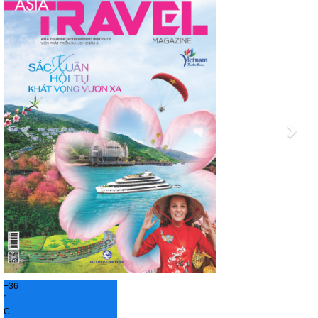
+
36
°
C