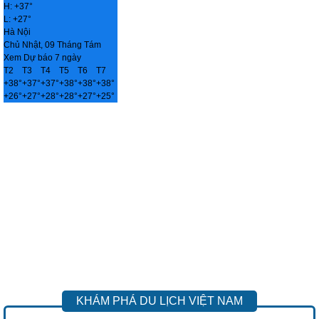
H:
+
37°
L:
+
27°
Hà Nội
Chủ Nhật, 09 Tháng Tám
Xem Dự báo 7 ngày
T2
T3
T4
T5
T6
T7
+
38°
+
37°
+
37°
+
38°
+
38°
+
38°
+
26°
+
27°
+
28°
+
28°
+
27°
+
25°
KHÁM PHÁ DU LỊCH VIỆT NAM