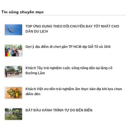
Tin cùng chuyên mục
TOP ỨNG DỤNG THEO DÕI CHUYẾN BAY TỐT NHẤT CHO
DÂN DU LỊCH
Gợi ý địa điểm đi chơi gần TP HCM dịp Giỗ Tổ và 30/4
Khách Tây trải nghiệm cuộc sống nông dân tại làng cổ
Đường Lâm
Khách Việt ưu tiên trải nghiệm ẩm thực bản địa khi lựa chọn
điểm đến
BẮT ĐẦU HÀNH TRÌNH TỰ DO BÊN BIỂN