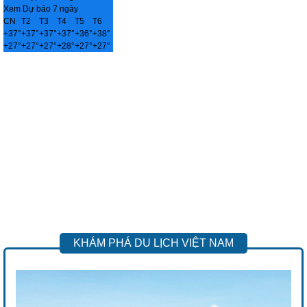
Xem Dự báo 7 ngày
CN
T2
T3
T4
T5
T6
+
37°
+
37°
+
37°
+
37°
+
36°
+
38°
+
27°
+
27°
+
27°
+
28°
+
27°
+
27°
KHÁM PHÁ DU LỊCH VIỆT NAM
Previous
Next