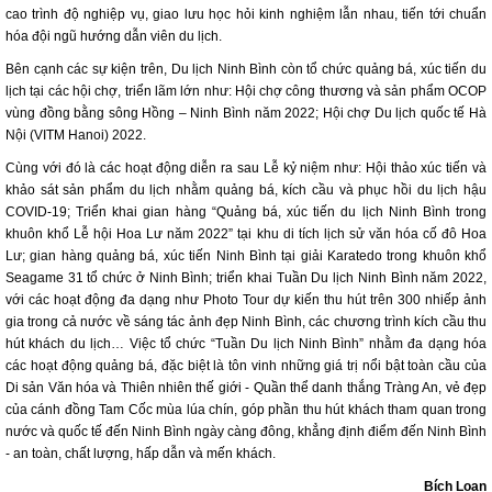
cao trình độ nghiệp vụ, giao lưu học hỏi kinh nghiệm lẫn nhau, tiến tới chuẩn
hóa đội ngũ hướng dẫn viên du lịch.
Bên cạnh các sự kiện trên, Du lịch Ninh Bình còn tổ chức quảng bá, xúc tiến du
lịch tại các hội chợ, triển lãm lớn như: Hội chợ công thương và sản phẩm OCOP
vùng đồng bằng sông Hồng – Ninh Bình năm 2022; Hội chợ Du lịch quốc tế Hà
Nội (VITM Hanoi) 2022.
Cùng với đó là các hoạt động diễn ra sau Lễ kỷ niệm như: Hội thảo xúc tiến và
khảo sát sản phẩm du lịch nhằm quảng bá, kích cầu và phục hồi du lịch hậu
COVID-19; Triển khai gian hàng “Quảng bá, xúc tiến du lịch Ninh Bình trong
khuôn khổ Lễ hội Hoa Lư năm 2022” tại khu di tích lịch sử văn hóa cố đô Hoa
Lư; gian hàng quảng bá, xúc tiến Ninh Bình tại giải Karatedo trong khuôn khổ
Seagame 31 tổ chức ở Ninh Bình; triển khai Tuần Du lịch Ninh Bình năm 2022,
với các hoạt động đa dạng như Photo Tour dự kiến thu hút trên 300 nhiếp ảnh
gia trong cả nước về sáng tác ảnh đẹp Ninh Bình, các chương trình kích cầu thu
hút khách du lịch… Việc tổ chức “Tuần Du lịch Ninh Bình” nhằm đa dạng hóa
các hoạt động quảng bá, đặc biệt là tôn vinh những giá trị nổi bật toàn cầu của
Di sản Văn hóa và Thiên nhiên thế giới - Quần thể danh thắng Tràng An, vẻ đẹp
của cánh đồng Tam Cốc mùa lúa chín, góp phần thu hút khách tham quan trong
nước và quốc tế đến Ninh Bình ngày càng đông, khẳng định điểm đến Ninh Bình
- an toàn, chất lượng, hấp dẫn và mến khách.
Bích Loan