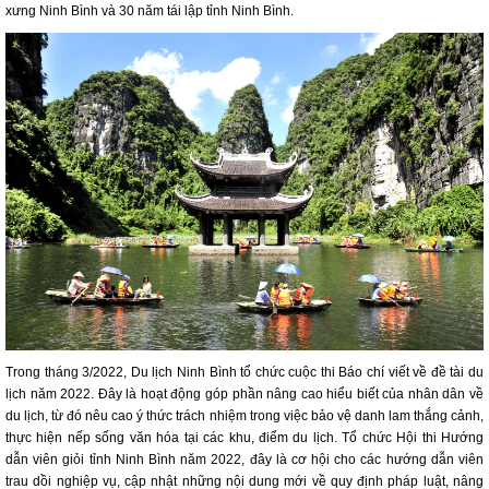
xưng Ninh Bình và 30 năm tái lập tỉnh Ninh Bình.
Trong tháng 3/2022, Du lịch Ninh Bình tổ chức cuộc thi Báo chí viết về đề tài du
lịch năm 2022. Đây là hoạt động góp phần nâng cao hiểu biết của nhân dân về
du lịch, từ đó nêu cao ý thức trách nhiệm trong việc bảo vệ danh lam thắng cảnh,
thực hiện nếp sống văn hóa tại các khu, điểm du lịch. Tổ chức Hội thi Hướng
dẫn viên giỏi tỉnh Ninh Bình năm 2022, đây là cơ hội cho các hướng dẫn viên
trau dồi nghiệp vụ, cập nhật những nội dung mới về quy định pháp luật, nâng