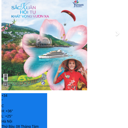
+
34
°
C
H:
+
36°
L:
+
25°
Hà Nội
Thứ Bảy, 08 Tháng Tám