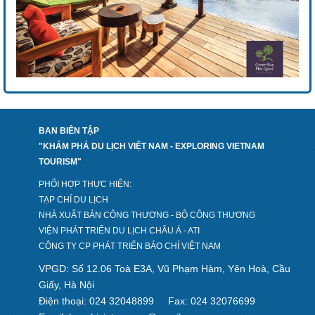
BAN BIÊN TẬP
"KHÁM PHÁ DU LỊCH VIỆT NAM - EXPLORING VIETNAM
TOURISM"
PHỐI HỢP THỰC HIỆN:
TẠP CHÍ DU LỊCH
NHÀ XUẤT BẢN CÔNG THƯƠNG - BỘ CÔNG THƯƠNG
VIỆN PHÁT TRIỂN DU LỊCH CHÂU Á - ATI
CÔNG TY CP PHÁT TRIỂN BÁO CHÍ VIỆT NAM
VPGD: Số 12.06 Toà E3A, Vũ Phạm Hàm, Yên Hoà, Cầu
Giấy, Hà Nội
Điện thoại: 024 32048899
Fax: 024 32076699