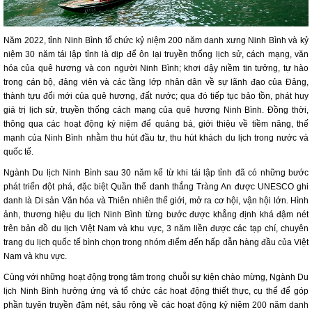
Năm 2022, tỉnh Ninh Bình tổ chức kỷ niệm 200 năm danh xưng Ninh Bình và kỷ
niệm 30 năm tái lập tỉnh là dịp để ôn lại truyền thống lịch sử, cách mạng, văn
hóa của quê hương và con người Ninh Bình; khơi dậy niềm tin tưởng, tự hào
trong cán bộ, đảng viên và các tầng lớp nhân dân về sự lãnh đạo của Đảng,
thành tựu đổi mới của quê hương, đất nước; qua đó tiếp tục bảo tồn, phát huy
giá trị lịch sử, truyền thống cách mạng của quê hương Ninh Bình. Đồng thời,
thông qua các hoạt động kỷ niệm để quảng bá, giới thiệu về tiềm năng, thế
mạnh của Ninh Bình nhằm thu hút đầu tư, thu hút khách du lịch trong nước và
quốc tế.
Ngành Du lịch Ninh Bình sau 30 năm kể từ khi tái lập tỉnh đã có những bước
phát triển đột phá, đặc biệt Quần thể danh thắng Tràng An được UNESCO ghi
danh là Di sản Văn hóa và Thiên nhiên thế giới, mở ra cơ hội, vận hội lớn. Hình
ảnh, thương hiệu du lịch Ninh Bình từng bước được khẳng định khá đậm nét
trên bản đồ du lịch Việt Nam và khu vực, 3 năm liền được các tạp chí, chuyên
trang du lịch quốc tế bình chọn trong nhóm điểm đến hấp dẫn hàng đầu của Việt
Nam và khu vực.
Cùng với những hoạt động trọng tâm trong chuỗi sự kiện chào mừng, Ngành Du
lịch Ninh Bình hưởng ứng và tổ chức các hoạt động thiết thực, cụ thể để góp
phần tuyên truyền đậm nét, sâu rộng về các hoạt động kỷ niệm 200 năm danh