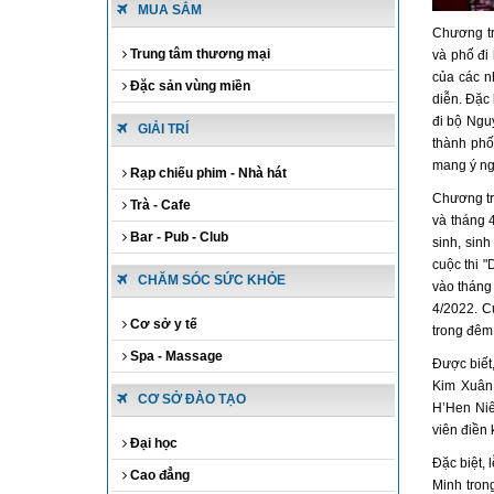
MUA SẮM
Chương tr
Trung tâm thương mại
và phố đi
của các n
Đặc sản vùng miền
diễn. Đặc 
đi bộ Ngu
GIẢI TRÍ
thành phố
mang ý ng
Rạp chiếu phim - Nhà hát
Chương trì
Trà - Cafe
và tháng 
Bar - Pub - Club
sinh, sinh
cuộc thi 
CHĂM SÓC SỨC KHỎE
vào tháng
4/2022. C
Cơ sở y tế
trong đêm
Spa - Massage
Được biết,
Kim Xuân
CƠ SỞ ĐÀO TẠO
H’Hen Niê
viên điền
Đại học
Đặc biệt,
Cao đẳng
Minh trong