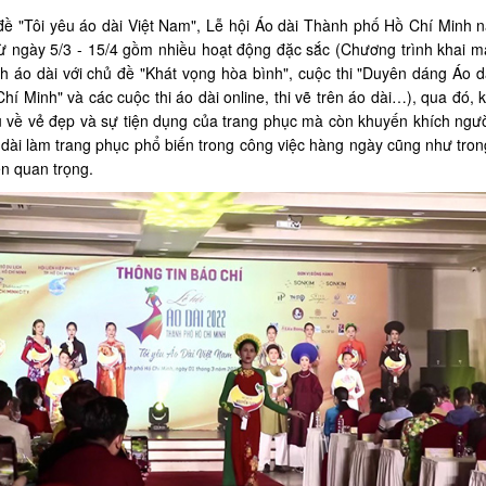
đề "Tôi yêu áo dài Việt Nam", Lễ hội Áo dài Thành phố Hồ Chí Minh
từ ngày 5/3 - 15/4 gồm nhiều hoạt động đặc sắc (Chương trình khai mạ
h áo dài với chủ đề "Khát vọng hòa bình", cuộc thi "Duyên dáng Áo 
hí Minh" và các cuộc thi áo dài online, thi vẽ trên áo dài…), qua đó, 
ệu về vẻ đẹp và sự tiện dụng của trang phục mà còn khuyến khích ngư
dài làm trang phục phổ biến trong công việc hàng ngày cũng như tron
ện quan trọng.