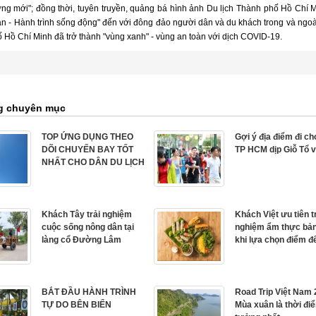
ờng mới"; đồng thời, tuyên truyền, quảng bá hình ảnh Du lịch Thành phố Hồ Chí 
àn - Hành trình sống động" đến với đông đảo người dân và du khách trong và ngoà
 Hồ Chí Minh đã trở thành "vùng xanh" - vùng an toàn với dịch COVID-19.
g chuyên mục
TOP ỨNG DỤNG THEO
Gợi ý địa điểm đi ch
DÕI CHUYẾN BAY TỐT
TP HCM dịp Giỗ Tổ v
NHẤT CHO DÂN DU LỊCH
Khách Tây trải nghiệm
Khách Việt ưu tiên t
cuộc sống nông dân tại
nghiệm ẩm thực bản
làng cổ Đường Lâm
khi lựa chọn điểm đ
BẮT ĐẦU HÀNH TRÌNH
Road Trip Việt Nam 
TỰ DO BÊN BIỂN
Mùa xuân là thời đi