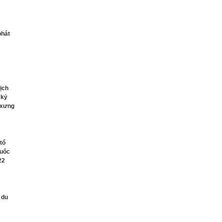
phát
lịch
 kỷ
 xưng
tổ
Quốc
22
 du