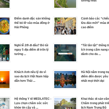
tưởng nhất
Điểm danh đặc sản không
Cảnh báo các “chiêu
thể bỏ lỡ vào mùa đông ở
lừa đảo mới” mùa du
Hải Phòng
cao điểm
Nghỉ lễ 2/9 đi đâu? Bỏ túi
“Tất tần tật” thông t
ngay 5 địa điểm đi trốn lý
ích trong cẩm nang 
tưởng ...
dành cho du ...
Khách Anh nêu lý do vì
Hà Nội nằm trong to
sao du lịch Việt Nam hấp
điểm đến được yêu 
dẫn hơn Thái ...
nhất mọi thời đại
Hệ thống Y tế MEDLATEC -
Khai thác di sản vă
Lựa chọn chăm sóc sức
Chăm trong phát tri
khỏe tin cậy và ...
lịch Nam Trung Bộ