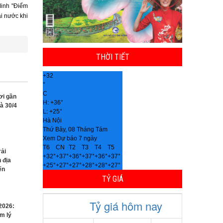
Minh "Điểm
i nước khi
THỜI TIẾT
+
32
°
C
ơi gần
H:
+
36°
à 30/4
L:
+
25°
Hà Nội
Thứ Bảy, 08 Tháng Tám
Xem Dự báo 7 ngày
T6
CN
T2
T3
T4
T5
rải
+
32°
+
37°
+
36°
+
37°
+
36°
+
37°
 địa
+
25°
+
27°
+
27°
+
28°
+
28°
+
27°
ến
TỶ GIÁ
2026:
ểm lý