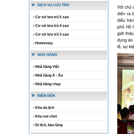
DỊCH VỤ LƯU TRÚ
Với chủ 
diễn ra 
Cơ sở lưu trú 5 sao
diễu hàn
Cơ sở lưu trú 4 sao
phố Hồ C
giới thi
Cơ sở lưu trú 3 sao
dụng áo 
Homestay
lễ, sự ki
NHÀ HÀNG
Nhà hàng Việt
Nhà hàng Á - Âu
Nhà hàng chay
ĐIỂM ĐẾN
Khu du lịch
Khu vui chơi
Di tích, bảo tàng