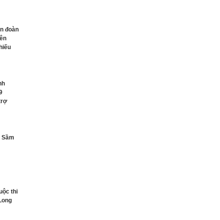
n đoàn
iên
hiếu
nh
9
trợ
ển Sầm
uộc thi
 Long