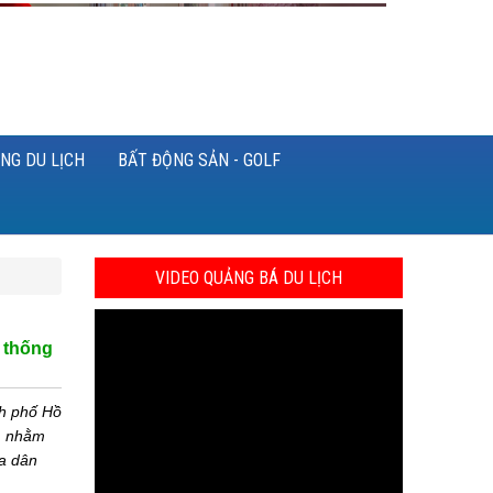
NG DU LỊCH
BẤT ĐỘNG SẢN - GOLF
VIDEO QUẢNG BÁ DU LỊCH
n thống
nh phố Hồ
c, nhằm
óa dân