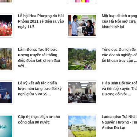
Lễ hội Hoa Phượng đỏ Hải
Một loạt di tích trọn
Phòng 2021 sẽ diễn ra vào
của Hà Nội mở cửa
ngày 11/5
khách trở lại
Lâm Đồng: Tạc 80 bức
Tổng cục Du lịch đề
tượng truyền tải thông
các doanh nghiệp đ
điệp đoàn kết, chiến đấu
tài khoản truy cập ...
với ...
Lễ ký kết đối tác chiến
Hiệp định Đối tác to
lược nền tảng trao đổi kỳ
và tiến bộ xuyên Th
nghỉ giữa VPASS ...
Dương đối với ...
Cấp thị thực điện tử cho
Ladoactiso Trà Nhất
công dân 80 nước
Nguyên Hương - Tin
Actiso Đà Lạt