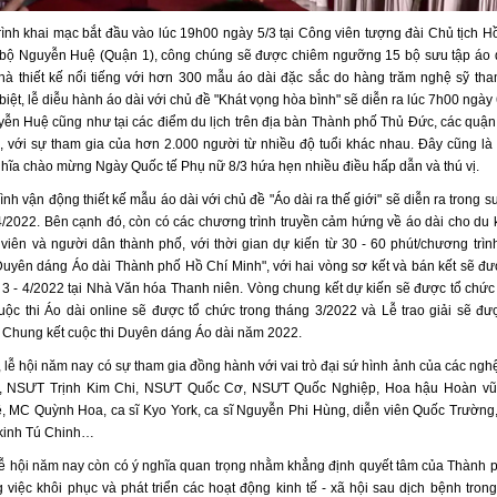
ình khai mạc bắt đầu vào lúc 19h00 ngày 5/3 tại Công viên tượng đài Chủ tịch H
 bộ Nguyễn Huệ (Quận 1), công chúng sẽ được chiêm ngưỡng 15 bộ sưu tập áo d
hà thiết kế nổi tiếng với hơn 300 mẫu áo dài đặc sắc do hàng trăm nghệ sỹ tham
biệt, lễ diễu hành áo dài với chủ đề "Khát vọng hòa bình" sẽ diễn ra lúc 7h00 ngày 
yễn Huệ cũng như tại các điểm du lịch trên địa bàn Thành phố Thủ Đức, các quận,
, với sự tham gia của hơn 2.000 người từ nhiều độ tuổi khác nhau. Đây cũng là
hĩa chào mừng Ngày Quốc tế Phụ nữ 8/3 hứa hẹn nhiều điều hấp dẫn và thú vị.
nh vận động thiết kế mẫu áo dài với chủ đề "Áo dài ra thế giới" sẽ diễn ra trong s
4/2022. Bên cạnh đó, còn có các chương trình truyền cảm hứng về áo dài cho du 
 viên và người dân thành phố, với thời gian dự kiến từ 30 - 60 phút/chương trình
"Duyên dáng Áo dài Thành phố Hồ Chí Minh", với hai vòng sơ kết và bán kết sẽ đư
 3 - 4/2022 tại Nhà Văn hóa Thanh niên. Vòng chung kết dự kiến sẽ được tổ chức
uộc thi Áo dài online sẽ được tổ chức trong tháng 3/2022 và Lễ trao giải sẽ đư
 Chung kết cuộc thi Duyên dáng Áo dài năm 2022.
 lễ hội năm nay có sự tham gia đồng hành với vai trò đại sứ hình ảnh của các ngh
, NSƯT Trịnh Kim Chi, NSƯT Quốc Cơ, NSƯT Quốc Nghiệp, Hoa hậu Hoàn vũ
, MC Quỳnh Hoa, ca sĩ Kyo York, ca sĩ Nguyễn Phi Hùng, diễn viên Quốc Trường
 kinh Tú Chinh…
 lễ hội năm nay còn có ý nghĩa quan trọng nhằm khẳng định quyết tâm của Thành 
 việc khôi phục và phát triển các hoạt động kinh tế - xã hội sau dịch bệnh trong