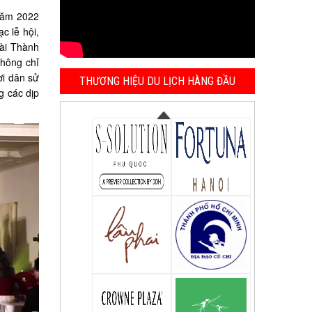
 năm 2022
c lễ hội,
dài Thành
không chỉ
ời dân sử
THƯƠNG HIỆU DU LỊCH HÀNG ĐẦU
g các dịp