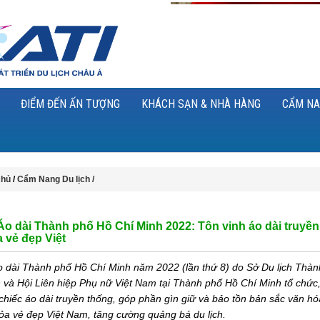
ĐIỂM ĐẾN ẤN TƯỢNG
KHÁCH SẠN & NHÀ HÀNG
CẨM NA
chủ
/
Cẩm Nang Du lịch /
Áo dài Thành phố Hồ Chí Minh 2022: Tôn vinh áo dài truyề
ỏa vẻ đẹp Việt
o dài Thành phố Hồ Chí Minh năm 2022 (lần thứ 8) do Sở Du lịch Thà
 và Hội Liên hiệp Phụ nữ Việt Nam tại Thành phố Hồ Chí Minh tổ chứ
 chiếc áo dài truyền thống, góp phần gìn giữ và bảo tồn bản sắc văn h
 tỏa vẻ đẹp Việt Nam, tăng cường quảng bá du lịch.