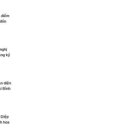
g điểm
 đón
 nghị
ăng ký
àn diện
ái Bình
 Diệp
h hoa