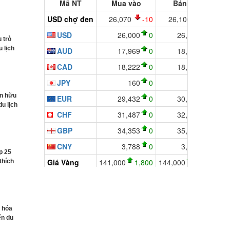
 trò
 lịch
in hữu
du lịch
p 25
thích
n hóa
ển du