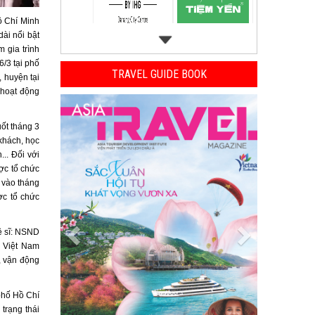
ồ Chí Minh
ài nổi bật
 gia trình
6/3 tại phố
TRAVEL GUIDE BOOK
 huyện tại
 hoạt động
Previous
Next
uốt tháng 3
khách, học
... Đối với
ợc tổ chức
 vào tháng
ợc tổ chức
ệ sĩ: NSND
 Việt Nam
, vận động
phố Hồ Chí
 trạng thái