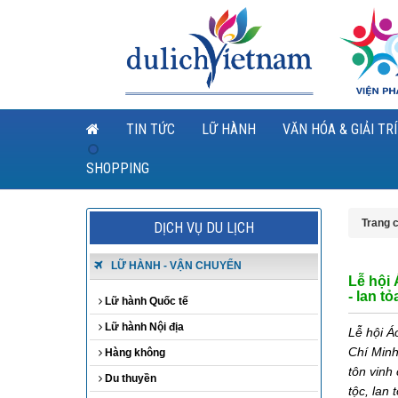
TIN TỨC
LỮ HÀNH
VĂN HÓA & GIẢI TRÍ
SHOPPING
Trang 
DỊCH VỤ DU LỊCH
LỮ HÀNH - VẬN CHUYỂN
Lễ hội 
- lan t
Lữ hành Quốc tế
Lữ hành Nội địa
Lễ hội Á
Chí Minh
Hàng không
tôn vinh
Du thuyền
tộc, lan