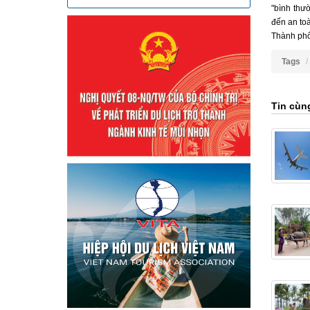
"bình thư
đến an to
Thành phố
Tags
Tin cùn