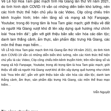
Về Lễ hội Hoa Tam giác mạch tỉnh Hà Giang lần thứ VII năm 2021,
do tình hình dịch COVID-19 vẫn có những diễn biến khó lường, nên
các hình thức thể hiện chủ yếu là các Video, Clip công chiếu trên
kênh truyền hình; trên nền tảng số và mạng xã hội Fanpage,
Youtube; trong đó trọng tâm là hoa Tam giác mạch; giới thiệu về đất
và người Hà Giang vượt khó đi lên xây dựng quê hương như chính
loài “hoa trên đá”; gắn với giới thiệu bản sắc văn hóa các dân tộc;
danh lam thắng cảnh, ẩm thực, sản phẩm đặc trưng Hà Giang, các
môn thể thao mạo hiểm…
Về Lễ hội Hoa Tam giác mạch tỉnh Hà Giang lần thứ VII năm 2021, do tình hình
dịch COVID-19 vẫn có những diễn biến khó lường, nên các hình thức thể hiện
chủ yếu là các Video, Clip công chiếu trên kênh truyền hình; trên nền tảng số và
mạng xã hội Fanpage, Youtube; trong đó trọng tâm là hoa Tam giác mạch; giới
thiệu về đất và người Hà Giang vượt khó đi lên xây dựng quê hương như chính
loài “hoa trên đá”; gắn với giới thiệu bản sắc văn hóa các dân tộc; danh lam
thắng cảnh, ẩm thực, sản phẩm đặc trưng Hà Giang, các môn thể thao mạo
hiểm…
Viễn Nguyệt