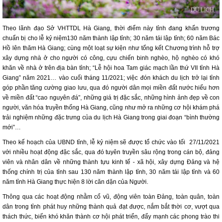
Theo lãnh đạo Sở VHTTDL Hà Giang, thời điểm này tỉnh đang khẩn trương
chuẩn bị cho lễ kỷ niệm130 năm thành lập tỉnh; 30 năm tái lập tỉnh; 60 năm Bác
Hồ lên thăm Hà Giang; cùng một loạt sự kiện như tổng kết Chương trình hỗ trợ
xây dựng nhà ở cho người có công, cựu chiến binh nghèo, hộ nghèo có khó
khăn về nhà ở trên địa bàn tỉnh; “Lễ hội hoa Tam giác mạch lần thứ VII tỉnh Hà
Giang” năm 2021… vào cuối tháng 11/2021; việc đón khách du lịch trở lại tỉnh
góp phần tăng cường giao lưu, qua đó người dân mọi miền đất nước hiểu hơn
về miền đất “cao nguyên đá”, những giá trị đặc sắc, những hình ảnh đẹp về con
người, văn hóa truyền thống Hà Giang, cũng như mở ra những cơ hội khám phá
trải nghiệm những đặc trưng của du lịch Hà Giang trong giai đoạn “bình thường
mới”…
Theo kế hoạch của UBND tỉnh, lễ kỷ niệm sẽ được tổ chức vào tối 27/11/2021
với nhiều hoạt động đặc sắc, qua đó tuyên truyền sâu rộng trong cán bộ, đảng
viên và nhân dân về những thành tựu kinh tế - xã hội, xây dựng Đảng và hệ
thống chính trị của tỉnh sau 130 năm thành lập tỉnh, 30 năm tái lập tỉnh và 60
năm tỉnh Hà Giang thực hiện 8 lời căn dặn của Người.
Thông qua các hoạt động nhằm cổ vũ, động viên toàn Đảng, toàn quân, toàn
dân trong tỉnh phát huy những thành quả đạt được, nắm bắt thời cơ, vượt qua
thách thức, biến khó khăn thành cơ hội phát triển, đẩy mạnh các phong trào thi