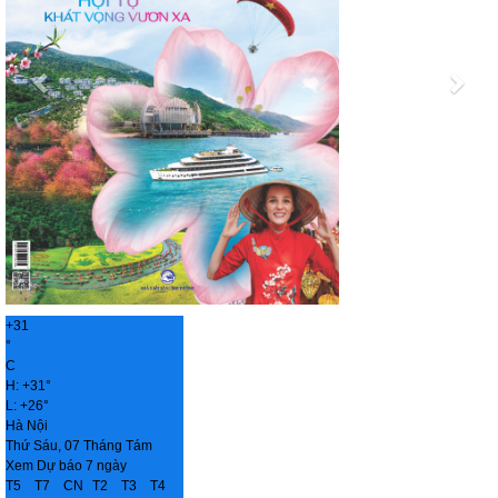
+
31
°
C
H:
+
31°
L:
+
26°
Hà Nội
Thứ Sáu, 07 Tháng Tám
Xem Dự báo 7 ngày
T5
T7
CN
T2
T3
T4