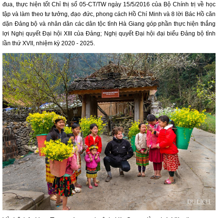
đua, thực hiện tốt Chỉ thị số 05-CT/TW ngày 15/5/2016 của Bộ Chính trị về học
tập và làm theo tư tưởng, đạo đức, phong cách Hồ Chí Minh và 8 lời Bác Hồ căn
dặn Đảng bộ và nhân dân các dân tộc tỉnh Hà Giang góp phần thực hiện thắng
lợi Nghị quyết Đại hội XIII của Đảng; Nghị quyết Đại hội đại biểu Đảng bộ tỉnh
lần thứ XVII, nhiệm kỳ 2020 - 2025.