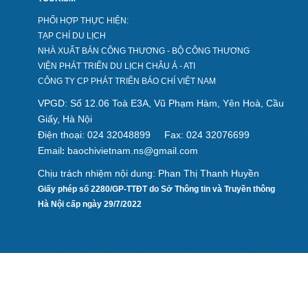
PHỐI HỢP THỰC HIỆN:
TẠP CHÍ DU LỊCH
NHÀ XUẤT BẢN CÔNG THƯƠNG - BỘ CÔNG THƯƠNG
VIỆN PHÁT TRIỂN DU LỊCH CHÂU Á - ATI
CÔNG TY CP PHÁT TRIỂN BÁO CHÍ VIỆT NAM
VPGD: Số 12.06 Toà E3A, Vũ Phạm Hàm, Yên Hoà, Cầu
Giấy, Hà Nội
Điện thoại: 024 32048899
Fax: 024 32076699
Email
baochivietnam.ns@gmail.com
:
Chịu trách nhiệm nội dung: Phan Thị Thanh Huyền
Giấy phép số 2280/GP-TTĐT do Sở Thông tin và Truyền thông
Hà Nội cấp ngày 29/7/2022
Design by hcviet.com