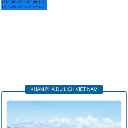
+
31°
+
36°
+
37°
+
37°
+
36°
+
37°
+
26°
+
25°
+
26°
+
28°
+
27°
+
29°
KHÁM PHÁ DU LỊCH VIỆT NAM
Previous
Next