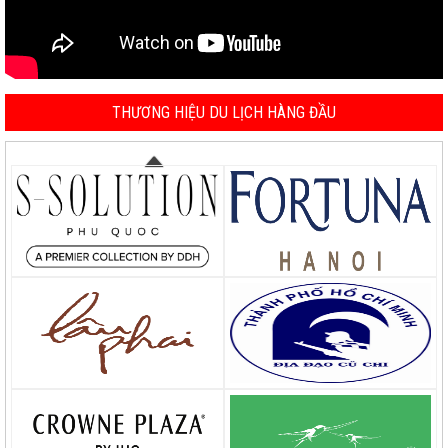
THƯƠNG HIỆU DU LỊCH HÀNG ĐẦU