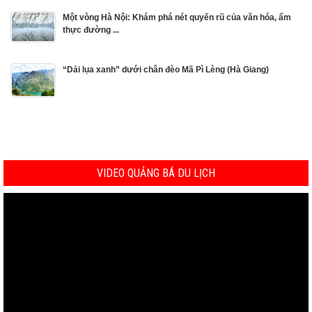
Một vòng Hà Nội: Khám phá nét quyến rũ của văn hóa, ẩm
thực đường ...
“Dải lụa xanh” dưới chân đèo Mã Pì Lèng (Hà Giang)
VIDEO QUẢNG BÁ DU LỊCH