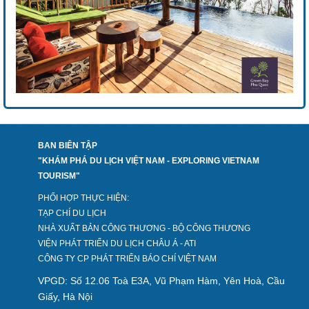
BAN BIÊN TẬP
"KHÁM PHÁ DU LỊCH VIỆT NAM - EXPLORING VIETNAM
TOURISM"
PHỐI HỢP THỰC HIỆN:
TẠP CHÍ DU LỊCH
NHÀ XUẤT BẢN CÔNG THƯƠNG - BỘ CÔNG THƯƠNG
VIỆN PHÁT TRIỂN DU LỊCH CHÂU Á - ATI
CÔNG TY CP PHÁT TRIỂN BÁO CHÍ VIỆT NAM
VPGD: Số 12.06 Toà E3A, Vũ Phạm Hàm, Yên Hoà, Cầu
Giấy, Hà Nội