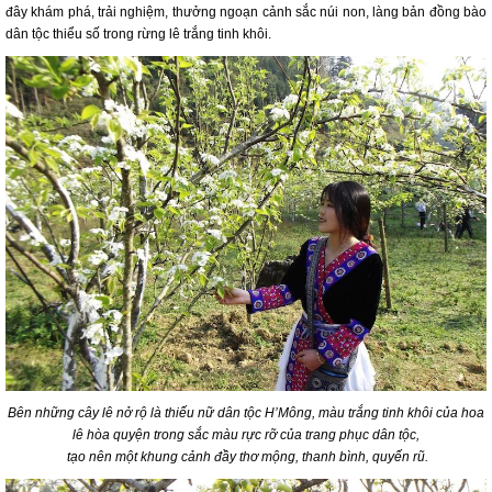
đây khám phá, trải nghiệm, thưởng ngoạn cảnh sắc núi non, làng bản đồng bào
dân tộc thiểu số trong rừng lê trắng tinh khôi.
Bên những cây lê nở rộ là thiếu nữ dân tộc H’Mông, màu trắng tinh khôi của hoa
lê hòa quyện trong sắc màu rực rỡ của trang phục dân tộc,
tạo nên một khung cảnh đầy thơ mộng, thanh bình, quyến rũ.