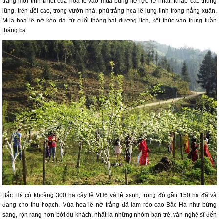
trắng mới tinh khiết của hoa lê vào mùa bung nở rực rỡ nhất. Khắp các thung
lũng, trên đồi cao, trong vườn nhà, phủ trắng hoa lê lung linh trong nắng xuân.
Mùa hoa lê nở kéo dài từ cuối tháng hai dương lịch, kết thúc vào trung tuần
tháng ba.
Bắc Hà có khoảng 300 ha cây lê VH6 và lê xanh, trong đó gần 150 ha đã và
đang cho thu hoạch. Mùa hoa lê nở trắng đã làm rẻo cao Bắc Hà như bừng
sáng, rộn ràng hơn bởi du khách, nhất là những nhóm bạn trẻ, văn nghệ sĩ đến