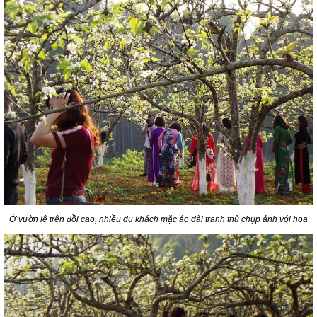
Ở vườn lê trên đồi cao, nhiều du khách mặc áo dài tranh thủ chụp ảnh với hoa