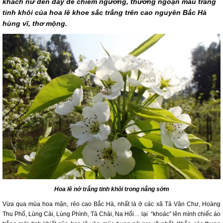
khách nữ đến đây để chiêm ngưỡng, thưởng ngoạn màu trắng
tinh khôi của hoa lê khoe sắc trắng trên cao nguyên Bắc Hà
hùng vĩ, thơ mộng.
Hoa lê nở trắng tinh khôi trong nắng sớm
Vừa qua mùa hoa mận, rẻo cao Bắc Hà, nhất là ở các xã Tả Văn Chư, Hoàng
Thu Phố, Lùng Cải, Lùng Phình, Tả Chải, Na Hối… lại “khoác” lên mình chiếc áo