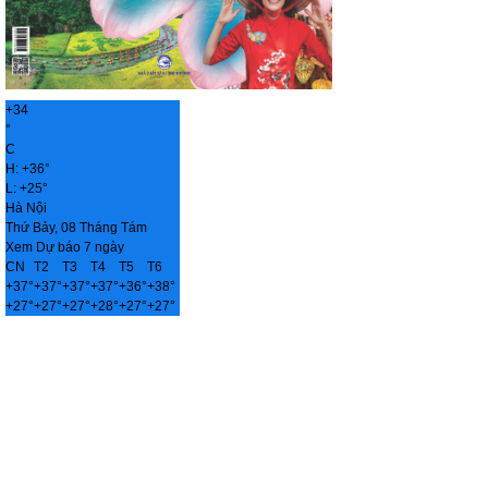
+
34
°
C
H:
+
36°
L:
+
25°
Hà Nội
Thứ Bảy, 08 Tháng Tám
Xem Dự báo 7 ngày
CN
T2
T3
T4
T5
T6
+
37°
+
37°
+
37°
+
37°
+
36°
+
38°
+
27°
+
27°
+
27°
+
28°
+
27°
+
27°