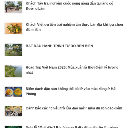
Khách Tây trải nghiệm cuộc sống nông dân tại làng cổ
Đường Lâm
Khách Việt ưu tiên trải nghiệm ẩm thực bản địa khi lựa chọn
điểm đến
BẮT ĐẦU HÀNH TRÌNH TỰ DO BÊN BIỂN
Road Trip Việt Nam 2026: Mùa xuân là thời điểm lý tưởng
nhất
Điểm danh đặc sản không thể bỏ lỡ vào mùa đông ở Hải
Phòng
Cảnh báo các “chiêu trò lừa đảo mới” mùa du lịch cao điểm
Nghỉ lễ 2/9 đi đâu? Bỏ túi ngay 5 địa điểm đi trốn lý tưởng ...