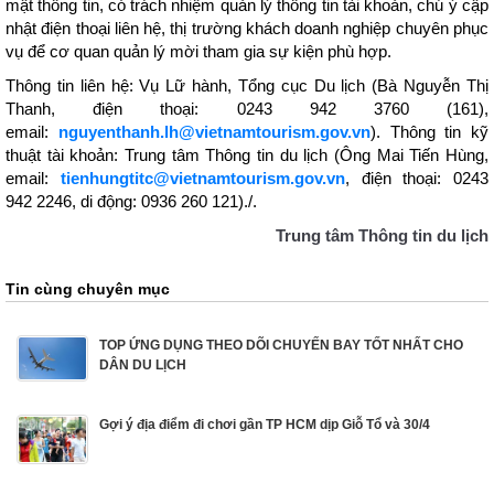
mật thông tin, có trách nhiệm quản lý thông tin tài khoản, chú ý cập
nhật điện thoại liên hệ, thị trường khách doanh nghiệp chuyên phục
vụ để cơ quan quản lý mời tham gia sự kiện phù hợp.
Thông tin liên hệ: Vụ Lữ hành, Tổng cục Du lịch (Bà Nguyễn Thị
Thanh, điện thoại: 0243 942 3760 (161),
email:
nguyenthanh.lh@vietnamtourism.gov.vn
). Thông tin kỹ
thuật tài khoản: Trung tâm Thông tin du lịch (Ông Mai Tiến Hùng,
email:
tienhungtitc@vietnamtourism.gov.vn
, điện thoại: 0243
942 2246, di động: 0936 260 121)./.
Trung tâm Thông tin du lịch
Tin cùng chuyên mục
TOP ỨNG DỤNG THEO DÕI CHUYẾN BAY TỐT NHẤT CHO
DÂN DU LỊCH
Gợi ý địa điểm đi chơi gần TP HCM dịp Giỗ Tổ và 30/4