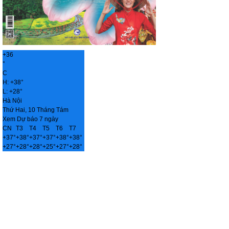
+
36
°
C
H:
+
38°
L:
+
28°
Hà Nội
Thứ Hai, 10 Tháng Tám
Xem Dự báo 7 ngày
CN
T3
T4
T5
T6
T7
+
37°
+
38°
+
37°
+
37°
+
38°
+
38°
+
27°
+
28°
+
28°
+
25°
+
27°
+
28°