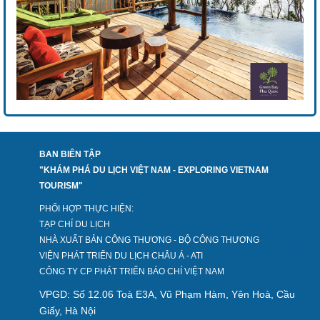
BAN BIÊN TẬP
"KHÁM PHÁ DU LỊCH VIỆT NAM - EXPLORING VIETNAM
TOURISM"
PHỐI HỢP THỰC HIỆN:
TẠP CHÍ DU LỊCH
NHÀ XUẤT BẢN CÔNG THƯƠNG - BỘ CÔNG THƯƠNG
VIỆN PHÁT TRIỂN DU LỊCH CHÂU Á - ATI
CÔNG TY CP PHÁT TRIỂN BÁO CHÍ VIỆT NAM
VPGD: Số 12.06 Toà E3A, Vũ Phạm Hàm, Yên Hoà, Cầu
Giấy, Hà Nội