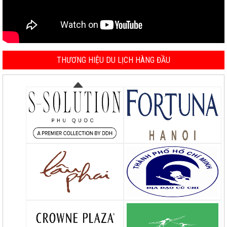
THƯƠNG HIỆU DU LỊCH HÀNG ĐẦU