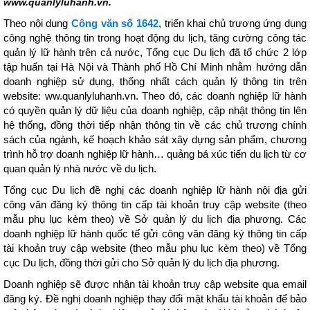
www.quanlyluhanh.vn.
Theo nội dung
Công văn số 1642
, triển khai chủ trương ứng dụng
công nghệ thông tin trong hoạt động du lịch, tăng cường công tác
quản lý lữ hành trên cả nước, Tổng cục Du lịch đã tổ chức 2 lớp
tập huấn tại Hà Nội và Thành phố Hồ Chí Minh nhằm hướng dẫn
doanh nghiệp sử dụng, thống nhất cách quản lý thông tin trên
website: ww.quanlyluhanh.vn. Theo đó, các doanh nghiệp lữ hành
có quyền quản lý dữ liệu của doanh nghiệp, cập nhật thông tin lên
hệ thống, đồng thời tiếp nhận thông tin về các chủ trương chính
sách của ngành, kế hoạch khảo sát xây dựng sản phẩm, chương
trình hỗ trợ doanh nghiệp lữ hành… quảng bá xúc tiến du lịch từ cơ
quan quản lý nhà nước về du lịch.
Tổng cục Du lịch đề nghị các doanh nghiệp lữ hành nội địa gửi
công văn đăng ký thông tin cấp tài khoản truy cập website (theo
mẫu phụ lục kèm theo) về Sở quản lý du lịch địa phương. Các
doanh nghiệp lữ hành quốc tế gửi công văn đăng ký thông tin cấp
tài khoản truy cập website (theo mẫu phụ lục kèm theo) về Tổng
cục Du lịch, đồng thời gửi cho Sở quản lý du lịch địa phương.
Doanh nghiệp sẽ được nhận tài khoản truy cập website qua email
đăng ký. Đề nghị doanh nghiệp thay đổi mật khẩu tài khoản để bảo