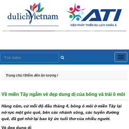
Togg
navig
Trang chủ
/
Điểm đến ấn tượng /
Về miền Tây ngắm vẻ đẹp dung dị của bông và trái ô môi
Hàng năm, cứ mỗi độ đầu tháng 4, bông ô môi ở miền Tây lại
nở rực một góc quê, bên các nhánh sông, các tuyến đường
quê, đã gợi nhớ lại bao ký ức tuổi thơ của nhiều người.
Vẻ đẹp dung dị