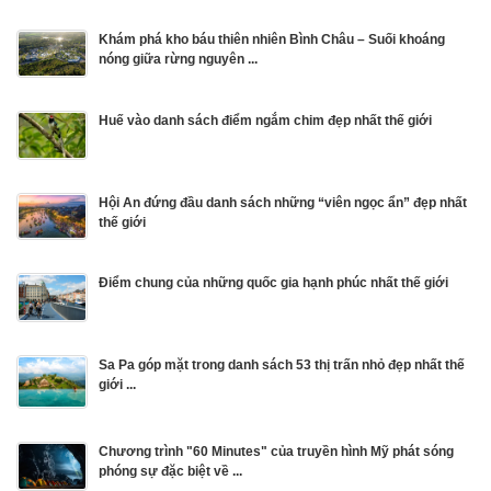
Khám phá kho báu thiên nhiên Bình Châu – Suối khoáng
nóng giữa rừng nguyên ...
Huế vào danh sách điểm ngắm chim đẹp nhất thế giới
Hội An đứng đầu danh sách những “viên ngọc ẩn” đẹp nhất
thế giới
Điểm chung của những quốc gia hạnh phúc nhất thế giới
Sa Pa góp mặt trong danh sách 53 thị trấn nhỏ đẹp nhất thế
giới ...
Chương trình "60 Minutes" của truyền hình Mỹ phát sóng
phóng sự đặc biệt về ...