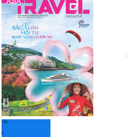
+
31
°
C