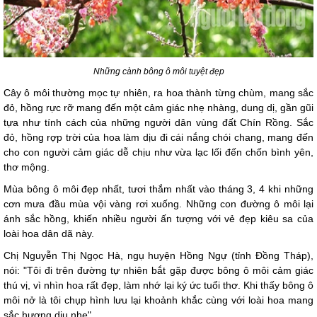
Những cành bông ô môi tuyệt đẹp
Cây ô môi thường mọc tự nhiên, ra hoa thành từng chùm, mang sắc
đỏ, hồng rực rỡ mang đến một cảm giác nhẹ nhàng, dung dị, gần gũi
tựa như tính cách của những người dân vùng đất Chín Rồng. Sắc
đỏ, hồng rợp trời của hoa làm dịu đi cái nắng chói chang, mang đến
cho con người cảm giác dễ chịu như vừa lạc lối đến chốn bình yên,
thơ mộng.
Mùa bông ô môi đẹp nhất, tươi thắm nhất vào tháng 3, 4 khi những
cơn mưa đầu mùa vội vàng rơi xuống. Những con đường ô môi lại
ánh sắc hồng, khiến nhiều người ấn tượng với vẻ đẹp kiêu sa của
loài hoa dân dã này.
Chị Nguyễn Thị Ngọc Hà, ngụ huyện Hồng Ngự (tỉnh Đồng Tháp),
nói: "Tôi đi trên đường tự nhiên bắt gặp được bông ô môi cảm giác
thú vị, vì nhìn hoa rất đẹp, làm nhớ lại ký ức tuổi thơ. Khi thấy bông ô
môi nở là tôi chụp hình lưu lại khoảnh khắc cùng với loài hoa mang
sắc hương dịu nhẹ".