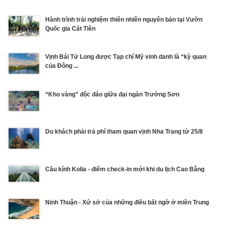
Hành trình trải nghiệm thiên nhiên nguyên bản tại Vườn
Quốc gia Cát Tiên
Vịnh Bái Tử Long được Tạp chí Mỹ vinh danh là “kỳ quan
của Đông ...
“Kho vàng” độc đáo giữa đại ngàn Trường Sơn
Du khách phải trả phí tham quan vịnh Nha Trang từ 25/8
Cầu kính Kolia - điểm check-in mới khi du lịch Cao Bằng
Ninh Thuận - Xứ sở của những điều bất ngờ ở miền Trung