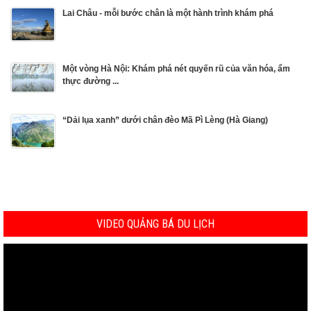
Lai Châu - mỗi bước chân là một hành trình khám phá
Một vòng Hà Nội: Khám phá nét quyến rũ của văn hóa, ẩm
thực đường ...
“Dải lụa xanh” dưới chân đèo Mã Pì Lèng (Hà Giang)
VIDEO QUẢNG BÁ DU LỊCH