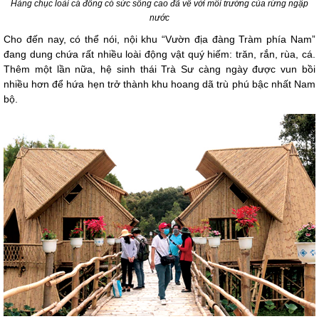
Hàng chục loài cá đồng có sức sống cao đã về với môi trường của rừng ngập
nước
Cho đến nay, có thể nói, nội khu “Vườn địa đàng Tràm phía Nam”
đang dung chứa rất nhiều loài động vật quý hiếm: trăn, rắn, rùa, cá.
Thêm một lần nữa, hệ sinh thái Trà Sư càng ngày được vun bồi
nhiều hơn để hứa hẹn trở thành khu hoang dã trù phú bậc nhất Nam
bộ.