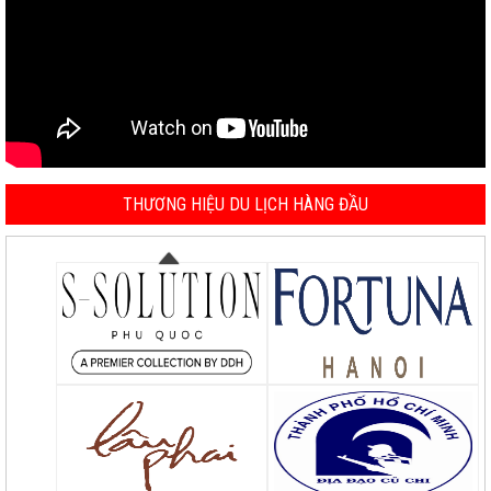
THƯƠNG HIỆU DU LỊCH HÀNG ĐẦU