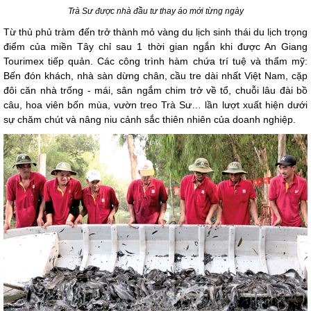
Trà Sư được nhà đầu tư thay áo mới từng ngày
Từ thủ phủ tràm đến trở thành mỏ vàng du lịch sinh thái du lịch trọng
điểm của miền Tây chỉ sau 1 thời gian ngắn khi được An Giang
Tourimex tiếp quản. Các công trình hàm chứa trí tuệ và thẩm mỹ:
Bến đón khách, nhà sàn dừng chân, cầu tre dài nhất Việt Nam, cặp
đôi căn nhà trống - mái, sân ngắm chim trở về tổ, chuỗi lâu đài bồ
câu, hoa viên bốn mùa, vườn treo Trà Sư… lần lượt xuất hiện dưới
sự chăm chút và nâng niu cảnh sắc thiên nhiên của doanh nghiệp.