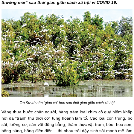
thường mới” sau thời gian giãn cách xã hội vì COVID-19.
Trà Sư trở nên "giàu có" hơn sau thời gian giãn cách xã hội
Vắng thưa bước chân người, hàng trăm loài chim cò quý hiếm khắp
nơi đã “tranh thủ thời cơ” tung hoành làm tổ. Các loại côn trùng, bò
sát, lưỡng cư, sản vật đồng bằng, thảm thực vật tràm, bèo, hoa sen,
bông súng, bông điên điển... thi nhau trỗi dậy sinh sôi mạnh mẽ làm