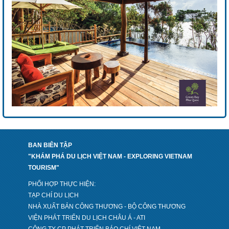
BAN BIÊN TẬP
"KHÁM PHÁ DU LỊCH VIỆT NAM - EXPLORING VIETNAM
TOURISM"
PHỐI HỢP THỰC HIỆN:
TẠP CHÍ DU LỊCH
NHÀ XUẤT BẢN CÔNG THƯƠNG - BỘ CÔNG THƯƠNG
VIỆN PHÁT TRIỂN DU LỊCH CHÂU Á - ATI