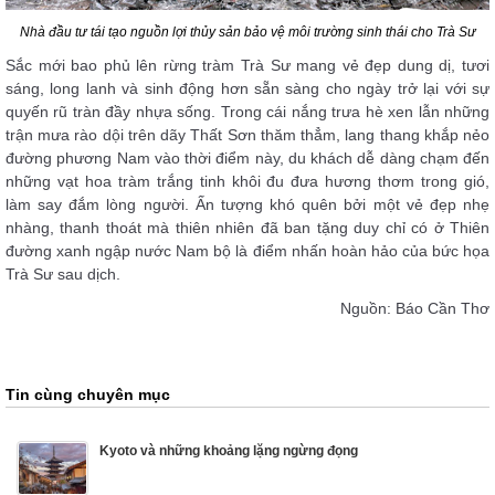
Nhà đầu tư tái tạo nguồn lợi thủy sản bảo vệ môi trường sinh thái cho Trà Sư
Sắc mới bao phủ lên rừng tràm Trà Sư mang vẻ đẹp dung dị, tươi
sáng, long lanh và sinh động hơn sẵn sàng cho ngày trở lại với sự
quyến rũ tràn đầy nhựa sống. Trong cái nắng trưa hè xen lẫn những
trận mưa rào dội trên dãy Thất Sơn thăm thẳm, lang thang khắp nẻo
đường phương Nam vào thời điểm này, du khách dễ dàng chạm đến
những vạt hoa tràm trắng tinh khôi đu đưa hương thơm trong gió,
làm say đắm lòng người. Ấn tượng khó quên bởi một vẻ đẹp nhẹ
nhàng, thanh thoát mà thiên nhiên đã ban tặng duy chỉ có ở Thiên
đường xanh ngập nước Nam bộ là điểm nhấn hoàn hảo của bức họa
Trà Sư sau dịch.
Nguồn: Báo Cần Thơ
Tin cùng chuyên mục
Kyoto và những khoảng lặng ngừng đọng