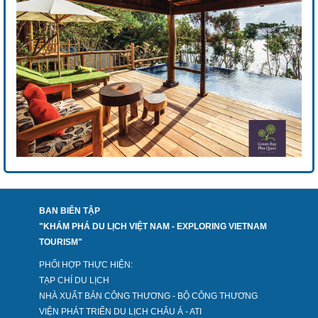
BAN BIÊN TẬP
"KHÁM PHÁ DU LỊCH VIỆT NAM - EXPLORING VIETNAM
TOURISM"
PHỐI HỢP THỰC HIỆN:
TẠP CHÍ DU LỊCH
NHÀ XUẤT BẢN CÔNG THƯƠNG - BỘ CÔNG THƯƠNG
VIỆN PHÁT TRIỂN DU LỊCH CHÂU Á - ATI