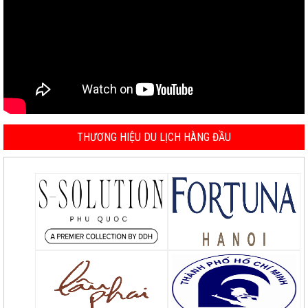
THƯƠNG HIỆU DU LỊCH HÀNG ĐẦU