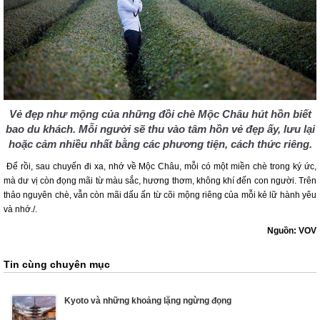
Vẻ đẹp như mộng của những đồi chè Mộc Châu hút hồn biết
bao du khách. Mỗi người sẽ thu vào tâm hồn vẻ đẹp ấy, lưu lại
hoặc cảm nhiều nhất bằng các phương tiện, cách thức riêng.
Để rồi, sau chuyến đi xa, nhớ về Mộc Châu, mỗi có một miền chè trong ký ức,
mà dư vị còn đọng mãi từ màu sắc, hương thơm, không khí đến con người. Trên
thảo nguyên chè, vẫn còn mãi dấu ấn từ cõi mộng riêng của mỗi kẻ lữ hành yêu
và nhớ./.
Nguồn: VOV
Tin cùng chuyên mục
Kyoto và những khoảng lặng ngừng đọng