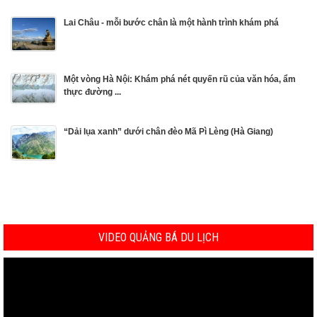
Lai Châu - mỗi bước chân là một hành trình khám phá
Một vòng Hà Nội: Khám phá nét quyến rũ của văn hóa, ẩm
thực đường ...
“Dải lụa xanh” dưới chân đèo Mã Pì Lèng (Hà Giang)
VIDEO QUẢNG BÁ DU LỊCH