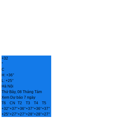
+
32
°
C
H:
+
36°
L:
+
25°
Hà Nội
Thứ Bảy, 08 Tháng Tám
Xem Dự báo 7 ngày
T6
CN
T2
T3
T4
T5
+
32°
+
37°
+
36°
+
37°
+
36°
+
37°
+
25°
+
27°
+
27°
+
28°
+
28°
+
27°