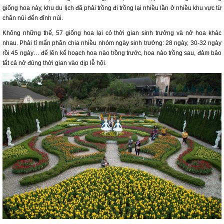
giống hoa này, khu du lịch đã phải trồng đi trồng lại nhiều lần ở nhiều khu vực từ
chân núi đến đỉnh núi.
Không những thế, 57 giống hoa lại có thời gian sinh trưởng và nở hoa khác
nhau. Phải tỉ mẩn phân chia nhiều nhóm ngày sinh trưởng: 28 ngày, 30-32 ngày
rồi 45 ngày… để lên kế hoạch hoa nào trồng trước, hoa nào trồng sau, đảm bảo
tất cả nở đúng thời gian vào dịp lễ hội.