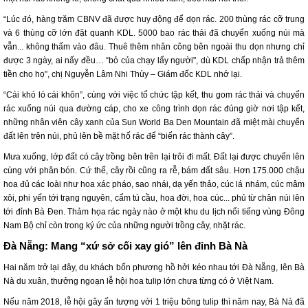
“Lúc đó, hàng trăm CBNV đã được huy động để dọn rác. 200 thùng rác cỡ trung
và 6 thùng cỡ lớn đặt quanh KDL. 5000 bao rác thải đã chuyển xuống núi mà
vẫn... không thấm vào đâu. Thuê thêm nhân công bên ngoài thu dọn nhưng chỉ
được 3 ngày, ai nấy đều… “bỏ của chạy lấy người", dù KDL chấp nhận trả thêm
tiền cho họ”, chị Nguyễn Lâm Nhi Thùy – Giám đốc KDL nhớ lại.
“Cái khó ló cái khôn”, cùng với việc tổ chức tập kết, thu gom rác thải và chuyển
rác xuống núi qua đường cáp, cho xe công trình dọn rác đúng giờ nơi tập kết,
những nhân viên cây xanh của Sun World Ba Den Mountain đã miệt mài chuyển
đất lên trên núi, phủ lên bề mặt hố rác để “biến rác thành cây”.
Mưa xuống, lớp đất có cây trồng bên trên lại trôi đi mất. Đất lại được chuyển lên
cùng với phân bón. Cứ thế, cây rồi cũng ra rễ, bám đất sâu. Hơn 175.000 chậu
hoa đủ các loài như hoa xác pháo, sao nhái, dạ yến thảo, cúc lá nhám, cúc mâm
xôi, phi yến tới trạng nguyên, cẩm tú cầu, hoa đời, hoa cúc... phủ từ chân núi lên
tới đỉnh Bà Đen. Thảm họa rác ngày nào ở một khu du lịch nổi tiếng vùng Đông
Nam Bộ chỉ còn trong ký ức của những người trồng cây, nhặt rác.
Đà Nẵng: Mang “xứ sở cối xay gió” lên đỉnh Bà Nà
Hai năm trở lại đây, du khách bốn phương hồ hởi kéo nhau tới Đà Nẵng, lên Bà
Nà du xuân, thưởng ngoạn lễ hội hoa tulip lớn chưa từng có ở Việt Nam.
Nếu năm 2018, lễ hội gây ấn tượng với 1 triệu bông tulip thì năm nay, Bà Nà đã