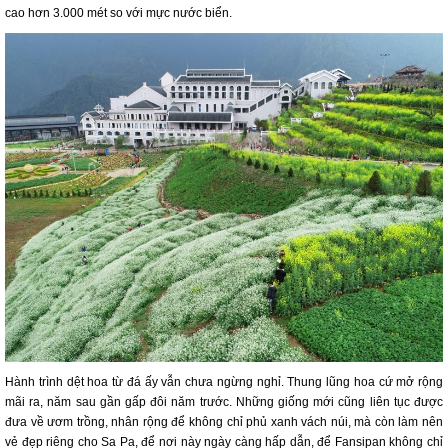
cao hơn 3.000 mét so với mực nước biển.
Hành trình dệt hoa từ đá ấy vẫn chưa ngừng nghỉ. Thung lũng hoa cứ mở rộng
mãi ra, năm sau gần gấp đôi năm trước. Những giống mới cũng liên tục được
đưa về ươm trồng, nhân rộng để không chỉ phủ xanh vách núi, mà còn làm nên
vẻ đẹp riêng cho Sa Pa, để nơi này ngày càng hấp dẫn, để Fansipan không chỉ