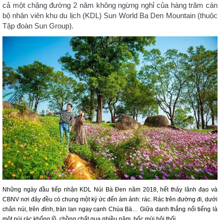
cả một chặng đường 2 năm không ngừng nghỉ của hàng trăm cán
bộ nhân viên khu du lịch (KDL) Sun World Ba Den Mountain (thuộc
Tập đoàn Sun Group).
Những ngày đầu tiếp nhận KDL Núi Bà Đen năm 2018, hết thảy lãnh đạo và
CBNV nơi đây đều có chung một ký ức đến ám ảnh: rác. Rác trên đường đi, dưới
chân núi, trên đỉnh, tràn lan ngay cạnh Chùa Bà… Giữa danh thắng nổi tiếng là
một núi rác khổng lồ, chồng chất qua nhiều năm, bốc mùi hôi thối.