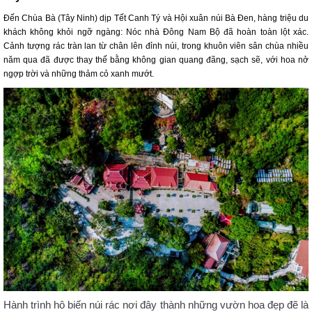
Đến Chùa Bà (Tây Ninh) dịp Tết Canh Tý và Hội xuân núi Bà Đen, hàng triệu du
khách không khỏi ngỡ ngàng: Nóc nhà Đông Nam Bộ đã hoàn toàn lột xác.
Cảnh tượng rác tràn lan từ chân lên đỉnh núi, trong khuôn viên sân chùa nhiều
năm qua đã được thay thế bằng không gian quang đãng, sạch sẽ, với hoa nở
ngợp trời và những thảm cỏ xanh mướt.
Hành trình hô biến núi rác nơi đây thành những vườn hoa đẹp đẽ là