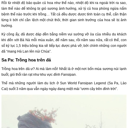
Rồi từ nhiệt độ bảo quản củ hoa như thế nào, nhiệt độ khi ra ngoài trời ra sao,
làm thế nào để không bị gió sương ảnh hưởng, xử lý củ hoa phòng ngừa nấm
bệnh thế nào trước khi trồng… Tất cả đều được được tính toán cụ thể, cẩn thận
từng li bởi chỉ cần lệch một chút thôi, thời gian sinh trưởng của hoa sẽ bị ảnh
hưởng.
Kỳ công ấy, đã được đáp đền bằng niềm vui sướng vỡ òa của nhiều du khách
khi đến với Bà Nà mỗi mùa xuân, để năm sau, rồi năm sau nữa, rất có thể, con
số kỷ lục 1,5 triệu bông kia sẽ tiếp tục được phá vỡ, bởi chính những con người
đã “mang Hà Lan lên núi Chúa”.
Sa Pa: Trồng hoa trên đá
Trồng hoa trên đá ư? Ai mà làm nổi! Nhất là ở một nơi bốn mùa sương núi lạnh
buốt, gió thổi ràn rạt như khu vực đỉnh Fansipan.
Thế mà những người làm du lịch ở Sun World Fansipan Legend (Sa Pa, Lào
Cai) suốt 3 năm qua vẫn ngày ngày đang miệt mài “ươm cây trên đỉnh trời”.