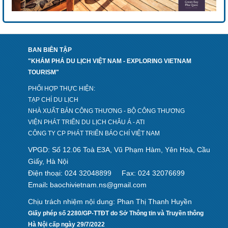
BAN BIÊN TẬP
"KHÁM PHÁ DU LỊCH VIỆT NAM - EXPLORING VIETNAM
TOURISM"
PHỐI HỢP THỰC HIỆN:
TẠP CHÍ DU LỊCH
NHÀ XUẤT BẢN CÔNG THƯƠNG - BỘ CÔNG THƯƠNG
VIỆN PHÁT TRIỂN DU LỊCH CHÂU Á - ATI
CÔNG TY CP PHÁT TRIỂN BÁO CHÍ VIỆT NAM
VPGD: Số 12.06 Toà E3A, Vũ Phạm Hàm, Yên Hoà, Cầu
Giấy, Hà Nội
Điện thoại: 024 32048899
Fax: 024 32076699
Email
baochivietnam.ns@gmail.com
:
Chịu trách nhiệm nội dung: Phan Thị Thanh Huyền
Giấy phép số 2280/GP-TTĐT do Sở Thông tin và Truyền thông
Hà Nội cấp ngày 29/7/2022
Design by hcviet.com