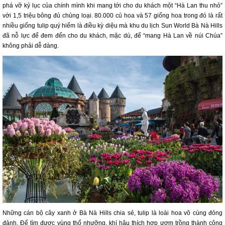
phá vỡ kỷ lục của chính mình khi mang tới cho du khách một “Hà Lan thu nhỏ”
với 1,5 triệu bông đủ chủng loại. 80.000 củ hoa và 57 giống hoa trong đó là rất
nhiều giống tulip quý hiếm là điều kỳ diệu mà khu du lịch Sun World Bà Nà Hills
đã nỗ lực để đem đến cho du khách, mặc dù, để “mang Hà Lan về núi Chúa”
không phải dễ dàng.
Những cán bộ cây xanh ở Bà Nà Hills chia sẻ, tulip là loài hoa vô cùng đỏng
đảnh. Để tìm được vùng thổ nhưỡng, khí hậu thích hợp ươm trồng thành công