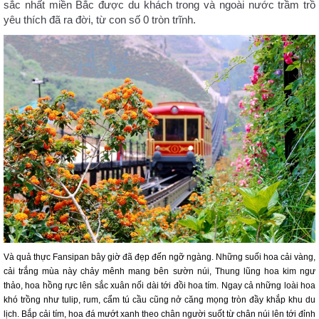
sắc nhất miền Bắc được du khách trong và ngoài nước trầm trồ
yêu thích đã ra đời, từ con số 0 tròn trĩnh.
Và quả thực Fansipan bây giờ đã đẹp đến ngỡ ngàng. Những suối hoa cải vàng,
cải trắng mùa này chảy mênh mang bên sườn núi, Thung lũng hoa kim ngư
thảo, hoa hồng rực lên sắc xuân nối dài tới đồi hoa tím. Ngay cả những loài hoa
khó trồng như tulip, rum, cẩm tú cầu cũng nở căng mọng tròn đầy khắp khu du
lịch. Bắp cải tím, hoa đá mướt xanh theo chân người suốt từ chân núi lên tới đỉnh