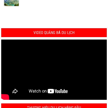
VIDEO QUẢNG BÁ DU LỊCH
THƯƠNG HIỆU DU LỊCH HÀNG ĐẦU