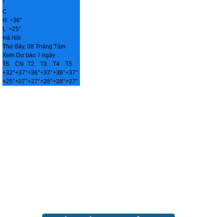
°
C
H:
+
36°
L:
+
25°
Hà Nội
Thứ Bảy, 08 Tháng Tám
Xem Dự báo 7 ngày
T6
CN
T2
T3
T4
T5
+
32°
+
37°
+
36°
+
37°
+
36°
+
37°
+
25°
+
27°
+
27°
+
28°
+
28°
+
27°