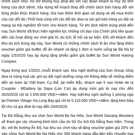
chính sách như: Hỗ trợ không hủy phạt đối với các đoàn khách bị hủy do tình
trạng của dịch bệnh; Xây dựng kế hoạch thay đổi chính sách bán hàng đối với
từng phân khúc khách hàng; Gia hạn thêm thời gian sử dụng vé đã mua trước
của các đối tác; Phối hợp cùng với các đối tác đưa ra các gói bán hàng ưu đãi và
mang lại trải nghiệm tốt hơn cho khách hàng. Từ khi dịch bệnh bùng phát đến
nay, Sun World đã thực hiện nghiêm túc những chỉ đạo của Chính phủ liên quan
đến các hoạt động vui chơi giải trí, du lịch, lễ hội và sự kiện. Đối với khách đến
khu du lịch trong dịp này, Sun World có những chính sách tri ân như tặng thêm
voucher giảm giá buffet, đồ ăn nhanh và tặng 1 đơn vị nước uống tại Bà Nà từ
ngày 1/3/2020 hay áp dụng tặng phiếu giảm giá buffet tại Sun World Halong
Complex.
Ngay trong quý 1/2020, chuỗi khách sạn, khu nghỉ dưỡng của Sun Group cũng
đưa ra hàng loạt các gói ưu đãi nghỉ dưỡng cùng với thông điệp về những điểm
đến an toàn tại Việt Nam. Cụ thể, tại miền Bắc, khách sạn 5 sao Hotel de la
Coupole - MGallery tại Sapa (Lào Cai) áp dụng mức giá từ nay cho đến
30/3/2020 chỉ từ 2.550.000 VND++/đêm. Hay biệt thự nghỉ dưỡng 2 phòng ngủ
tại Premier Village Ha Long Bay giá chỉ từ 5.110.000 VND++/đêm, tặng kèm bữa
tối cho cả gia đình từ nay đến 20/4/2020.
Tại Đà Nẵng, khu vui chơi Sun World Ba Na Hills, Sun World Danang Wonders
sẽ tham gia các chương trình kích cầu do Sở Du lịch Đà Nẵng thực hiện. Trong
đó, với thị trường Ấn Độ, hai khu vui chơi này sẽ tặng voucher giảm giá 20% vé
vào cổng Sun World Ba Na Hills cho 300 khách hàng đầu tiên trên chuyến bay