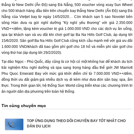
thẳng từ New Delhi (Ấn Độ) sang Đà Nẵng, 500 voucher vòng xoay Sun Wheel
cho 500 khách hàng đầu tiên trên chuyến bay thẳng New Delhi (Ấn Độ) sang Đà
Nẵng của Vietjet bay từ ngày 14/5/2020… Còn khách sạn 5 sao Novotel bên
sông Hàn đưa ra gói nghỉ dưỡng “Kỳ nghỉ yêu thương” với giá 2.350.000
VND++/đêm, tặng kèm voucher trị giá 1.000.000 VND cho các dịch vụ ăn uống,
spa tại khách sạn và ưu đãi khi chơi golf tại Ba Na Hills Golf Club, áp dụng tới
15/6/2020. Sân golf Ba Na Hills Golf Club cũng kích cầu mạnh mẽ với giá ưu đãi
1.600.000 VND/khách đã bao gồm phí golf cho 18 hố và miễn phí sân golf cho
vòng thứ hai (áp dụng tới 29/2/2020).
Tại đảo Ngọc - Phú Quốc, đây cũng là cơ hội có một không hai để khách du lịch
trải nghiệm Khu nghỉ dưỡng và spa sang trọng hàng đầu thế giới JW Marriott
Phu Quoc Emerald Bay với mức giá khởi điểm chỉ từ 7.000.000 VND++/đêm,
đồng thời ưu đãi giảm giá nhiều dịch vụ đi kèm như đưa đón sân bay, spa, ẩm
thực. Trong thời gian tới, hệ thống Sun World cũng triển khai các chương trình tri
ân người dân địa phương trên toàn hệ thống.
Tin cùng chuyên mục
TOP ỨNG DỤNG THEO DÕI CHUYẾN BAY TỐT NHẤT CHO
DÂN DU LỊCH