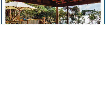
BAN BIÊN TẬP
"KHÁM PHÁ DU LỊCH VIỆT NAM - EXPLORING VIETNAM
TOURISM"
PHỐI HỢP THỰC HIỆN:
TẠP CHÍ DU LỊCH
NHÀ XUẤT BẢN CÔNG THƯƠNG - BỘ CÔNG THƯƠNG