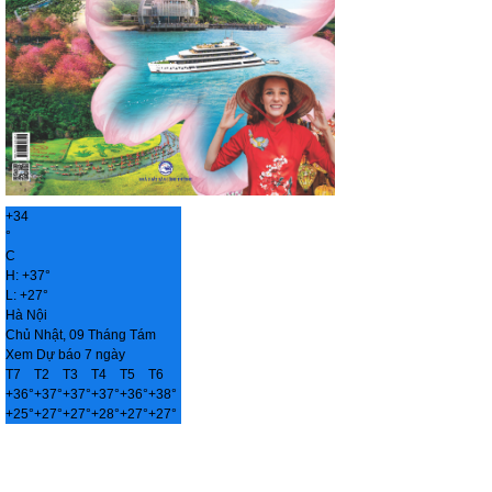
+
34
°
C
H:
+
37°
L:
+
27°
Hà Nội
Chủ Nhật, 09 Tháng Tám
Xem Dự báo 7 ngày
T7
T2
T3
T4
T5
T6
+
36°
+
37°
+
37°
+
37°
+
36°
+
38°
+
25°
+
27°
+
27°
+
28°
+
27°
+
27°