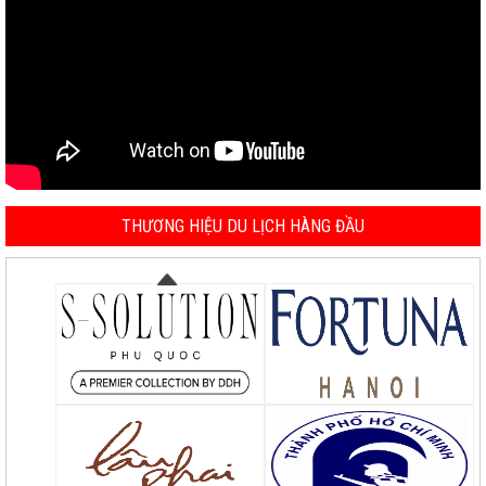
THƯƠNG HIỆU DU LỊCH HÀNG ĐẦU