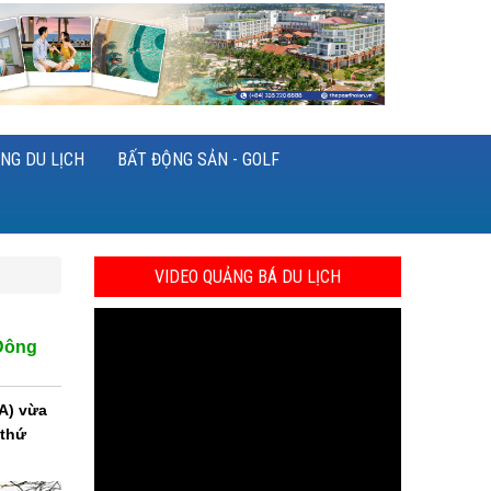
NG DU LỊCH
BẤT ĐỘNG SẢN - GOLF
VIDEO QUẢNG BÁ DU LỊCH
 Đông
TA) vừa
 thứ