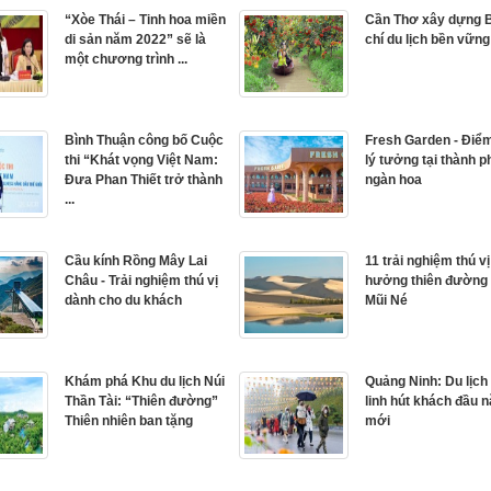
“Xòe Thái – Tinh hoa miền
Cần Thơ xây dựng B
di sản năm 2022” sẽ là
chí du lịch bền vững
một chương trình ...
Bình Thuận công bố Cuộc
Fresh Garden - Điể
thi “Khát vọng Việt Nam:
lý tưởng tại thành p
Đưa Phan Thiết trở thành
ngàn hoa
...
Cầu kính Rồng Mây Lai
11 trải nghiệm thú vị
Châu - Trải nghiệm thú vị
hưởng thiên đường 
dành cho du khách
Mũi Né
Khám phá Khu du lịch Núi
Quảng Ninh: Du lịch
Thần Tài: “Thiên đường”
linh hút khách đầu 
Thiên nhiên ban tặng
mới