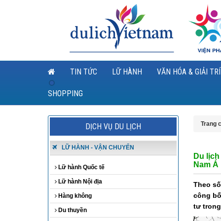
TIN TỨC
LỮ HÀNH
VĂN HÓA & GIẢI TRÍ
SHOPPING
Trang 
DỊCH VỤ DU LỊCH
LỮ HÀNH - VẬN CHUYỂN
Du lịc
Nam Á
Lữ hành Quốc tế
Lữ hành Nội địa
Theo số
công bố
Hàng không
tư tron
Du thuyền