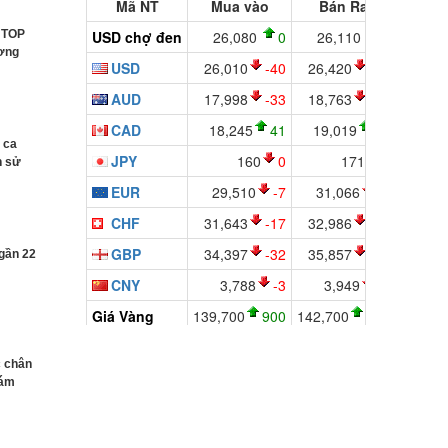
t TOP
ương
 ca
h sử
 gần 22
c chân
hám