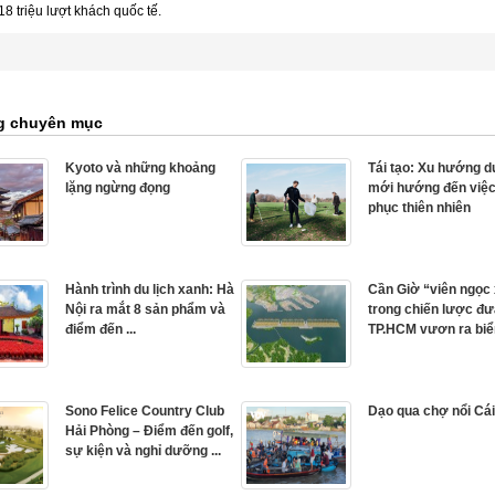
 18 triệu lượt khách quốc tế.
g chuyên mục
Kyoto và những khoảng
Tái tạo: Xu hướng du
lặng ngừng đọng
mới hướng đến việc
phục thiên nhiên
Hành trình du lịch xanh: Hà
Cần Giờ “viên ngọc
Nội ra mắt 8 sản phẩm và
trong chiến lược đ
điểm đến ...
TP.HCM vươn ra biể
Sono Felice Country Club
Dạo qua chợ nổi Cá
Hải Phòng – Điểm đến golf,
sự kiện và nghỉ dưỡng ...