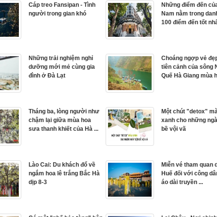
Cáp treo Fansipan - Tình
Những điểm đến của
người trong gian khó
Nam nằm trong dan
100 điểm đến tốt nhất
Những trải nghiệm nghỉ
Choáng ngợp vẻ đẹ
dưỡng mới mẻ cùng gia
tiên cảnh của sông
đình ở Đà Lạt
Quế Hà Giang mùa ho
Tháng ba, lòng người như
Một chút "detox" m
chậm lại giữa mùa hoa
xanh cho những ng
sưa thanh khiết của Hà ...
bề vội vã
Lào Cai: Du khách đổ về
Miễn vé tham quan d
ngắm hoa lê trắng Bắc Hà
Huế đối với công d
dịp 8-3
áo dài truyền ...