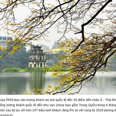
của PATA dựa vào lượng khách du lịch quốc tế đến 35 điểm đến châu Á - Thái B
tổng lượng khách quốc tế đến khu vực (chưa bao gồm Trung Quốc) trong 6 thá
mức cao kỷ lục với hơn 247 triệu lượt khách, tăng 6% so với cùng kỳ 2018 (tương
ượt khách).