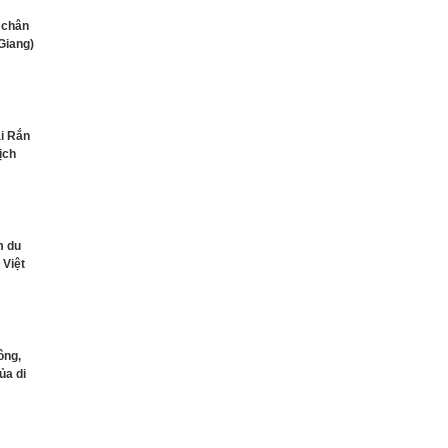
 chân
Giang)
ại Rắn
ịch
m du
 Việt
ông,
ủa di