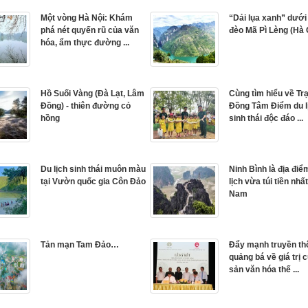
Một vòng Hà Nội: Khám
“Dải lụa xanh” dưới
phá nét quyến rũ của văn
đèo Mã Pì Lèng (Hà 
hóa, ẩm thực đường ...
Hồ Suối Vàng (Ðà Lạt, Lâm
Cùng tìm hiểu về Tr
Đồng) - thiên đường cỏ
Đồng Tâm Điểm du l
hồng
sinh thái độc đáo ...
Du lịch sinh thái muôn màu
Ninh Bình là địa điể
tại Vườn quốc gia Côn Đảo
lịch vừa túi tiền nhất
Nam
Tản mạn Tam Đảo…
Đẩy mạnh truyền th
quảng bá về giá trị c
sản văn hóa thế ...