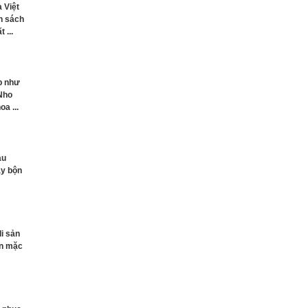
 Việt
h sách
 ...
p như
 Nho
a ...
àu
ày bộn
i sản
ân mặc