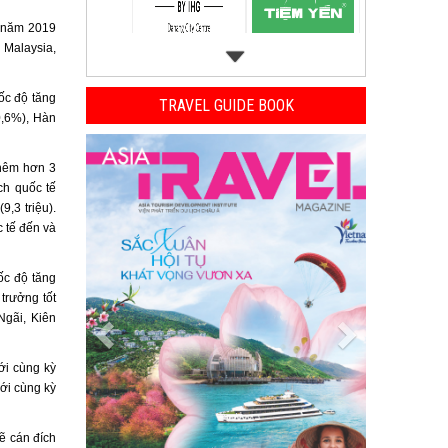
u năm 2019
 Malaysia,
ốc độ tăng
TRAVEL GUIDE BOOK
0,6%), Hàn
Previous
Next
thêm hơn 3
ch quốc tế
9,3 triệu).
 tế đến và
ốc độ tăng
trưởng tốt
Ngãi, Kiên
ới cùng kỳ
ới cùng kỳ
ẽ cán đích