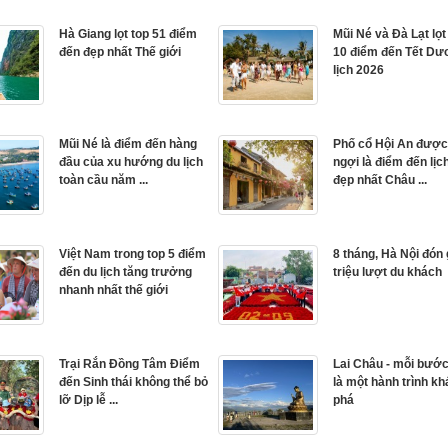
Hà Giang lọt top 51 điểm
Mũi Né và Đà Lạt lọ
đến đẹp nhất Thế giới
10 điểm đến Tết D
lịch 2026
Mũi Né là điểm đến hàng
Phố cổ Hội An được
đầu của xu hướng du lịch
ngợi là điểm đến lịc
toàn cầu năm ...
đẹp nhất Châu ...
Việt Nam trong top 5 điểm
8 tháng, Hà Nội đón
đến du lịch tăng trưởng
triệu lượt du khách
nhanh nhất thế giới
Trại Rắn Đồng Tâm Điểm
Lai Châu - mỗi bướ
đến Sinh thái không thể bỏ
là một hành trình k
lỡ Dịp lễ ...
phá