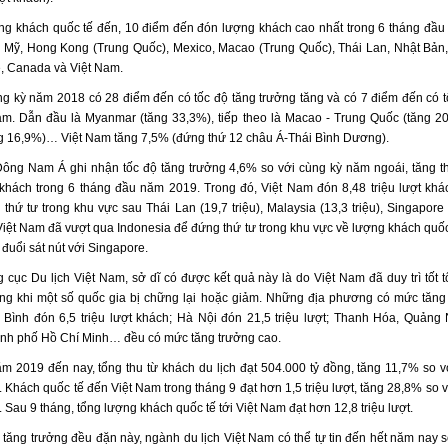
ng khách quốc tế đến, 10 điểm đến đón lượng khách cao nhất trong 6 tháng đầ
là Mỹ, Hong Kong (Trung Quốc), Mexico, Macao (Trung Quốc), Thái Lan, Nhật Bản,
, Canada và Việt Nam.
ng kỳ năm 2018 có 28 điểm đến có tốc độ tăng trưởng tăng và có 7 điểm đến có t
ảm. Dẫn đầu là Myanmar (tăng 33,3%), tiếp theo là Macao - Trung Quốc (tăng 2
g 16,9%)… Việt Nam tăng 7,5% (đứng thứ 12 châu Á-Thái Bình Dương).
ông Nam Á ghi nhận tốc độ tăng trưởng 4,6% so với cùng kỳ năm ngoái, tăng 
t khách trong 6 tháng đầu năm 2019. Trong đó, Việt Nam đón 8,48 triệu lượt khá
thứ tư trong khu vực sau Thái Lan (19,7 triệu), Malaysia (13,3 triệu), Singapore (
Việt Nam đã vượt qua Indonesia để đứng thứ tư trong khu vực về lượng khách quốc
đuổi sát nút với Singapore.
 cục Du lịch Việt Nam, sở dĩ có được kết quả này là do Việt Nam đã duy trì tốt t
ong khi một số quốc gia bị chững lại hoặc giảm. Những địa phương có mức tăng 
 Bình đón 6,5 triệu lượt khách; Hà Nội đón 21,5 triệu lượt; Thanh Hóa, Quảng 
ành phố Hồ Chí Minh… đều có mức tăng trưởng cao.
m 2019 đến nay, tổng thu từ khách du lịch đạt 504.000 tỷ đồng, tăng 11,7% so v
Khách quốc tế đến Việt Nam trong tháng 9 đạt hơn 1,5 triệu lượt, tăng 28,8% so v
Sau 9 tháng, tổng lượng khách quốc tế tới Việt Nam đạt hơn 12,8 triệu lượt.
 tăng trưởng đều đặn này, ngành du lịch Việt Nam có thể tự tin đến hết năm nay s