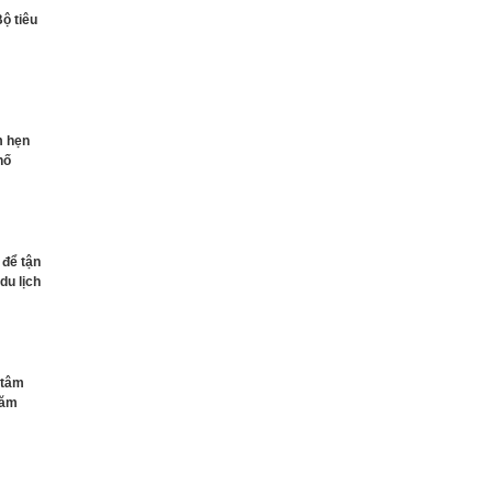
ộ tiêu
m hẹn
hố
 để tận
du lịch
 tâm
năm