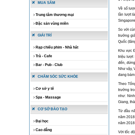
MUA SẮM
Về số lượ
lần lượt 
Trung tâm thương mại
Singapore
Đặc sản vùng miền
So với cù
GIẢI TRÍ
trưởng gi
Quốc (tăn
Rạp chiếu phim - Nhà hát
Khu vực Đ
Trà - Cafe
triệu lượ
đến, đứng 
Bar - Pub - Club
Như vậy, 
đang bám 
CHĂM SÓC SỨC KHỎE
Theo Tổng
Cơ sở y tế
trưởng tr
như: Ninh
Spa - Massage
Giang, th
CƠ SỞ ĐÀO TẠO
Từ đầu nă
năm 2018. 
Đại học
năm 2018. 
Cao đẳng
Với tốc độ