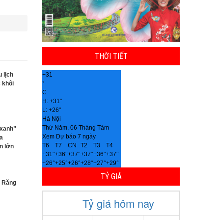
THỜI TIẾT
 lịch
+
31
 khôi
°
C
H:
+
31°
L:
+
26°
Hà Nội
Thứ Năm, 06 Tháng Tám
 xanh”
Xem Dự báo 7 ngày
ưa
T6
T7
CN
T2
T3
T4
n lớn
+
31°
+
36°
+
37°
+
37°
+
36°
+
37°
+
26°
+
25°
+
26°
+
28°
+
27°
+
29°
TỶ GIÁ
i Răng