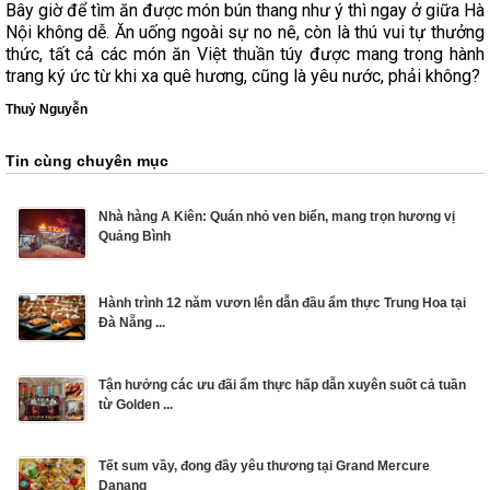
Bây giờ để tìm ăn được món bún thang như ý thì ngay ở giữa Hà
Nội không dễ. Ăn uống ngoài sự no nê, còn là thú vui tự thưởng
thức, tất cả các món ăn Việt thuần túy được mang trong hành
trang ký ức từ khi xa quê hương, cũng là yêu nước, phải không?
Thuỷ Nguyễn
Tin cùng chuyên mục
Nhà hàng A Kiên: Quán nhỏ ven biển, mang trọn hương vị
Quảng Bình
Hành trình 12 năm vươn lên dẫn đầu ẩm thực Trung Hoa tại
Đà Nẵng ...
Tận hưởng các ưu đãi ẩm thực hấp dẫn xuyên suốt cả tuần
từ Golden ...
Tết sum vầy, đong đầy yêu thương tại Grand Mercure
Danang