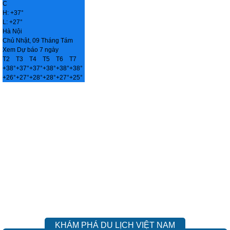
C
H:
+
37°
L:
+
27°
Hà Nội
Chủ Nhật, 09 Tháng Tám
Xem Dự báo 7 ngày
T2
T3
T4
T5
T6
T7
+
38°
+
37°
+
37°
+
38°
+
38°
+
38°
+
26°
+
27°
+
28°
+
28°
+
27°
+
25°
KHÁM PHÁ DU LỊCH VIỆT NAM