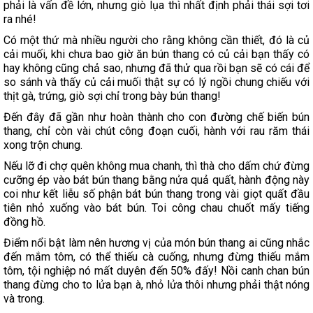
phải là vấn đề lớn, nhưng giò lụa thì nhất định phải thái sợi tơi
ra nhé!
Có một thứ mà nhiều người cho rằng không cần thiết, đó là củ
cải muối, khi chưa bao giờ ăn bún thang có củ cải bạn thấy có
hay không cũng chả sao, nhưng đã thử qua rồi bạn sẽ có cái để
so sánh và thấy củ cải muối thật sự có lý ngồi chung chiếu với
thịt gà, trứng, giò sợi chỉ trong bày bún thang!
Đến đây đã gần như hoàn thành cho con đường chế biến bún
thang, chỉ còn vài chút công đoạn cuối, hành với rau răm thái
xong trộn chung.
Nếu lỡ đi chợ quên không mua chanh, thì thà cho dấm chứ đừng
cưỡng ép vào bát bún thang bằng nửa quả quất, hành động này
coi như kết liễu số phận bát bún thang trong vài giọt quất đầu
tiên nhỏ xuống vào bát bún. Toi công chau chuốt mấy tiếng
đồng hồ.
Điểm nổi bật làm nên hương vị của món bún thang ai cũng nhắc
đến mắm tôm, có thể thiếu cà cuống, nhưng đừng thiếu mắm
tôm, tội nghiệp nó mất duyên đến 50% đấy! Nồi canh chan bún
thang đừng cho to lửa bạn à, nhỏ lửa thôi nhưng phải thật nóng
và trong.