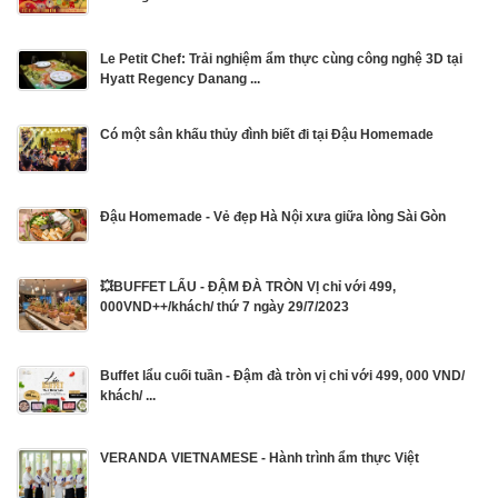
Le Petit Chef: Trải nghiệm ẩm thực cùng công nghệ 3D tại
Hyatt Regency Danang ...
Có một sân khấu thủy đình biết đi tại Đậu Homemade
Đậu Homemade - Vẻ đẹp Hà Nội xưa giữa lòng Sài Gòn
💥BUFFET LẨU - ĐẬM ĐÀ TRÒN VỊ chỉ với 499,
000VND++/khách/ thứ 7 ngày 29/7/2023
Buffet lẩu cuối tuần - Đậm đà tròn vị chỉ với 499, 000 VND/
khách/ ...
VERANDA VIETNAMESE - Hành trình ẩm thực Việt