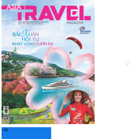
Previous
Nex
+
36
°