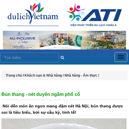
Togg
navig
Trang chủ
/
Khách sạn & Nhà hàng /
Nhà hàng - Ẩm thực /
Bún thang - nét duyên ngầm phố cổ
Nói đến món ăn ngon mang đậm nét Hà Nội, bún thang được
coi là tiêu biểu, bởi sự cầu kỳ, tinh tế!