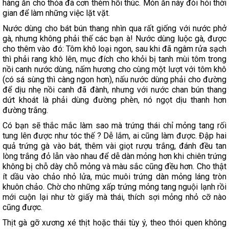
hàng ăn cho thỏa đã cơn thèm hối thúc. Món ăn này đòi hỏi thời
gian để làm những việc lặt vặt.
Nước dùng cho bát bún thang nhìn qua rất giống với nước phở
gà, nhưng không phải thế các bạn à! Nước dùng luộc gà, được
cho thêm vào đó: Tôm khô loại ngon, sau khi đã ngâm rửa sạch
thì phải rang khô lên, mục đích cho khỏi bị tanh mùi tôm trong
nồi canh nước dùng, nấm hương cho cùng một lượt với tôm khô
(có sá sùng thì càng ngon hơn), nấu nước dùng phải cho đường
để dịu nhẹ nồi canh đã đành, nhưng với nước chan bún thang
dứt khoát là phải dùng đường phèn, nó ngọt dịu thanh hơn
đường trắng.
Có bạn sẽ thắc mắc làm sao mà trứng thái chỉ mỏng tang rối
tung lên được như tóc thế ? Dễ lắm, ai cũng làm được. Đập hai
quả trứng gà vào bát, thêm vài giọt rượu trắng, đánh đều tan
lòng trắng đỏ lẫn vào nhau để dễ dàn mỏng hơn khi chiên trứng
không bị chỗ dày chỗ mỏng và màu sắc cũng đều hơn. Cho thật
ít dầu vào chảo nhỏ lửa, múc muôi trứng dàn mỏng láng tròn
khuôn chảo. Chờ cho những xấp trứng mỏng tang nguội lạnh rồi
mới cuộn lại như tờ giấy mà thái, thích sợi mỏng nhỏ cỡ nào
cũng được.
Thịt gà gỡ xương xé thịt hoặc thái tùy ý, theo thói quen không