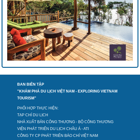
BAN BIÊN TẬP
"KHÁM PHÁ DU LỊCH VIỆT NAM - EXPLORING VIETNAM
TOURISM"
PHỐI HỢP THỰC HIỆN:
TẠP CHÍ DU LỊCH
NHÀ XUẤT BẢN CÔNG THƯƠNG - BỘ CÔNG THƯƠNG
VIỆN PHÁT TRIỂN DU LỊCH CHÂU Á - ATI
CÔNG TY CP PHÁT TRIỂN BÁO CHÍ VIỆT NAM