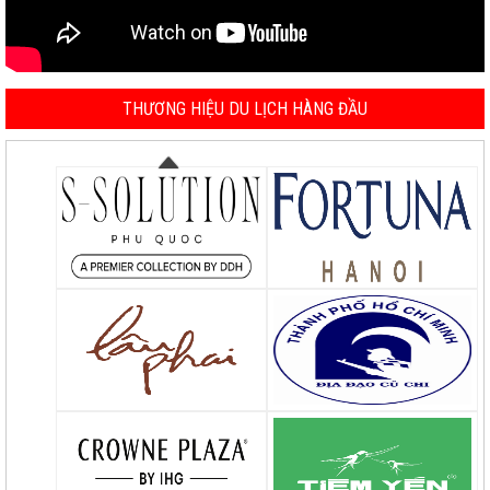
THƯƠNG HIỆU DU LỊCH HÀNG ĐẦU