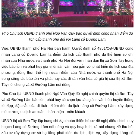
Phó Chủ tịch UBND thành phố Ngô Văn Quý trao quyết định công nhận điểm du
lịch cấp thành phố đối với Làng cổ Đường Lâm.
Việc UBND thành phố Hà Nội ban hành Quyết định số 4851/QĐ-UBND công
nhận Làng cổ Đường Lâm là điểm du lịch cấp thành phố đã thể hiện sự ghi
nhận của Nhà nước và thành phố Hà Nội đối với nhân dân thị xã Sơn Tây trong
việc bảo tồn và phát huy giá trị di sản văn hóa gắn với phát triển du lịch của địa
phương; đồng thời, thể hiện quan điểm của Nhà nước và thành phố Hà Nội
trong công tác bảo tồn và phát huy các di sản văn hóa có giá trị của thị xã Sơn
Tây nói chung và xã Đường Lâm nói riêng.
Phó Chủ tịch UBND thành phố Ngô Văn Quý đề nghị chính quyền thị xã Sơn Tây
và xã Đường Lâm bảo tồn, phát huy có chọn lọc các giá trị văn hóa truyền thống
tốt đẹp, đặc sắc của di tích - điểm đến du lịch Làng cổ Đường Lâm; xây dựng
môi trường du lịch an toàn - thân thiện - mến khách…
UBND thị xã Sơn Tây tập trung chỉ đạo hoàn thiện hồ sơ đề nghị điều chỉnh quy
hoạch Làng cổ Đường Lâm nói riêng và quy hoạch thị xã nói chung để thu hút
đầu tư xây dựng cơ sở hạ tầng phát triển du lịch, dịch vụ, xây dựng Làng cổ