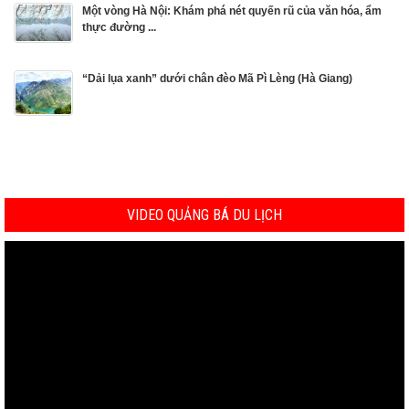
Một vòng Hà Nội: Khám phá nét quyến rũ của văn hóa, ẩm
thực đường ...
“Dải lụa xanh” dưới chân đèo Mã Pì Lèng (Hà Giang)
VIDEO QUẢNG BÁ DU LỊCH