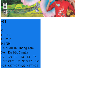
+
31
°
C
H:
+
31°
L:
+
25°
Hà Nội
Thứ Sáu, 07 Tháng Tám
Xem Dự báo 7 ngày
T7
CN
T2
T3
T4
T5
+
36°
+
37°
+
37°
+
36°
+
37°
+
37°
+
25°
+
27°
+
27°
+
27°
+
27°
+
28°