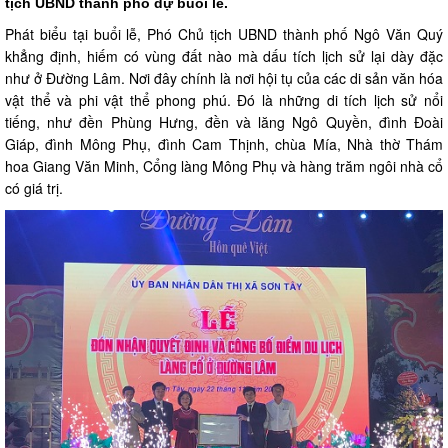
tịch UBND thành phố dự buổi lễ.
Phát biểu tại buổi lễ, Phó Chủ tịch UBND thành phố Ngô Văn Quý
khẳng định, hiếm có vùng đất nào mà dấu tích lịch sử lại dày đặc
như ở Đường Lâm. Nơi đây chính là nơi hội tụ của các di sản văn hóa
vật thể và phi vật thể phong phú. Đó là những di tích lịch sử nổi
tiếng, như đền Phùng Hưng, đền và lăng Ngô Quyền, đình Đoài
Giáp, đình Mông Phụ, đình Cam Thịnh, chùa Mía, Nhà thờ Thám
hoa Giang Văn Minh, Cổng làng Mông Phụ và hàng trăm ngôi nhà cổ
có giá trị.