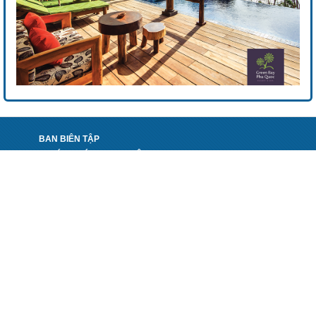
BAN BIÊN TẬP
"KHÁM PHÁ DU LỊCH VIỆT NAM - EXPLORING VIETNAM
TOURISM"
PHỐI HỢP THỰC HIỆN:
TẠP CHÍ DU LỊCH
NHÀ XUẤT BẢN CÔNG THƯƠNG - BỘ CÔNG THƯƠNG
VIỆN PHÁT TRIỂN DU LỊCH CHÂU Á - ATI
CÔNG TY CP PHÁT TRIỂN BÁO CHÍ VIỆT NAM
VPGD: Số 12.06 Toà E3A, Vũ Phạm Hàm, Yên Hoà, Cầu
Giấy, Hà Nội
Điện thoại: 024 32048899
Fax: 024 32076699