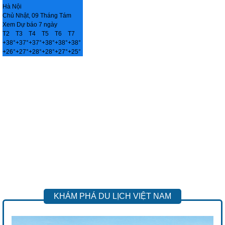
Hà Nội
Chủ Nhật, 09 Tháng Tám
Xem Dự báo 7 ngày
T2
T3
T4
T5
T6
T7
+
38°
+
37°
+
37°
+
38°
+
38°
+
38°
+
26°
+
27°
+
28°
+
28°
+
27°
+
25°
KHÁM PHÁ DU LỊCH VIỆT NAM
Previous
Next