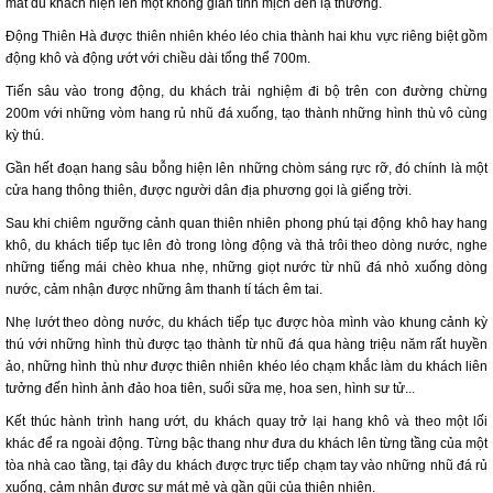
mắt du khách hiện lên một không gian tĩnh mịch đến lạ thường.
Động Thiên Hà được thiên nhiên khéo léo chia thành hai khu vực riêng biệt gồm
động khô và động ướt với chiều dài tổng thể 700m.
Tiến sâu vào trong động, du khách trải nghiệm đi bộ trên con đường chừng
200m với những vòm hang rủ nhũ đá xuống, tạo thành những hình thù vô cùng
kỳ thú.
Gần hết đoạn hang sâu bỗng hiện lên những chòm sáng rực rỡ, đó chính là một
cửa hang thông thiên, được người dân địa phương gọi là giếng trời.
Sau khi chiêm ngưỡng cảnh quan thiên nhiên phong phú tại động khô hay hang
khô, du khách tiếp tục lên đò trong lòng động và thả trôi theo dòng nước, nghe
những tiếng mái chèo khua nhẹ, những giọt nước từ nhũ đá nhỏ xuống dòng
nước, cảm nhận được những âm thanh tí tách êm tai.
Nhẹ lướt theo dòng nước, du khách tiếp tục được hòa mình vào khung cảnh kỳ
thú với những hình thù được tạo thành từ nhũ đá qua hàng triệu năm rất huyền
ảo, những hình thù như được thiên nhiên khéo léo chạm khắc làm du khách liên
tưởng đến hình ảnh đảo hoa tiên, suối sữa mẹ, hoa sen, hình sư tử...
Kết thúc hành trình hang ướt, du khách quay trở lại hang khô và theo một lối
khác để ra ngoài động. Từng bậc thang như đưa du khách lên từng tầng của một
tòa nhà cao tầng, tại đây du khách được trực tiếp chạm tay vào những nhũ đá rủ
xuống, cảm nhận được sự mát mẻ và gần gũi của thiên nhiên.