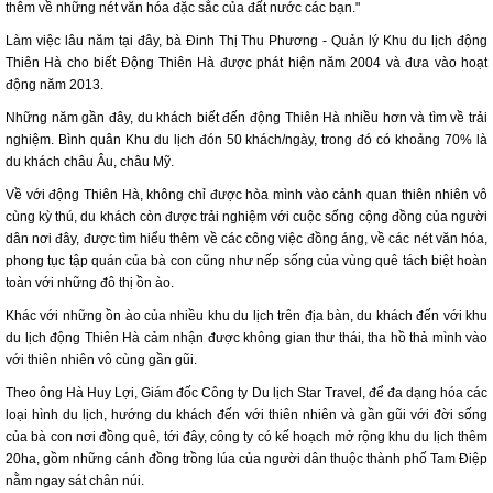
thêm về những nét văn hóa đặc sắc của đất nước các bạn."
Làm việc lâu năm tại đây, bà Đinh Thị Thu Phương - Quản lý Khu du lịch động
Thiên Hà cho biết Động Thiên Hà được phát hiện năm 2004 và đưa vào hoạt
động năm 2013.
Những năm gần đây, du khách biết đến động Thiên Hà nhiều hơn và tìm về trải
nghiệm. Bình quân Khu du lịch đón 50 khách/ngày, trong đó có khoảng 70% là
du khách châu Âu, châu Mỹ.
Về với động Thiên Hà, không chỉ được hòa mình vào cảnh quan thiên nhiên vô
cùng kỳ thú, du khách còn được trải nghiệm với cuộc sống cộng đồng của người
dân nơi đây, được tìm hiểu thêm về các công việc đồng áng, về các nét văn hóa,
phong tục tập quán của bà con cũng như nếp sống của vùng quê tách biệt hoàn
toàn với những đô thị ồn ào.
Khác với những ồn ào của nhiều khu du lịch trên địa bàn, du khách đến với khu
du lịch động Thiên Hà cảm nhận được không gian thư thái, tha hồ thả mình vào
với thiên nhiên vô cùng gần gũi.
Theo ông Hà Huy Lợi, Giám đốc Công ty Du lịch Star Travel, để đa dạng hóa các
loại hình du lịch, hướng du khách đến với thiên nhiên và gần gũi với đời sống
của bà con nơi đồng quê, tới đây, công ty có kế hoạch mở rộng khu du lịch thêm
20ha, gồm những cánh đồng trồng lúa của người dân thuộc thành phố Tam Điệp
nằm ngay sát chân núi.