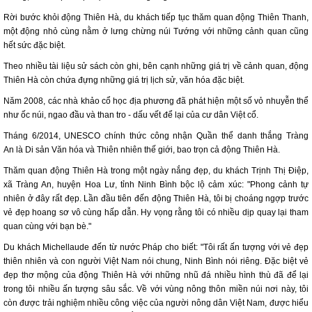
Rời bước khỏi động Thiên Hà, du khách tiếp tục thăm quan động Thiên Thanh,
một động nhỏ cùng nằm ở lưng chừng núi Tướng với những cảnh quan cũng
hết sức đặc biệt.
Theo nhiều tài liệu sử sách còn ghi, bên cạnh những giá trị về cảnh quan, động
Thiên Hà còn chứa đựng những giá trị lịch sử, văn hóa đặc biệt.
Năm 2008, các nhà khảo cổ học địa phương đã phát hiện một số vỏ nhuyễn thể
như ốc núi, ngao đầu và than tro - dấu vết để lại của cư dân Việt cổ.
Tháng 6/2014, UNESCO chính thức công nhận Quần thể danh thắng Tràng
An là Di sản Văn hóa và Thiên nhiên thế giới, bao trọn cả động Thiên Hà.
Thăm quan động Thiên Hà trong một ngày nắng đẹp, du khách Trịnh Thị Điệp,
xã Tràng An, huyện Hoa Lư, tỉnh Ninh Bình bộc lộ cảm xúc: "Phong cảnh tự
nhiên ở đây rất đẹp. Lần đầu tiên đến động Thiên Hà, tôi bị choáng ngợp trước
vẻ đẹp hoang sơ vô cùng hấp dẫn. Hy vọng rằng tôi có nhiều dịp quay lại tham
quan cùng với bạn bè."
Du khách Michellaude đến từ nước Pháp cho biết: "Tôi rất ấn tượng với vẻ đẹp
thiên nhiên và con người Việt Nam nói chung, Ninh Bình nói riêng. Đặc biệt vẻ
đẹp thơ mộng của động Thiên Hà với những nhũ đá nhiều hình thù đã để lại
trong tôi nhiều ấn tượng sâu sắc. Về với vùng nông thôn miền núi nơi này, tôi
còn được trải nghiệm nhiều công việc của người nông dân Việt Nam, được hiểu