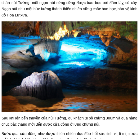
chân núi Tướng, một ngọn núi sừng sững được bao bọc bởi đầm lầy, cỏ cây.
Ngọn núi như một bức tường thành thiên nhiên vững chắc bao bọc, bảo vệ kinh
đô Hoa Lư xưa.
Sau khi lên bến thuyền của núi Tướng, du khách đi bộ chừng 300m và qua hàng
chục bậc thang mới đến được cửa động ở lưng chừng núi.
Bước qua cửa động như được thiên nhiên đục đẽo hết sức tinh vi, tỉ mỉ, trước