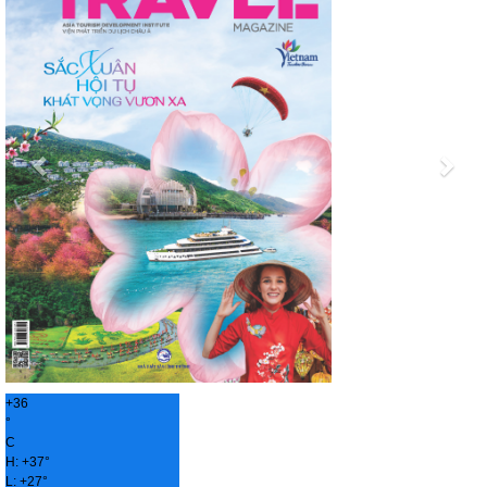
+
36
°
C
H:
+
37°
L:
+
27°