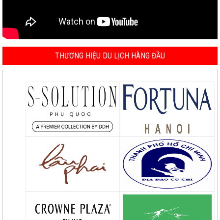
THƯƠNG HIỆU DU LỊCH HÀNG ĐẦU