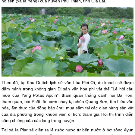
hồ sen (xã Ia Yeng) của huyện Phú Thiện, tỉnh Gia Lai.
Theo đó, tại Khu Di tích lịch sử văn hóa Plei Ơi, du khách sẽ được
đắm mình trong không gian Di sản văn hóa phi vật thể "Lễ hội cầu
mưa của Yang Pơtao Apuih"; tham quan thắng cảnh núi Ba Hòn;
tham quan, bái Phật, ăn cơm chay tại chùa Quang Sơn; tìm hiểu văn
hóa, ẩm thực của đồng bào Jrai; mua sắm tại các gian hàng sản vật
của địa phương trong khuôn viên di tích; tham gia Hội thi trình diễn
cồng chiêng của các làng trong huyện…
Tại xã Ia Piar sẽ diễn ra lễ rước nước từ bến nước ở bờ sông Ayun