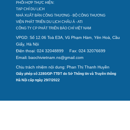
PHỐI HỢP THỰC HIỆN:
TẠP CHÍ DU LỊCH
NHÀ XUẤT BẢN CÔNG THƯƠNG - BỘ CÔNG THƯƠNG
VIỆN PHÁT TRIỂN DU LỊCH CHÂU Á - ATI
CÔNG TY CP PHÁT TRIỂN BÁO CHÍ VIỆT NAM
VPGD: Số 12.06 Toà E3A, Vũ Phạm Hàm, Yên Hoà, Cầu
Giấy, Hà Nội
Điện thoại: 024 32048899
Fax: 024 32076699
Email
baochivietnam.ns@gmail.com
:
Chịu trách nhiệm nội dung: Phan Thị Thanh Huyền
Giấy phép số 2280/GP-TTĐT do Sở Thông tin và Truyền thông
Hà Nội cấp ngày 29/7/2022
Design by hcviet.com