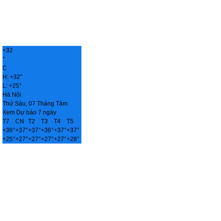
+
32
°
C
H:
+
32°
L:
+
25°
Hà Nội
Thứ Sáu, 07 Tháng Tám
Xem Dự báo 7 ngày
T7
CN
T2
T3
T4
T5
+
36°
+
37°
+
37°
+
36°
+
37°
+
37°
+
25°
+
27°
+
27°
+
27°
+
27°
+
28°