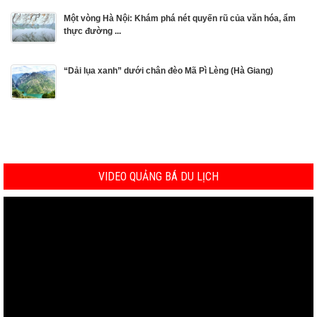
Một vòng Hà Nội: Khám phá nét quyến rũ của văn hóa, ẩm
thực đường ...
“Dải lụa xanh” dưới chân đèo Mã Pì Lèng (Hà Giang)
VIDEO QUẢNG BÁ DU LỊCH