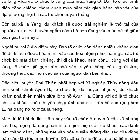
về làng Rbai và tổ chức lễ cúng cầu mưa Yang Ơi Dai; tổ chức trình
diễn cồng chiêng; tham quan mua sắm các gian hàng sản vật của
địa phương; hội thi các trò chơi truyền thống…
Còn tại xã Ia Yeng, du khách sẽ được trải nghiệm lễ thổi tai của
người Jrai; chèo thuyền ngắm cảnh hồ sen đang vào mùa nở rộ giữa
bát ngát trời mây…
Ngoài ra, tại 3 địa điểm này, Ban tổ chức còn dành nhiều không gian
để du khách được hòa mình vào các hoạt động như tham gia các trò
chơi: bịt mắt đánh chiêng, thi đi cà kheo, ném còn… cùng với dân
làng; tổ chức giã gạo trên nhà sàn truyền thống của người Jrai;
thưởng thức các món đặc sản của người dân bản địa…
Đặc biệt, huyện Phú Thiện phối hợp với Xí nghiệp Thủy nông đầu
mối-Kênh chính Ayun Hạ tổ chức đội du thuyền phục vụ du khách
khám phá thiên nhiên giữa lòng hồ Ayun Hạ. Cùng với đó là tổ chức
cho du khách chèo thuyền chụp ảnh check-in trên hồ sen rộng hơn
11 ha đang nở rộ ở xã Ia Yeng.
Mặc dù lễ hội du lịch năm nay vẫn tổ chức ở quy mô cấp xã nhưng
các hoạt động đa dạng hơn nhằm giới thiệu đến du khách các danh
lam thắng cảnh, những nét văn hóa truyền thống đặc sắc của đồng
bào các dân tộc trong huyện. Đây cũng là dịp để quảng bá tiềm năng