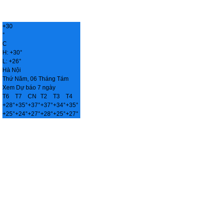
+
30
°
C
H:
+
30°
L:
+
26°
Hà Nội
Thứ Năm, 06 Tháng Tám
Xem Dự báo 7 ngày
T6
T7
CN
T2
T3
T4
+
28°
+
35°
+
37°
+
37°
+
34°
+
35°
+
25°
+
24°
+
27°
+
28°
+
25°
+
27°