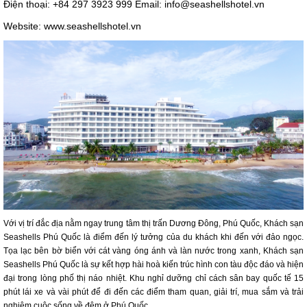
Điện thoại: +84 297 3923 999 Email: info@seashellshotel.vn
Website: www.seashellshotel.vn
Với vị trí đắc địa nằm ngay trung tâm thị trấn Dương Đông, Phú Quốc, Khách sạn
Seashells Phú Quốc là điểm đến lý tưởng của du khách khi đến với đảo ngọc.
Tọa lạc bên bờ biển với cát vàng óng ánh và làn nước trong xanh, Khách sạn
Seashells Phú Quốc là sự kết hợp hài hoà kiến trúc hình con tàu độc đáo và hiện
đại trong lòng phố thị náo nhiệt. Khu nghỉ dưỡng chỉ cách sân bay quốc tế 15
phút lái xe và vài phút để đi đến các điểm tham quan, giải trí, mua sắm và trải
nghiệm cuộc sống về đêm ở Phú Quốc.