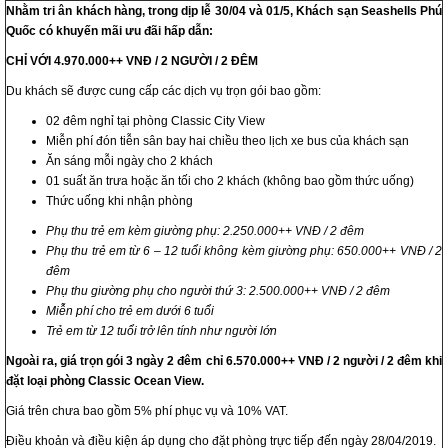
Nhằm tri ân khách hàng, trong dịp lễ 30/04 và 01/5, Khách sạn Seashells Phú
Quốc có khuyến mãi ưu đãi hấp dẫn:
CHỈ VỚI 4.970.000++ VNĐ / 2 NGƯỜI / 2 ĐÊM
Du khách sẽ được cung cấp các dịch vụ trọn gói bao gồm:
02 đêm nghỉ tại phòng Classic City View
Miễn phí đón tiễn sân bay hai chiều theo lịch xe bus của khách sạn
Ăn sáng mỗi ngày cho 2 khách
01 suất ăn trưa hoặc ăn tối cho 2 khách (không bao gồm thức uống)
Thức uống khi nhận phòng
Phụ thu trẻ em kèm giường phụ: 2.250.000++ VNĐ / 2 đêm
Phụ thu trẻ em từ 6 – 12 tuổi không kèm giường phụ: 650.000++ VNĐ / 2
đêm
Phụ thu giường phụ cho người thứ 3: 2.500.000++ VNĐ / 2 đêm
Miễn phí cho trẻ em dưới 6 tuổi
Trẻ em từ 12 tuổi trở lên tính như người lớn
Ngoài ra, giá trọn gói 3 ngày 2 đêm chỉ 6.570.000++ VNĐ / 2 người / 2 đêm khi
đặt loại phòng Classic Ocean View.
Giá trên chưa bao gồm 5% phí phục vụ và 10% VAT.
Điều khoản và điều kiện áp dụng cho đặt phòng trực tiếp đến ngày 28/04/2019.