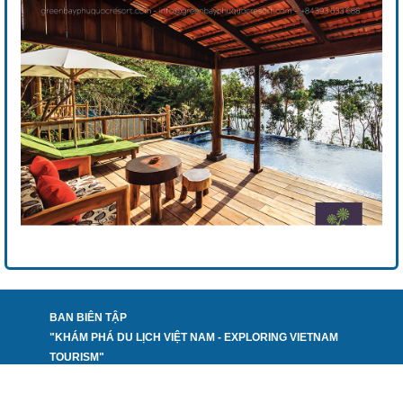
BAN BIÊN TẬP
"KHÁM PHÁ DU LỊCH VIỆT NAM - EXPLORING VIETNAM
TOURISM"
PHỐI HỢP THỰC HIỆN: