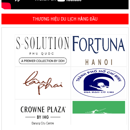
THƯƠNG HIỆU DU LỊCH HÀNG ĐẦU