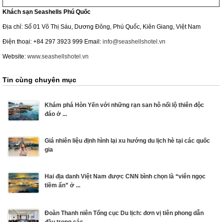
Khách sạn Seashells Phú Quốc
Địa chỉ: Số 01 Võ Thị Sáu, Dương Đông, Phú Quốc, Kiên Giang, Việt Nam
Điện thoại: +84 297 3923 999 Email:
info@seashellshotel.vn
Website:
www.seashellshotel.vn
Tin cùng chuyên mục
Khám phá Hòn Yến với những rạn san hô nổi lộ thiên độc
đáo ở ...
Giá nhiên liệu định hình lại xu hướng du lịch hè tại các quốc
gia
Hai địa danh Việt Nam được CNN bình chọn là “viên ngọc
tiềm ẩn” ở ...
Đoàn Thanh niên Tổng cục Du lịch: đơn vị tiên phong dẫn