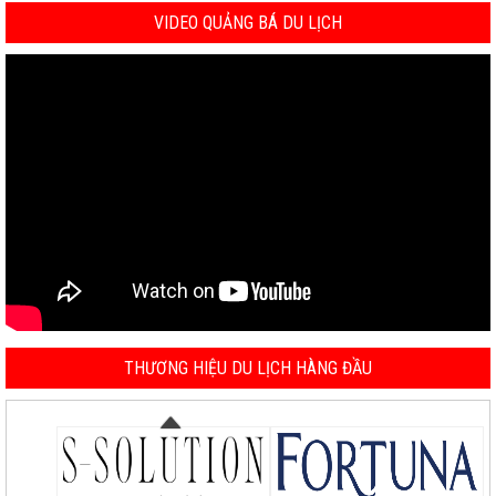
VIDEO QUẢNG BÁ DU LỊCH
THƯƠNG HIỆU DU LỊCH HÀNG ĐẦU