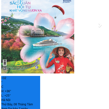
+
32
°
C
H:
+
36°
L:
+
25°
Hà Nội
Thứ Bảy, 08 Tháng Tám
Xem Dự báo 7 ngày