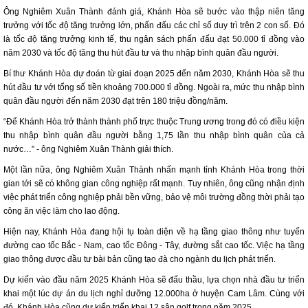
Ông Nghiêm Xuân Thành đánh giá, Khánh Hòa sẽ bước vào thập niên tăng
trưởng với tốc độ tăng trưởng lớn, phấn đấu các chỉ số duy trì trên 2 con số. Đó
là tốc độ tăng trưởng kinh tế, thu ngân sách phấn đấu đạt 50.000 tỉ đồng vào
năm 2030 và tốc độ tăng thu hút đầu tư và thu nhập bình quân đầu người.
Bí thư Khánh Hòa dự đoán từ giai đoạn 2025 đến năm 2030, Khánh Hòa sẽ thu
hút đầu tư với tổng số tiền khoảng 700.000 tỉ đồng. Ngoài ra, mức thu nhập bình
quân đầu người đến năm 2030 đạt trên 180 triệu đồng/năm.
“Để Khánh Hòa trở thành thành phố trực thuộc Trung ương trong đó có điều kiện
thu nhập bình quân đầu người bằng 1,75 lần thu nhập bình quân của cả
nước…” - ông Nghiêm Xuân Thành giải thích.
Một lần nữa, ông Nghiêm Xuân Thành nhấn mạnh tỉnh Khánh Hòa trong thời
gian tới sẽ có không gian công nghiệp rất mạnh. Tuy nhiên, ông cũng nhận định
việc phát triển công nghiệp phải bền vững, bảo vệ môi trường đồng thời phải tạo
công ăn việc làm cho lao động.
Hiện nay, Khánh Hòa đang hội tụ toàn diện về hạ tầng giao thông như tuyến
đường cao tốc Bắc - Nam, cao tốc Đông - Tây, đường sắt cao tốc. Việc hạ tầng
giao thông được đầu tư bài bản cũng tạo đà cho ngành du lịch phát triển.
Dự kiến vào đầu năm 2025 Khánh Hòa sẽ đấu thầu, lựa chọn nhà đầu tư triển
khai một lúc dự án du lịch nghỉ dưỡng 12.000ha ở huyện Cam Lâm. Cùng với
đó, Khánh Hòa cũng dự kiến triển khai 12 sân golf trong năm 2025.