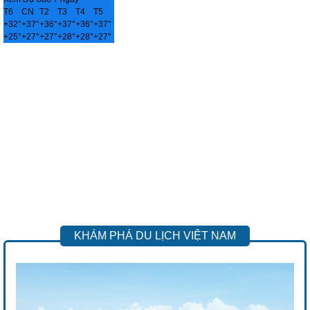
T6
CN
T2
T3
T4
T5
+
32°
+
37°
+
36°
+
37°
+
36°
+
37°
+
25°
+
27°
+
27°
+
28°
+
28°
+
27°
KHÁM PHÁ DU LỊCH VIỆT NAM
Previous
Next