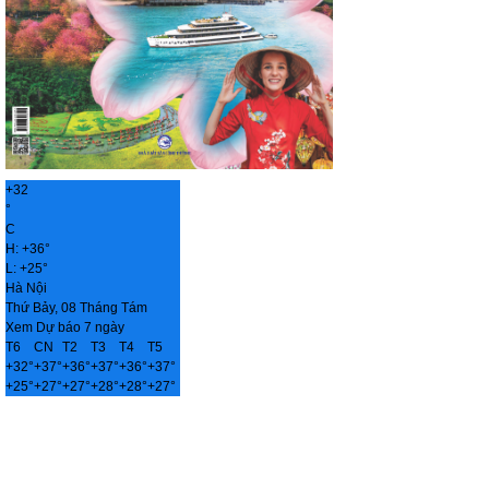
+
32
°
C
H:
+
36°
L:
+
25°
Hà Nội
Thứ Bảy, 08 Tháng Tám
Xem Dự báo 7 ngày
T6
CN
T2
T3
T4
T5
+
32°
+
37°
+
36°
+
37°
+
36°
+
37°
+
25°
+
27°
+
27°
+
28°
+
28°
+
27°