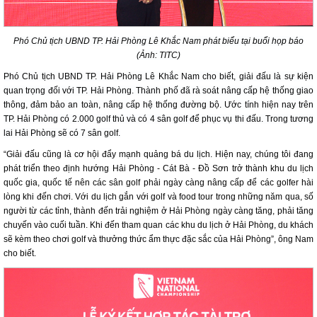
Phó Chủ tịch UBND TP. Hải Phòng Lê Khắc Nam phát biểu tại buổi họp báo
(Ảnh: TITC)
Phó Chủ tịch UBND TP. Hải Phòng Lê Khắc Nam cho biết, giải đấu là sự kiện
quan trọng đối với TP. Hải Phòng. Thành phố đã rà soát nâng cấp hệ thống giao
thông, đảm bảo an toàn, nâng cấp hệ thống đường bộ. Ước tính hiện nay trên
TP. Hải Phòng có 2.000 golf thủ và có 4 sân golf để phục vụ thi đấu. Trong tương
lai Hải Phòng sẽ có 7 sân golf.
“Giải đấu cũng là cơ hội đẩy mạnh quảng bá du lịch. Hiện nay, chúng tôi đang
phát triển theo định hướng Hải Phòng - Cát Bà - Đồ Sơn trở thành khu du lịch
quốc gia, quốc tế nên các sân golf phải ngày càng nâng cấp để các golfer hài
lòng khi đến chơi. Với du lịch gắn với golf và food tour trong những năm qua, số
người từ các tỉnh, thành đến trải nghiệm ở Hải Phòng ngày càng tăng, phải tăng
chuyến vào cuối tuần. Khi đến tham quan các khu du lịch ở Hải Phòng, du khách
sẽ kèm theo chơi golf và thưởng thức ẩm thực đặc sắc của Hải Phòng”, ông Nam
cho biết.