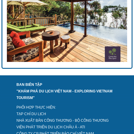
BAN BIÊN TẬP
"KHÁM PHÁ DU LỊCH VIỆT NAM - EXPLORING VIETNAM
TOURISM"
PHỐI HỢP THỰC HIỆN:
TẠP CHÍ DU LỊCH
NHÀ XUẤT BẢN CÔNG THƯƠNG - BỘ CÔNG THƯƠNG
VIỆN PHÁT TRIỂN DU LỊCH CHÂU Á - ATI
CÔNG TY CP PHÁT TRIỂN BÁO CHÍ VIỆT NAM