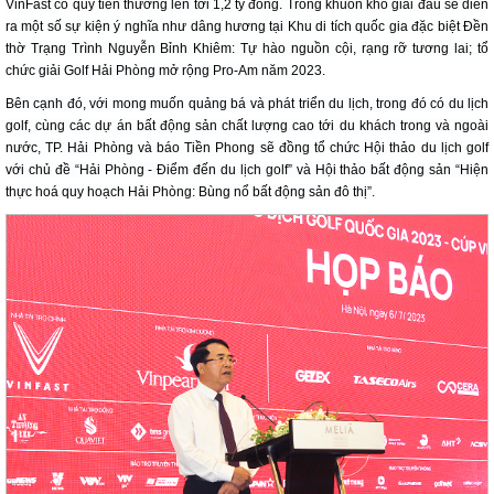
VinFast có quỹ tiền thưởng lên tới 1,2 tỷ đồng. Trong khuôn khổ giải đấu sẽ diễn
ra một số sự kiện ý nghĩa như dâng hương tại Khu di tích quốc gia đặc biệt Đền
thờ Trạng Trình Nguyễn Bỉnh Khiêm: Tự hào nguồn cội, rạng rỡ tương lai; tổ
chức giải Golf Hải Phòng mở rộng Pro-Am năm 2023.
Bên cạnh đó, với mong muốn quảng bá và phát triển du lịch, trong đó có du lịch
golf, cùng các dự án bất động sản chất lượng cao tới du khách trong và ngoài
nước, TP. Hải Phòng và báo Tiền Phong sẽ đồng tổ chức Hội thảo du lịch golf
với chủ đề “Hải Phòng - Điểm đến du lịch golf” và Hội thảo bất động sản “Hiện
thực hoá quy hoạch Hải Phòng: Bùng nổ bất động sản đô thị”.