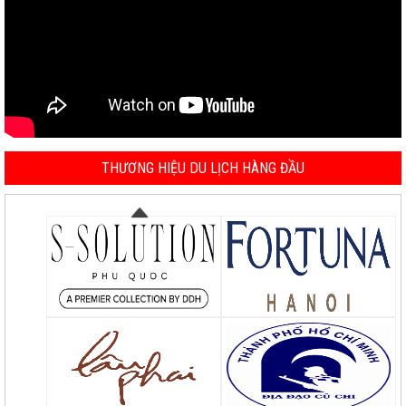
THƯƠNG HIỆU DU LỊCH HÀNG ĐẦU