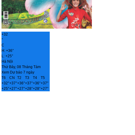
+
32
°
C
H:
+
36°
L:
+
25°
Hà Nội
Thứ Bảy, 08 Tháng Tám
Xem Dự báo 7 ngày
T6
CN
T2
T3
T4
T5
+
32°
+
37°
+
36°
+
37°
+
36°
+
37°
+
25°
+
27°
+
27°
+
28°
+
28°
+
27°