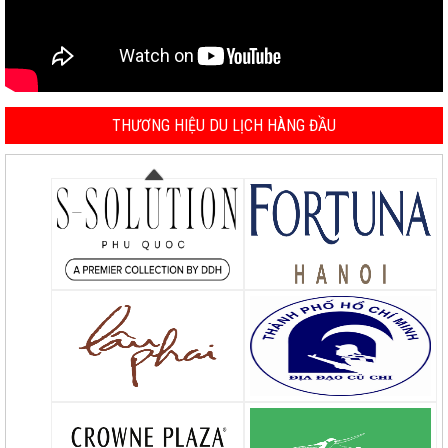
THƯƠNG HIỆU DU LỊCH HÀNG ĐẦU