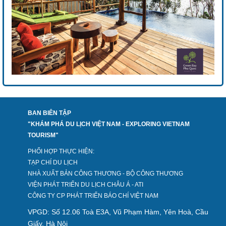
BAN BIÊN TẬP
"KHÁM PHÁ DU LỊCH VIỆT NAM - EXPLORING VIETNAM
TOURISM"
PHỐI HỢP THỰC HIỆN:
TẠP CHÍ DU LỊCH
NHÀ XUẤT BẢN CÔNG THƯƠNG - BỘ CÔNG THƯƠNG
VIỆN PHÁT TRIỂN DU LỊCH CHÂU Á - ATI
CÔNG TY CP PHÁT TRIỂN BÁO CHÍ VIỆT NAM
VPGD: Số 12.06 Toà E3A, Vũ Phạm Hàm, Yên Hoà, Cầu
Giấy, Hà Nội