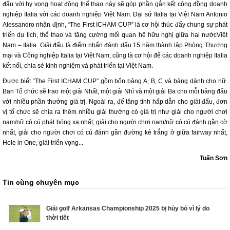
đấu với hy vọng hoạt động thể thao này sẽ góp phần gắn kết cộng đồng doanh
nghiệp Italia với các doanh nghiệp Việt Nam. Đại sứ Italia tại Việt Nam Antonio
Alessandro nhận định, “The First ICHAM CUP” là cơ hội thúc đẩy chung sự phát
triển du lịch, thể thao và tăng cường mối quan hệ hữu nghị giữa hai nướcViệt
Nam – Italia. Giải đấu là điểm nhấn đánh dấu 15 năm thành lập Phòng Thương
mại và Công nghiệp Italia tại Việt Nam; cũng là cơ hội để các doanh nghiệp Italia
kết nối, chia sẻ kinh nghiệm và phát triển tại Việt Nam.
Được biết “The First ICHAM CUP” gồm bốn bảng A, B, C và bảng dành cho nữ.
Ban Tổ chức sẽ trao một giải Nhất, một giải Nhì và một giải Ba cho mỗi bảng đấu
với nhiều phần thưởng giá trị. Ngoài ra, để tăng tính hấp dẫn cho giải đấu, đơn
vị tổ chức sẽ chia ra thêm nhiều giải thưởng có giá trị như giải cho người chơi
nam/nữ có cú phát bóng xa nhất, giải cho người chơi nam/nữ có cú đánh gần cờ
nhất, giải cho người chơi có cú đánh gần đường kẻ trắng ở giữa fairway nhất,
Hole in One, giải triển vọng...
Tuấn Sơn
Tin cùng chuyên mục
Giải golf Arkansas Championship 2025 bị hủy bỏ vì lý do
thời tiết